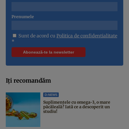
Prenumele
Sunt de acord cu
Politica de confidentialitate
*
Iți recomandăm
D:NEWS
Suplimentele cu omega-3, o mare
păcăleală? Iată ce a descoperit un
studiu!