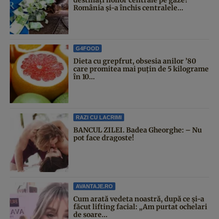
România și-a închis centralele...
G4FOOD
Dieta cu grepfrut, obsesia anilor ’80
care promitea mai puțin de 5 kilograme
în 10...
RAZI CU LACRIMI
BANCUL ZILEI. Badea Gheorghe: – Nu
pot face dragoste!
AVANTAJE.RO
Cum arată vedeta noastră, după ce și-a
făcut lifting facial: „Am purtat ochelari
de soare...