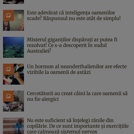
Este adevărat că inteligența oamenilor
scade? Răspunsul nu este atât de simplu!
Misterul giganților dispăruți ar putea fi
rezolvat! Ce s-a descoperit în sudul
Australiei?
Un hormon al neanderthalienilor are efecte
vizibile la oamenii de astăzi
Cercetătorii au creat câini la care oamenii să
nu fie alergici
Nu este suficient să înțelegi rănile din
copilărie. De ce sunt importante și exercițiile
care calmează sistemul nervos