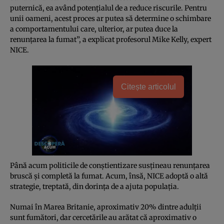
puternică, ea având potenţialul de a reduce riscurile. Pentru
unii oameni, acest proces ar putea să determine o schimbare
a comportamentului care, ulterior, ar putea duce la
renunţarea la fumat”, a explicat profesorul Mike Kelly, expert
NICE.
Citește articolul
Până acum politicile de conştientizare susţineau renunţarea
bruscă şi completă la fumat. Acum, însă, NICE adoptă o altă
strategie, treptată, din dorinţa de a ajuta populaţia.
Numai în Marea Britanie, aproximativ 20% dintre adulţii
sunt fumători, dar cercetările au arătat că aproximativ o