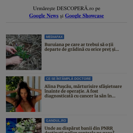
Urmărește DESCOPERĂ.ro pe
Google News
Google Showcase
și
MEDIAFAX
Buruiana pe care ar trebui să o ții
departe de grădină cu orice preț și...
CE SE ÎNTÂMPLĂ DOCTORE
Alina Pușcău, mărturisire sfâșietoare
înainte de operație. A fost
diagnosticată cu cancer la sân în...
GANDUL.RO
Unde au dispărut banii din PNRR
destinați noilor centrale pe gaze?