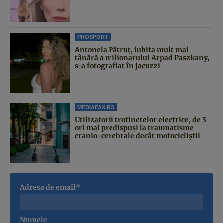
PROSPORT
Antonela Pătruț, iubita mult mai
tânără a milionarului Arpad Paszkany,
s-a fotografiat în jacuzzi
MEDIAFAX.RO
Utilizatorii trotinetelor electrice, de 3
ori mai predispuși la traumatisme
cranio-cerebrale decât motocicliștii
Adresa de email*
Numele