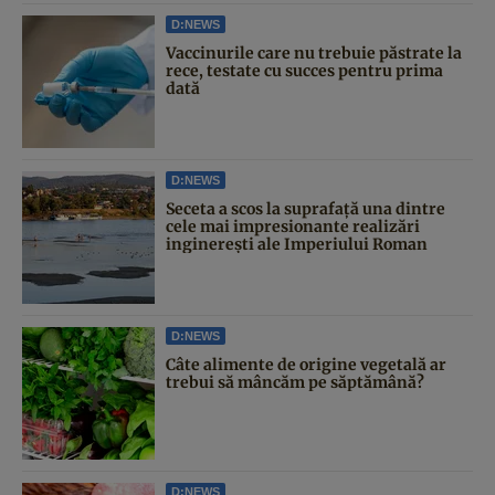
D:NEWS
Vaccinurile care nu trebuie păstrate la
rece, testate cu succes pentru prima
dată
D:NEWS
Seceta a scos la suprafață una dintre
cele mai impresionante realizări
inginerești ale Imperiului Roman
D:NEWS
Câte alimente de origine vegetală ar
trebui să mâncăm pe săptămână?
D:NEWS