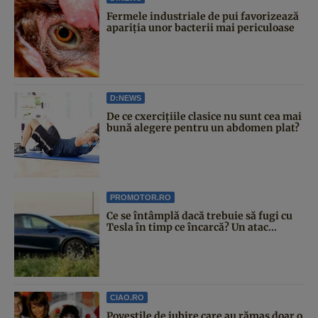
Fermele industriale de pui favorizează
apariția unor bacterii mai periculoase
D:NEWS
De ce cxercițiile clasice nu sunt cea mai
bună alegere pentru un abdomen plat?
PROMOTOR.RO
Ce se întâmplă dacă trebuie să fugi cu
Tesla în timp ce încarcă? Un atac...
CIAO.RO
Poveştile de iubire care au rămas doar o