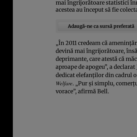
mai îngrijorătoare statistici în
acestea au început să fie colect
Adaugă-ne ca sursă preferată
„În 2011 credeam că ameninţări
devină mai îngrijorătoare, însă
deprimante, care atestă că măce
aproape de apogeu”, a declarat
dedicat elefanţilor din cadrul 
Welfare
. „Pur şi simplu, comerţu
vorace”, afirmă Bell.