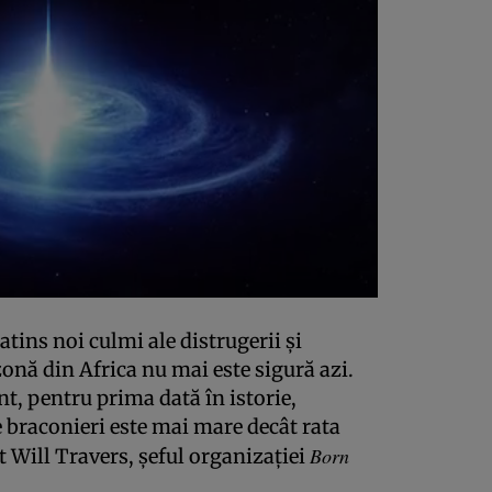
atins noi culmi ale distrugerii şi
zonă din Africa nu mai este sigură azi.
t, pentru prima dată în istorie,
braconieri este mai mare decât rata
Born
t Will Travers, şeful organizaţiei