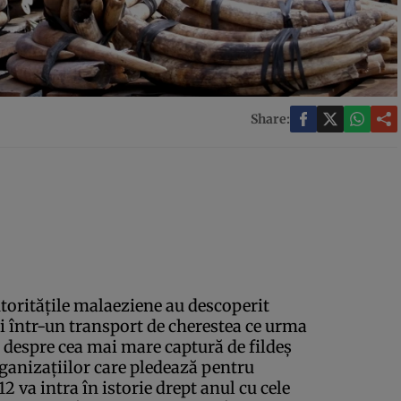
Share:
utorităţile malaeziene au descoperit
şi într-un transport de cherestea ce urma
 despre cea mai mare captură de fildeş
ganizaţiilor care pledează pentru
2 va intra în istorie drept anul cu cele