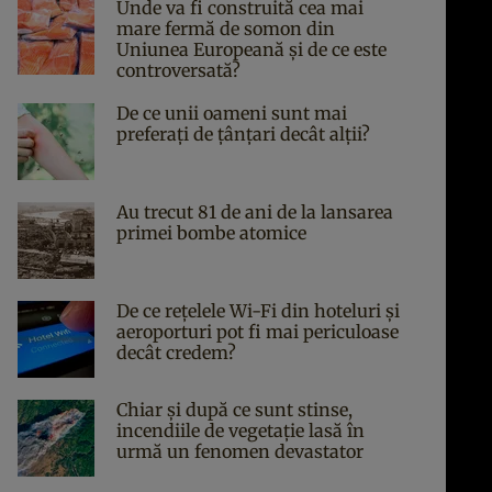
Unde va fi construită cea mai
mare fermă de somon din
Uniunea Europeană și de ce este
controversată?
De ce unii oameni sunt mai
preferați de țânțari decât alții?
Au trecut 81 de ani de la lansarea
primei bombe atomice
De ce rețelele Wi-Fi din hoteluri și
aeroporturi pot fi mai periculoase
decât credem?
Chiar și după ce sunt stinse,
incendiile de vegetație lasă în
urmă un fenomen devastator