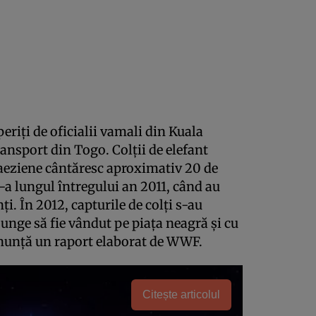
periţi de oficialii vamali din Kuala
ansport din Togo. Colţii de elefant
laeziene cântăresc aproximativ 20 de
de-a lungul întregului an 2011, când au
ţi. În 2012, capturile de colţi s-au
ajunge să fie vândut pe piaţa neagră şi cu
anunţă un raport elaborat de WWF.
Citește articolul