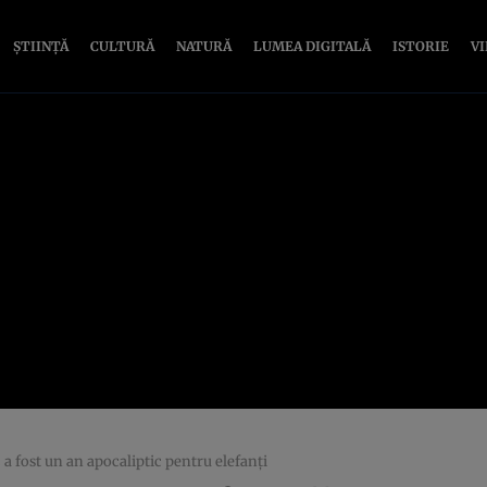
ȘTIINȚĂ
CULTURĂ
NATURĂ
LUMEA DIGITALĂ
ISTORIE
V
a fost un an apocaliptic pentru elefanţi