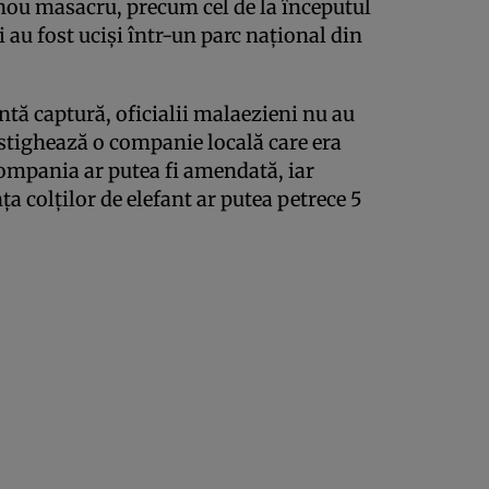
 nou masacru, precum cel de la începutul
 au fost ucişi într-un parc naţional din
entă captură, oficialii malaezieni nu au
estighează o companie locală care era
Compania ar putea fi amendată, iar
a colţilor de elefant ar putea petrece 5