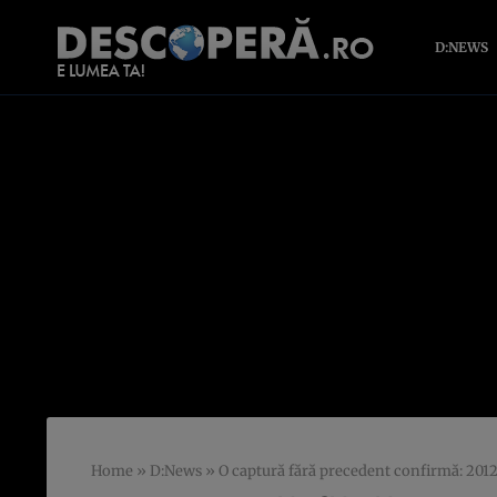
D:NEWS
Home
»
D:News
»
O captură fără precedent confirmă: 2012 