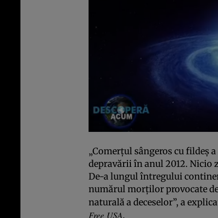
„Comerţul sângeros cu fildeş a 
depravării în anul 2012. Nicio 
De-a lungul întregului continen
numărul morţilor provocate de 
naturală a deceselor”, a explica
Free USA
.