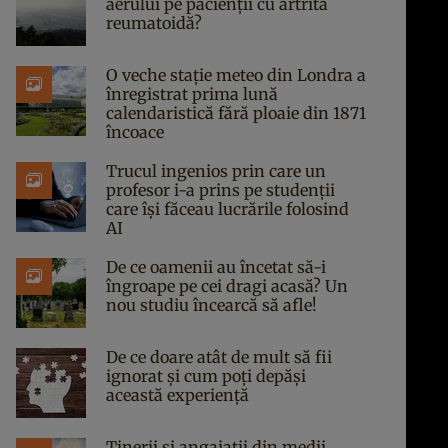
aerului pe pacienții cu artrită
reumatoidă?
O veche stație meteo din Londra a
înregistrat prima lună
calendaristică fără ploaie din 1871
încoace
Trucul ingenios prin care un
profesor i-a prins pe studenții
care își făceau lucrările folosind
AI
De ce oamenii au încetat să-i
îngroape pe cei dragi acasă? Un
nou studiu încearcă să afle!
De ce doare atât de mult să fii
ignorat și cum poți depăși
această experiență
Tinerii și angajații din medii