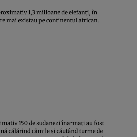
proximativ 1,3 milioane de elefanţi, în
e mai existau pe continentul african.
mativ 150 de sudanezi înarmaţi au fost
ană călărind cămile şi căutând turme de