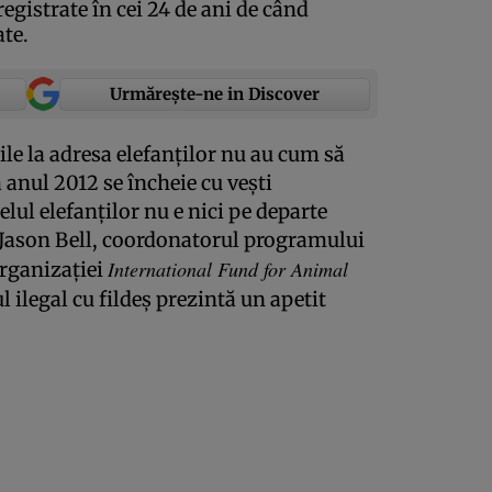
registrate în cei 24 de ani de când
ate.
Urmărește-ne in Discover
le la adresa elefanţilor nu au cum să
 anul 2012 se încheie cu veşti
lul elefanţilor nu e nici pe departe
 Jason Bell, coordonatorul programului
International Fund for Animal
organizaţiei
l ilegal cu fildeş prezintă un apetit