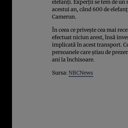
elefanţi. Experţii se tem de un
acestui an, când 600 de elefanţi
Camerun.
În ceea ce priveşte cea mai rec
efectuat niciun arest, însă inv
implicată în acest transport. 
persoanele care ştiau de prezenţ
ani la închisoare.
Sursa:
NBCNews