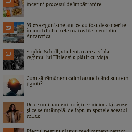
încetini procesul de îmbătrânire
Microorganisme antice au fost descoperite
în unul dintre cele mai ostile locuri din
Antarctica
Sophie Scholl, studenta care a sfidat
regimul lui Hitler și a plătit cu viața
Cum să rămânem calmi atunci când suntem
jigniți?
De ce unii oameni nu își cer niciodată scuze
și ce se întâmplă, de fapt, în spatele acestui
reflex
Efectul neștiut al unui medicament pentru