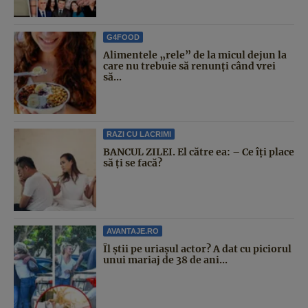
G4FOOD
Alimentele „rele” de la micul dejun la
care nu trebuie să renunți când vrei
să...
RAZI CU LACRIMI
BANCUL ZILEI. El către ea: – Ce îți place
să ți se facă?
AVANTAJE.RO
Îl știi pe uriașul actor? A dat cu piciorul
unui mariaj de 38 de ani...