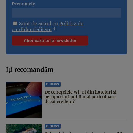
Prenumele
Sunt de acord cu
Politica de
confidentialitate
*
Iți recomandăm
D:NEWS
De ce rețelele Wi-Fi din hoteluri și
aeroporturi pot fi mai periculoase
decât credem?
D:NEWS