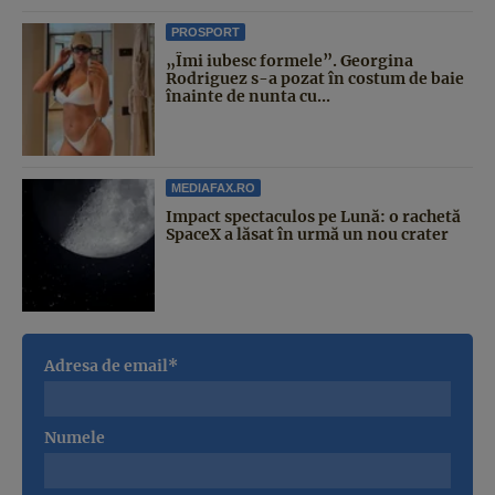
PROSPORT
„Îmi iubesc formele”. Georgina
Rodriguez s-a pozat în costum de baie
înainte de nunta cu...
MEDIAFAX.RO
Impact spectaculos pe Lună: o rachetă
SpaceX a lăsat în urmă un nou crater
Adresa de email*
Numele