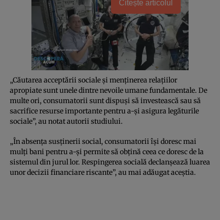
Citește articolul
„Căutarea acceptării sociale şi menţinerea relaţiilor
apropiate sunt unele dintre nevoile umane fundamentale. De
multe ori, consumatorii sunt dispuşi să investească sau să
sacrifice resurse importante pentru a-şi asigura legăturile
sociale”, au notat autorii studiului.
„În absenţa susţinerii social, consumatorii îşi doresc mai
mulţi bani pentru a-şi permite să obţină ceea ce doresc de la
sistemul din jurul lor. Respingerea socială declanşează luarea
unor decizii financiare riscante”, au mai adăugat aceştia.