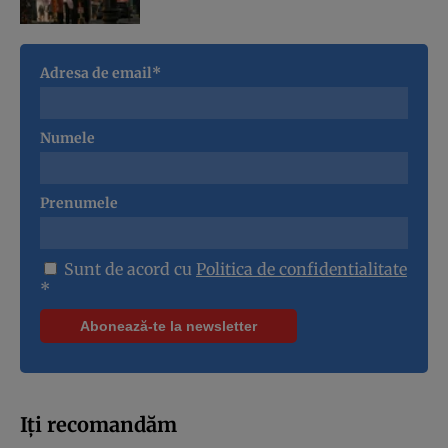
Adresa de email*
Numele
Prenumele
Sunt de acord cu
Politica de confidentialitate
*
Iți recomandăm