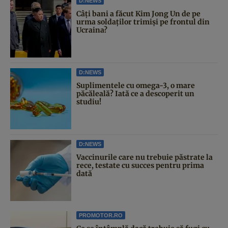
D:NEWS
Câți bani a făcut Kim Jong Un de pe
urma soldaților trimiși pe frontul din
Ucraina?
D:NEWS
Suplimentele cu omega-3, o mare
păcăleală? Iată ce a descoperit un
studiu!
D:NEWS
Vaccinurile care nu trebuie păstrate la
rece, testate cu succes pentru prima
dată
PROMOTOR.RO