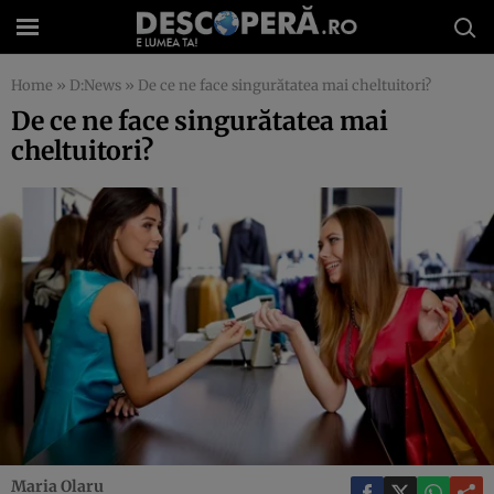
Home
»
D:News
»
De ce ne face singurătatea mai cheltuitori?
De ce ne face singurătatea mai
cheltuitori?
Maria Olaru