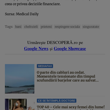
ceea ce privea deciziile financiare.
Sursa:
Medical Daily
Tags:
bani
cheltuieli
prieteni
respingere sociala
singuratate
Urmărește DESCOPERĂ.ro pe
Google News
Google Showcase
și
MEDIAFAX
O parte din cabluri au cedat.
Momentele tensionate din timpul
scufundării barjelor care au salvat...
CE SE ÎNTÂMPLĂ DOCTORE
TOP 40 – Cele mai sexy femei din lume!