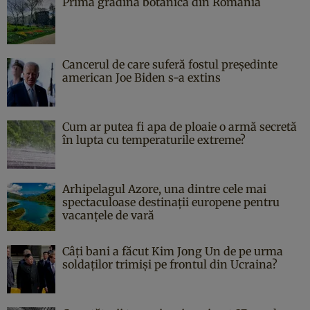
Prima grădină botanică din România
Cancerul de care suferă fostul președinte
american Joe Biden s-a extins
Cum ar putea fi apa de ploaie o armă secretă
în lupta cu temperaturile extreme?
Arhipelagul Azore, una dintre cele mai
spectaculoase destinații europene pentru
vacanțele de vară
Câți bani a făcut Kim Jong Un de pe urma
soldaților trimiși pe frontul din Ucraina?