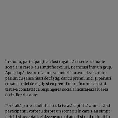
În studiu, participanţii au fost rugaţi să descrie o situaţie
socială în care s-au simţit fie excluşi, fie incluşi într-un grup.
Apoi, după fiecare relatare, voluntarii au avut de ales între
pariuri cu şanse mari de câştig, dar cu premii mici şi pariuri
cu şanse mici de câştig şi cu premii mari. În urma acestui
test s-a constatat că respingerea socială încurajează luarea
deciziilor riscante.
Pe de altă parte, studiul a scos la iveală faptul că atunci când
participanţii vorbeau despre un scenariu în care s-au simţit
fericiţi şi acceptaţi, ei deveneau mai atenţi şi mai reţinuţi în