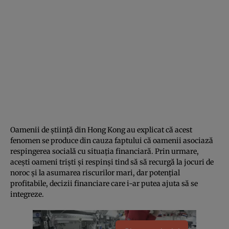
Oamenii de ştiinţă din Hong Kong au explicat că acest
fenomen se produce din cauza faptului că oamenii asociază
respingerea socială cu situaţia financiară. Prin urmare,
aceşti oameni trişti şi respinşi tind să să recurgă la jocuri de
noroc şi la asumarea riscurilor mari, dar potenţial
profitabile, decizii financiare care i-ar putea ajuta să se
integreze.