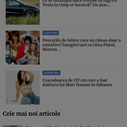
Ce se întâmplă dacă trebuie să fugi cu
Tesla în timp ce încarcă? Un atac...
CIAO.RO
Poveştile de iubire care au rămas doar o
amintire! Imagini tari cu Gina Pistol,
Răzvan...
GO4IT.RO
Cascadoarea de 137 cm care a fost
dublura lui Matt Damon în Odiseea
Cele mai noi articole