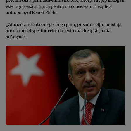
precum cea a primului-ministru turc, Recep Tayyip Erdogan
este riguroasă şi tipică pentru un conservator”, explică
antropologul Benoit Fliche.
„Atunci când coboară pe lângă gură, precum colţii, mustaţa
are un model specific celor din extrema dreaptă”, a mai
adăugat el.