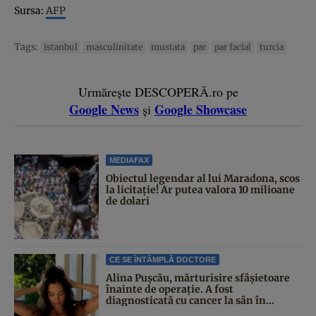
Sursa:
AFP
Tags:
istanbul
masculinitate
mustata
par
par facial
turcia
Urmărește DESCOPERĂ.ro pe
Google News
Google Showcase
și
MEDIAFAX
Obiectul legendar al lui Maradona, scos
la licitație! Ar putea valora 10 milioane
de dolari
CE SE ÎNTÂMPLĂ DOCTORE
Alina Pușcău, mărturisire sfâșietoare
înainte de operație. A fost
diagnosticată cu cancer la sân în...