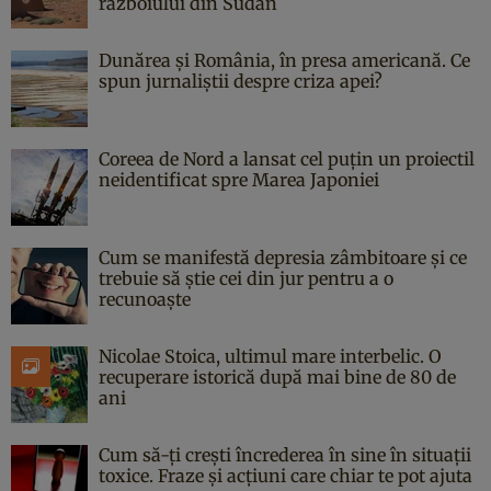
războiului din Sudan
Dunărea și România, în presa americană. Ce
spun jurnaliștii despre criza apei?
Coreea de Nord a lansat cel puțin un proiectil
neidentificat spre Marea Japoniei
Cum se manifestă depresia zâmbitoare și ce
trebuie să știe cei din jur pentru a o
recunoaște
Nicolae Stoica, ultimul mare interbelic. O
recuperare istorică după mai bine de 80 de
ani
Cum să-ți crești încrederea în sine în situații
toxice. Fraze și acțiuni care chiar te pot ajuta