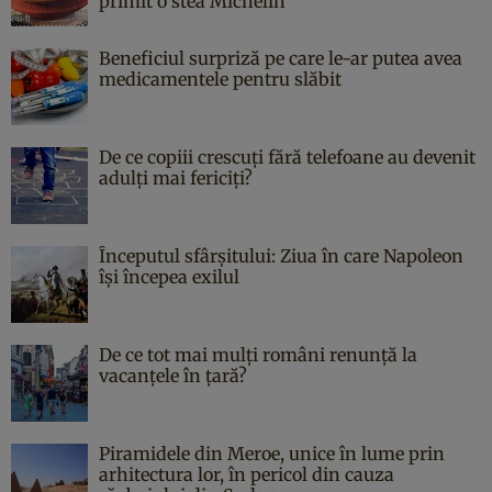
primit o stea Michelin
Beneficiul surpriză pe care le-ar putea avea
medicamentele pentru slăbit
De ce copiii crescuți fără telefoane au devenit
adulți mai fericiți?
Începutul sfârşitului: Ziua în care Napoleon
îşi începea exilul
De ce tot mai mulți români renunță la
vacanțele în țară?
Piramidele din Meroe, unice în lume prin
arhitectura lor, în pericol din cauza