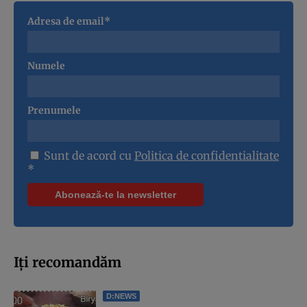
Adresa de email*
Numele
Prenumele
Sunt de acord cu
Politica de confidentialitate
*
Iți recomandăm
D:NEWS