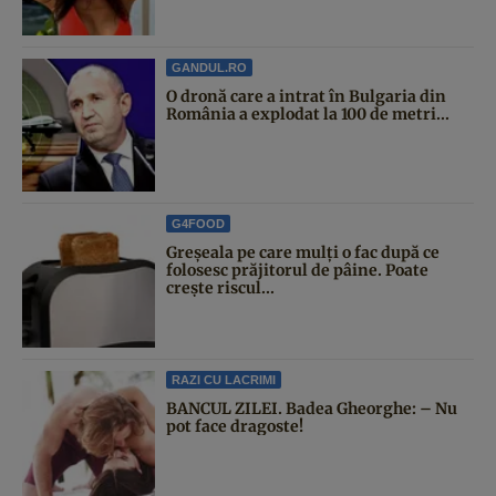
GANDUL.RO
O dronă care a intrat în Bulgaria din
România a explodat la 100 de metri...
G4FOOD
Greșeala pe care mulți o fac după ce
folosesc prăjitorul de pâine. Poate
crește riscul...
RAZI CU LACRIMI
BANCUL ZILEI. Badea Gheorghe: – Nu
pot face dragoste!