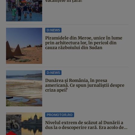
vacanțele în țară?
D:NEWS
Piramidele din Meroe, unice în lume
prin arhitectura lor, în pericol din
cauza războiului din Sudan
D:NEWS
Dunărea și România, în presa
americană. Ce spun jurnaliștii despre
criza apei?
PROMOTOR.RO
Nivelul extrem de scăzut al Dunării a
dus la o descoperire rară. Era acolo de...