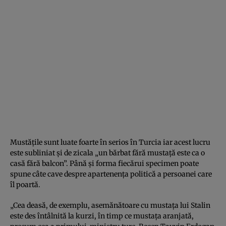
Mustăţile sunt luate foarte în serios în Turcia iar acest lucru
este subliniat şi de zicala „un bărbat fără mustaţă este ca o
casă fără balcon”. Până şi forma fiecărui specimen poate
spune câte cave despre apartenenţa politică a persoanei care
îl poartă.
„Cea deasă, de exemplu, asemănătoare cu mustaţa lui Stalin
este des întâlnită la kurzi, în timp ce mustaţa aranjată,