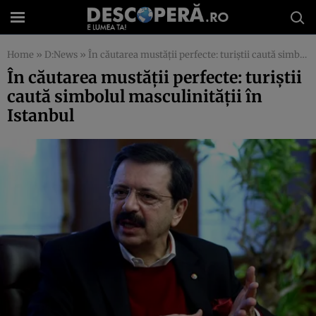
Home
»
D:News
»
În căutarea mustăţii perfecte: turiştii caută simbolul masculinităţii în Istanbul
În căutarea mustăţii perfecte: turiştii
caută simbolul masculinităţii în
Istanbul