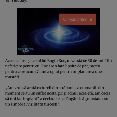
dr. Tulunay.
Citește articolul
Acesta a fost şi cazul lui Engin Koc, în vârstă de 30 de ani. Din
nefericire pentru eu, Koc are o faţă lipsită de păr, motiv
pentru care acum 7 luni a optat pentru implantarea unei
mustăţi.
„Am vrut să arată ca turcii din străbuni, ca otomanii. din
moment ce au un suflet nostalgic şi admir acea eră, am decis
să îmi fac implant”, a declarat el, adăugând că „mustaţa este
un simbol al virilităţii turceşti”.