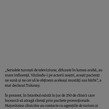
„Serialele turceşti de televiziune, difuzate în lumea arabă, au
mare influenţă. Văzându-i pe actorii noştri, aceşti pacienţi
ne sună şi ne cer să le obţinem aceleaşi mustăţi sau bărbi”, a
mai declarat Tulunay.
În prezent, în Istanbul există în jur de 250 de clinici care
încearcă să atragă clienţi prin pachete promoţionale.
Majoritatea clinicilor au contacte cu agenţiile de turism şi