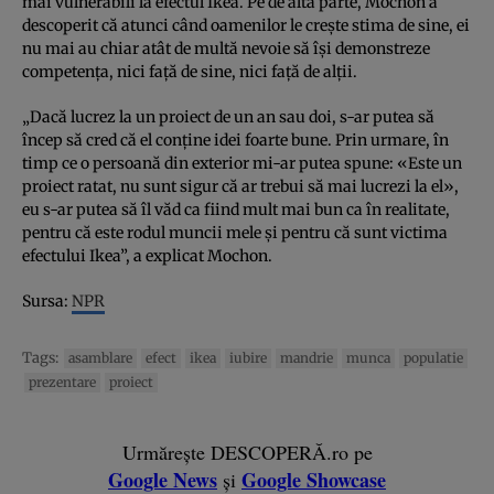
mai vulnerabili la efectul Ikea. Pe de altă parte, Mochon a
descoperit că atunci când oamenilor le creşte stima de sine, ei
nu mai au chiar atât de multă nevoie să îşi demonstreze
competenţa, nici faţă de sine, nici faţă de alţii.
„Dacă lucrez la un proiect de un an sau doi, s-ar putea să
încep să cred că el conţine idei foarte bune. Prin urmare, în
timp ce o persoană din exterior mi-ar putea spune: «Este un
proiect ratat, nu sunt sigur că ar trebui să mai lucrezi la el»,
eu s-ar putea să îl văd ca fiind mult mai bun ca în realitate,
pentru că este rodul muncii mele şi pentru că sunt victima
efectului Ikea”, a explicat Mochon.
Sursa:
NPR
Tags:
asamblare
efect
ikea
iubire
mandrie
munca
populatie
prezentare
proiect
Urmărește DESCOPERĂ.ro pe
Google News
Google Showcase
și