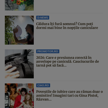
D:NEWS
Căldura îți fură somnul? Cum poți
dormi mai bine în nopțile caniculare
PROMOTOR.RO
2026: Care e presiunea corectă în
anvelope pe caniculă. Cauciucurile de
iarnă pot să facă...
CIAO.RO
Poveştile de iubire care au rămas doar o
amintire! Imagini tari cu Gina Pistol,
Răzvan...