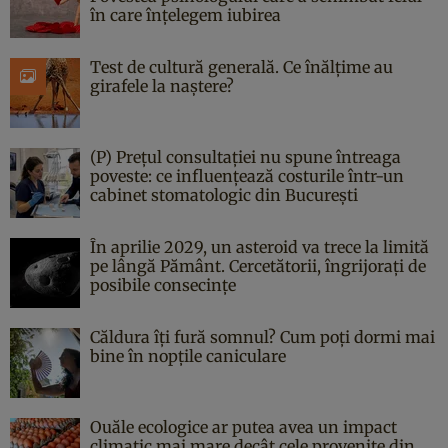
în care înțelegem iubirea
Test de cultură generală. Ce înălțime au
girafele la naștere?
(P) Prețul consultației nu spune întreaga
poveste: ce influențează costurile într-un
cabinet stomatologic din București
În aprilie 2029, un asteroid va trece la limită
pe lângă Pământ. Cercetătorii, îngrijorați de
posibile consecințe
Căldura îți fură somnul? Cum poți dormi mai
bine în nopțile caniculare
Ouăle ecologice ar putea avea un impact
climatic mai mare decât cele provenite din