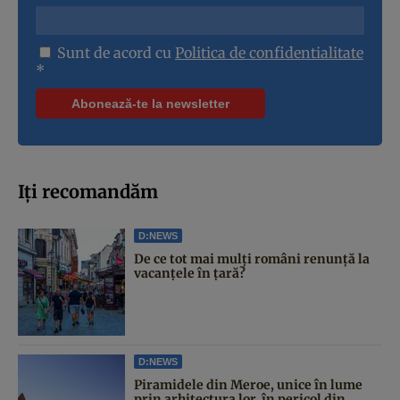
Sunt de acord cu
Politica de confidentialitate
*
Iți recomandăm
D:NEWS
De ce tot mai mulți români renunță la
vacanțele în țară?
D:NEWS
Piramidele din Meroe, unice în lume
prin arhitectura lor, în pericol din