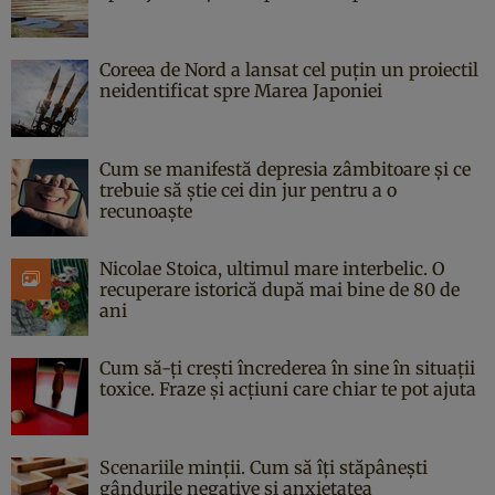
Coreea de Nord a lansat cel puțin un proiectil
neidentificat spre Marea Japoniei
Cum se manifestă depresia zâmbitoare și ce
trebuie să știe cei din jur pentru a o
recunoaște
Nicolae Stoica, ultimul mare interbelic. O
recuperare istorică după mai bine de 80 de
ani
Cum să-ți crești încrederea în sine în situații
toxice. Fraze și acțiuni care chiar te pot ajuta
Scenariile minții. Cum să îți stăpânești
gândurile negative și anxietatea