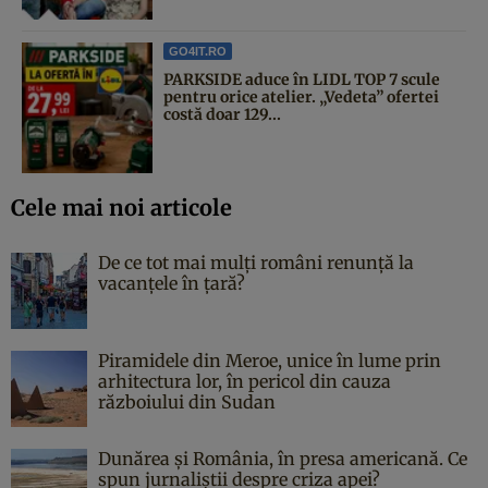
GO4IT.RO
PARKSIDE aduce în LIDL TOP 7 scule
pentru orice atelier. „Vedeta” ofertei
costă doar 129...
Cele mai noi articole
De ce tot mai mulți români renunță la
vacanțele în țară?
Piramidele din Meroe, unice în lume prin
arhitectura lor, în pericol din cauza
războiului din Sudan
Dunărea și România, în presa americană. Ce
spun jurnaliștii despre criza apei?