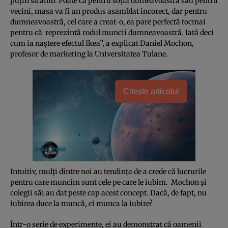
puţin strâmb. Poate că pentru soţia dumeavoastră sau pentru
vecini, masa va fi un produs asamblat incorect, dar pentru
dumneavoastră, cel care a creat-o, ea pare perfectă tocmai
pentru că reprezintă rodul muncii dumneavoastră. Iată deci
cum ia naştere efectul Ikea”, a explicat Daniel Mochon,
profesor de marketing la Universitatea Tulane.
Citește articolul
Intuitiv, mulţi dintre noi au tendinţa de a crede că lucrurile
pentru care muncim sunt cele pe care le iubim. Mochon şi
colegii săi au dat peste cap acest concept. Dacă, de fapt, nu
iubirea duce la muncă, ci munca la iubire?
Într-o serie de experimente, ei au demonstrat că oamenii