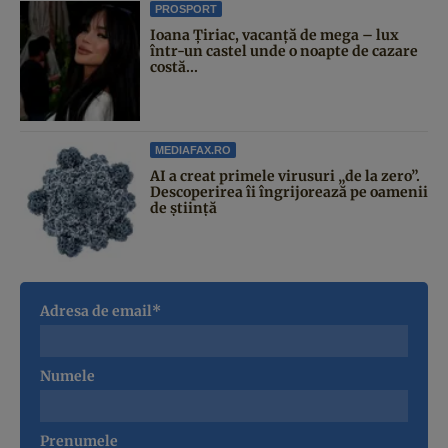
PROSPORT
Ioana Țiriac, vacanță de mega – lux
într-un castel unde o noapte de cazare
costă...
MEDIAFAX.RO
AI a creat primele virusuri „de la zero”.
Descoperirea îi îngrijorează pe oamenii
de știință
Adresa de email*
Numele
Prenumele