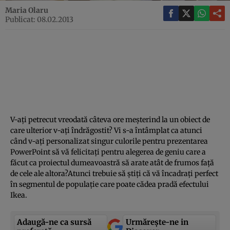
Maria Olaru
Publicat: 08.02.2013
V-aţi petrecut vreodată câteva ore meşterind la un obiect de
care ulterior v-aţi îndrăgostit? Vi s-a întâmplat ca atunci
când v-aţi personalizat singur culorile pentru prezentarea
PowerPoint să vă felicitaţi pentru alegerea de geniu care a
făcut ca proiectul dumeavoastră să arate atât de frumos faţă
de cele ale altora?Atunci trebuie să ştiţi că vă încadraţi perfect
în segmentul de populaţie care poate cădea pradă efectului
Ikea.
Adaugă-ne ca sursă
Urmărește-ne in