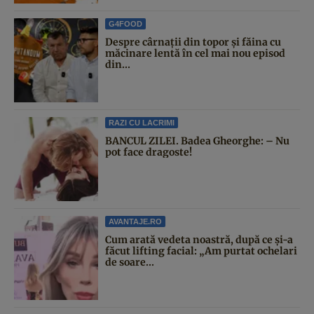
G4FOOD
Despre cârnații din topor și făina cu
măcinare lentă în cel mai nou episod
din...
RAZI CU LACRIMI
BANCUL ZILEI. Badea Gheorghe: – Nu
pot face dragoste!
AVANTAJE.RO
Cum arată vedeta noastră, după ce și-a
făcut lifting facial: „Am purtat ochelari
de soare...