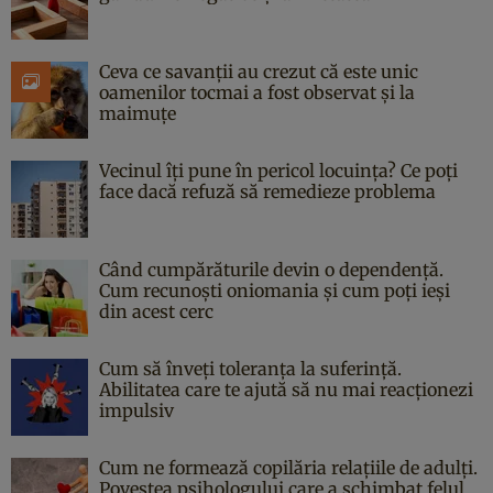
Ceva ce savanții au crezut că este unic
oamenilor tocmai a fost observat și la
maimuțe
Vecinul îți pune în pericol locuința? Ce poți
face dacă refuză să remedieze problema
Când cumpărăturile devin o dependență.
Cum recunoști oniomania și cum poți ieși
din acest cerc
Cum să înveți toleranța la suferință.
Abilitatea care te ajută să nu mai reacționezi
impulsiv
Cum ne formează copilăria relațiile de adulți.
Povestea psihologului care a schimbat felul