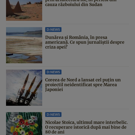
cauza războiului din Sudan
D:NEWS
Dunărea și România, în presa
americană. Ce spun jurnaliștii despre
criza apei?
D:NEWS
Coreea de Nord a lansat cel puțin un
proiectil neidentificat spre Marea
Japoniei
D:NEWS
Nicolae Stoica, ultimul mare interbelic.
O recuperare istorică după mai bine de
80 de ani