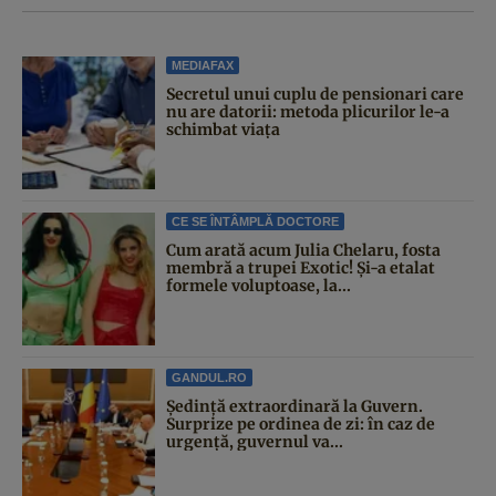
MEDIAFAX
Secretul unui cuplu de pensionari care
nu are datorii: metoda plicurilor le-a
schimbat viața
CE SE ÎNTÂMPLĂ DOCTORE
Cum arată acum Julia Chelaru, fosta
membră a trupei Exotic! Și-a etalat
formele voluptoase, la...
GANDUL.RO
Şedinţă extraordinară la Guvern.
Surprize pe ordinea de zi: în caz de
urgență, guvernul va...