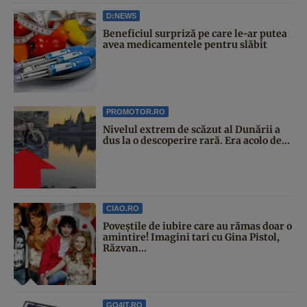
D:NEWS
Beneficiul surpriză pe care le-ar putea
avea medicamentele pentru slăbit
PROMOTOR.RO
Nivelul extrem de scăzut al Dunării a
dus la o descoperire rară. Era acolo de...
CIAO.RO
Poveştile de iubire care au rămas doar o
amintire! Imagini tari cu Gina Pistol,
Răzvan...
GO4IT.RO