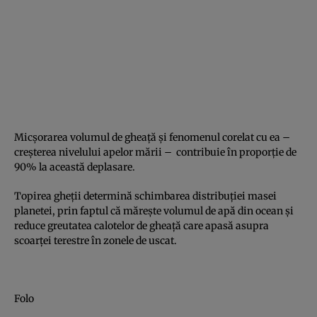
Micşorarea volumul de gheaţă şi fenomenul corelat cu ea –
creşterea nivelului apelor mării – contribuie în proporţie de
90% la această deplasare.
Topirea gheţii determină schimbarea distribuţiei masei
planetei, prin faptul că măreşte volumul de apă din ocean şi
reduce greutatea calotelor de gheaţă care apasă asupra
scoarţei terestre în zonele de uscat.
Folo