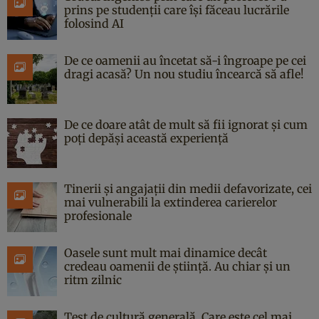
prins pe studenții care își făceau lucrările
folosind AI
De ce oamenii au încetat să-i îngroape pe cei
dragi acasă? Un nou studiu încearcă să afle!
De ce doare atât de mult să fii ignorat și cum
poți depăși această experiență
Tinerii și angajații din medii defavorizate, cei
mai vulnerabili la extinderea carierelor
profesionale
Oasele sunt mult mai dinamice decât
credeau oamenii de știință. Au chiar și un
ritm zilnic
Test de cultură generală. Care este cel mai