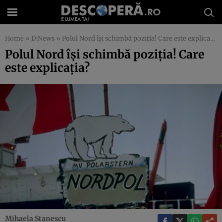
Home
»
D:News
»
Polul Nord îşi schimbă poziţia! Care este explicaţia?
Polul Nord îşi schimbă poziţia! Care
este explicaţia?
Mihaela Stanescu