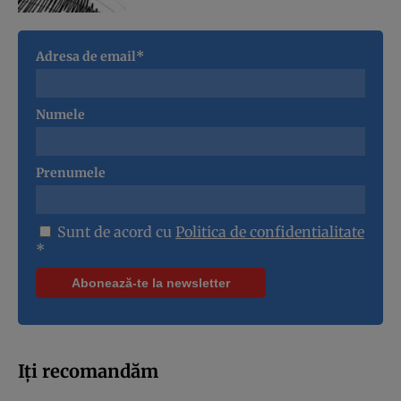
Adresa de email*
Numele
Prenumele
Sunt de acord cu
Politica de confidentialitate
*
Iți recomandăm