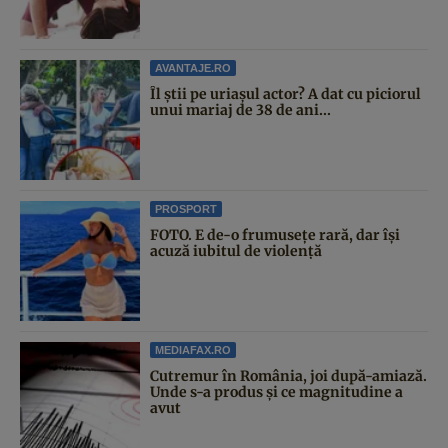
AVANTAJE.RO
Îl știi pe uriașul actor? A dat cu piciorul
unui mariaj de 38 de ani...
PROSPORT
FOTO. E de-o frumusețe rară, dar își
acuză iubitul de violență
MEDIAFAX.RO
Cutremur în România, joi după-amiază.
Unde s-a produs și ce magnitudine a
avut