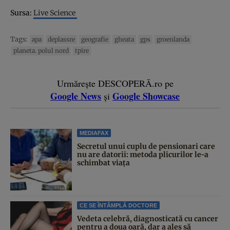
Sursa:
Live Science
Tags:
apa
deplassre
geografie
gheata
gps
groenlanda
planeta. polul nord
tpire
Urmărește DESCOPERĂ.ro pe
Google News
Google Showcase
și
MEDIAFAX
Secretul unui cuplu de pensionari care
nu are datorii: metoda plicurilor le-a
schimbat viața
CE SE ÎNTÂMPLĂ DOCTORE
Vedeta celebră, diagnosticată cu cancer
pentru a doua oară, dar a ales să