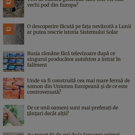
vechi pod din Europa?
O descoperire făcută pe fața nevăzută a Lunii
ar putea rescrie istoria Sistemului Solar
Rusia rămâne fără televizoare după ce
singurul producător autohton a intrat în
faliment
Unde va fi construită cea mai mare fermă de
somon din Uniunea Europeană și de ce este
controversată?
De ce unii oameni sunt mai preferați de
țânțari decât alții?
Au trecut 81 de ani de la lansarea primei