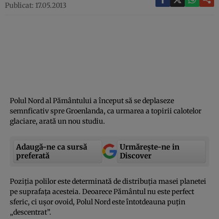
Publicat: 17.05.2013
Polul Nord al Pământului a început să se deplaseze
semnficativ spre Groenlanda, ca urmarea a topirii calotelor
glaciare, arată un nou studiu.
Adaugă-ne ca sursă
Urmărește-ne in
preferată
Discover
Poziţia polilor este determinată de distribuţia masei planetei
pe suprafaţa acesteia. Deoarece Pământul nu este perfect
sferic, ci uşor ovoid, Polul Nord este întotdeauna puţin
„descentrat”.