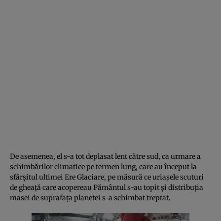
De asemenea, el s-a tot deplasat lent către sud, ca urmare a
schimbărilor climatice pe termen lung, care au început la
sfârşitul ultimei Ere Glaciare, pe măsură ce uriaşele scuturi
de gheaţă care acopereau Pământul s-au topit şi distribuţia
masei de suprafaţa planetei s-a schimbat treptat.