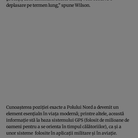
deplasare pe termen lung,” spune Wilson.
Cunoaşterea poziţiei exacte a Polului Nord a devenit un
element esenţialn în viaţa modernă; printre altele, această
informaţie stă la baza sistemului GPS (folosit de milioane de
oameni pentru a se orienta în timpul călătoriilor), ca şi a
unor sisteme folosite în aplicaţii militare şi în aviaţie.