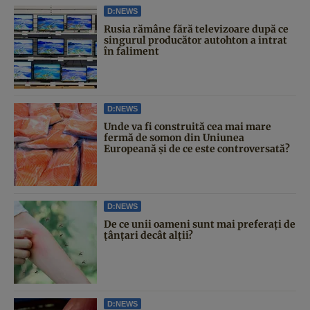
D:NEWS
Rusia rămâne fără televizoare după ce
singurul producător autohton a intrat
în faliment
D:NEWS
Unde va fi construită cea mai mare
fermă de somon din Uniunea
Europeană și de ce este controversată?
D:NEWS
De ce unii oameni sunt mai preferați de
țânțari decât alții?
D:NEWS