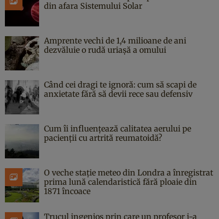
din afara Sistemului Solar
Amprente vechi de 1,4 milioane de ani
dezvăluie o rudă uriașă a omului
Când cei dragi te ignoră: cum să scapi de
anxietate fără să devii rece sau defensiv
Cum îi influențează calitatea aerului pe
pacienții cu artrită reumatoidă?
O veche stație meteo din Londra a înregistrat
prima lună calendaristică fără ploaie din
1871 încoace
Trucul ingenios prin care un profesor i-a