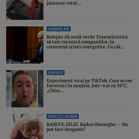
păstreze totul...
GANDUL.RO
Bolojan dă undă verde Transelectrica
să taie curentul companiilor, în
contextul crizei energetice. Cu cât...
G4FOOD
Experiment viral pe TikTok. Cum se coc
fursecuri în mașină, într-o zi cu 38°C.
„Chiar...
RAZI CU LACRIMI
BANCUL ZILEI. Badea Gheorghe: – Nu
pot face dragoste!