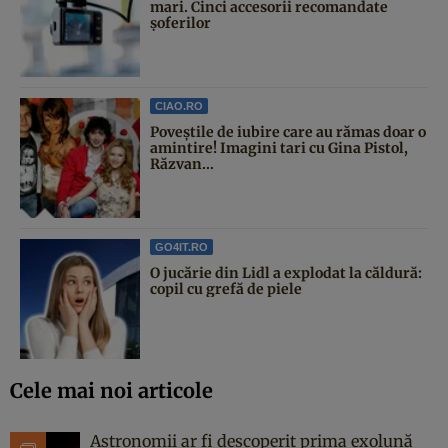
mari. Cinci accesorii recomandate
șoferilor
CIAO.RO
Poveştile de iubire care au rămas doar o
amintire! Imagini tari cu Gina Pistol,
Răzvan...
GO4IT.RO
O jucărie din Lidl a explodat la căldură:
copil cu grefă de piele
Cele mai noi articole
Astronomii ar fi descoperit prima exolună