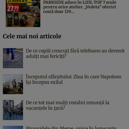
PARKSIDE aduce în LIDL TOP 7 scule
pentru orice atelier. „Vedeta” ofertei
costă doar 129...
Cele mai noi articole
De ce copiii crescuți fără telefoane au devenit
adulți mai fericiți?
Începutul sfârşitului: Ziua în care Napoleon
îşi începea exilul
De ce tot mai mulți români renunță la
vacanțele în țară?
Piramidele din Meroe, unice în lume prin