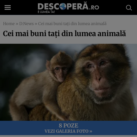
Home
»
D:News
»
Cei mai buni taţi din lumea animală
Cei mai buni taţi din lumea animală
8 POZE
VEZI GALERIA FOTO »