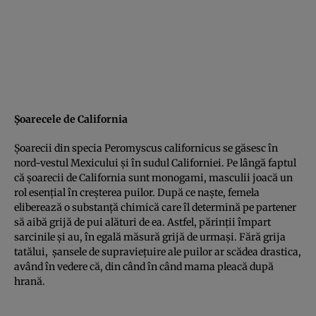
Şoarecele de California
Şoarecii din specia Peromyscus californicus se găsesc în
nord-vestul Mexicului şi în sudul Californiei. Pe lângă faptul
că şoarecii de California sunt monogami, masculii joacă un
rol esenţial în creşterea puilor. După ce naşte, femela
eliberează o substanţă chimică care îl determină pe partener
să aibă grijă de pui alături de ea. Astfel, părinţii împart
sarcinile şi au, în egală măsură grijă de urmaşi. Fără grija
tatălui, şansele de supravieţuire ale puilor ar scădea drastica,
având în vedere că, din când în când mama pleacă după
hrană.