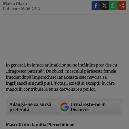
Maria Olaru
Publicat: 16.06.2013
În general, în lumea animalelor nu ne întâlnim prea des cu
„dragostea paternă”. De obicei, masculul părăseşte femela
imediat după împerechere iar aceasta este nevoită să
îngrijească singură puii. Totuşi, există şi excepţii în care
masculii contribuie la buna dezvoltare a puilor.
Adaugă-ne ca sursă
Urmărește-ne in
preferată
Discover
Masculii din familia Pteroclididae