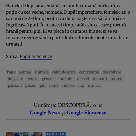
Haitele de lupi se asemănă cu familia umană nucleară, cel
puţin cu cea veche, nomadă. După împerechere, femelele au o
sarcină de 2-3 luni, pentru ca după naştere ea să rămână să
îngrijească puii. În tot acest timp, tatăl este cel care procură
hrană pentru pui. El va pleca în căutarea hranei şi se va
întoarce regurgitând o parte dintre alimente pentru a-şi hrăni
urmaşii.
Sursa:
Popular Science
Tags:
animal
animale
calut de mare
contributie
dezvoltare
dragoste
femele
general
intalnire
macaci
masculi
nastere
parasire
pasare
pui
refuz
rinocer
taţi
urmasi
Urmărește DESCOPERĂ.ro pe
Google News
Google Showcase
și
MEDIAFAX