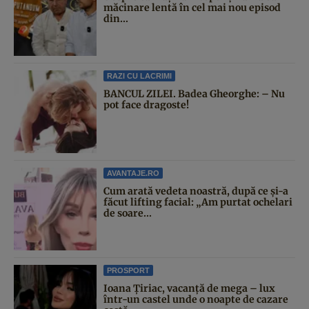
măcinare lentă în cel mai nou episod
din...
RAZI CU LACRIMI
BANCUL ZILEI. Badea Gheorghe: – Nu
pot face dragoste!
AVANTAJE.RO
Cum arată vedeta noastră, după ce și-a
făcut lifting facial: „Am purtat ochelari
de soare...
PROSPORT
Ioana Țiriac, vacanță de mega – lux
într-un castel unde o noapte de cazare