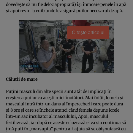
dovedeşte să nu fie deloc apropiată) îşi înmoaie penele în apă
şi apoi revin la cuib unde le asigură puilor necesarul de apă.
Citește articolul
Căluţii de mare
Puţini masculi din alte specii sunt atât de implicaţi în
creşterea puilor ca aceşti mici înotători. Mai întâi, femela şi
masculul intră într-un dans al împerecherii care poate dura
şi 8 ore şi care se încheie atunci când femela depune icrele
într-un sac incubator al masculului, Apoi, masculul
fertilizează, iar după ce aceste eclozează el va sta continua să
ţină puii în „marsupiu” pentru a-i ajuta să se obişnuiască cu