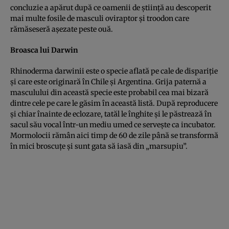
concluzie a apărut după ce oamenii de ştiinţă au descoperit
mai multe fosile de masculi oviraptor şi troodon care
rămăseseră aşezate peste ouă.
Broasca lui Darwin
Rhinoderma darwinii este o specie aflată pe cale de dispariţie
şi care este originară în Chile şi Argentina. Grija paternă a
masculului din această specie este probabil cea mai bizară
dintre cele pe care le găsim în această listă. După reproducere
şi chiar înainte de eclozare, tatăl le înghite şi le păstrează în
sacul său vocal într-un mediu umed ce serveşte ca incubator.
Mormolocii rămân aici timp de 60 de zile până se transformă
în mici broscuţe şi sunt gata să iasă din „marsupiu”.