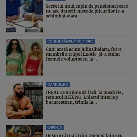
Secretul unui cuplu de pensionari care
nu are datorii: metoda plicurilor le-a
schimbat viața
CE SE ÎNTÂMPLĂ DOCTORE
Cum arată acum Julia Chelaru, fosta
membră a trupei Exotic! Și-a etalat
formele voluptoase, la...
GANDUL.RO
IREAL ce a ajuns să facă, la pușcărie,
temutul BEBINO! Liderul interlop
bucureștean, trimis la...
G4FOOD
Despre cârnații din topor și făina cu