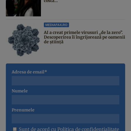
costă...
MEDIAFAX.RO
AI a creat primele virusuri „de la zero”.
Descoperirea îi îngrijorează pe oamenii
de știință
Adresa de email*
Numele
Prenumele
Sunt de acord cu
Politica de confidentialitate