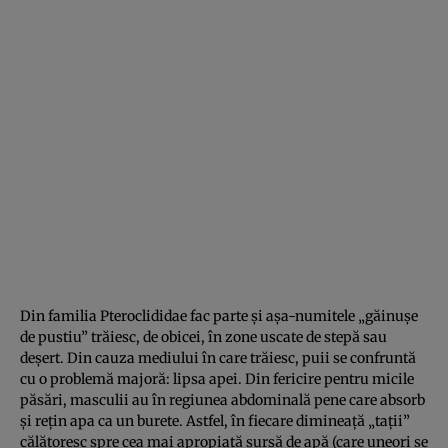
Din familia Pteroclididae fac parte şi aşa-numitele „găinuşe
de pustiu” trăiesc, de obicei, în zone uscate de stepă sau
deşert. Din cauza mediului în care trăiesc, puii se confruntă
cu o problemă majoră: lipsa apei. Din fericire pentru micile
păsări, masculii au în regiunea abdominală pene care absorb
şi reţin apa ca un burete. Astfel, în fiecare dimineaţă „taţii”
călătoresc spre cea mai apropiată sursă de apă (care uneori se