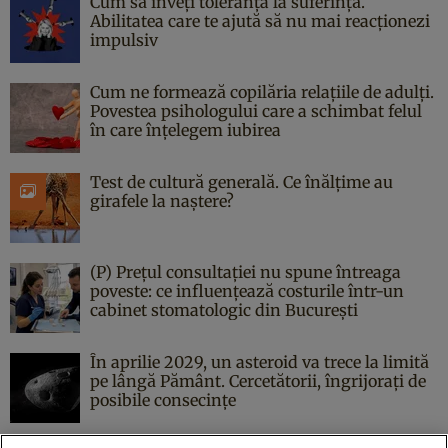
Cum să înveți toleranța la suferință.
Abilitatea care te ajută să nu mai reacționezi
impulsiv
Cum ne formează copilăria relațiile de adulți.
Povestea psihologului care a schimbat felul
în care înțelegem iubirea
Test de cultură generală. Ce înălțime au
girafele la naștere?
(P) Prețul consultației nu spune întreaga
poveste: ce influențează costurile într-un
cabinet stomatologic din București
În aprilie 2029, un asteroid va trece la limită
pe lângă Pământ. Cercetătorii, îngrijorați de
posibile consecințe