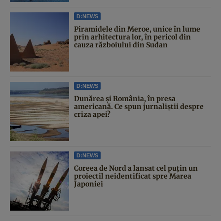
D:NEWS
Piramidele din Meroe, unice în lume
prin arhitectura lor, în pericol din
cauza războiului din Sudan
D:NEWS
Dunărea și România, în presa
americană. Ce spun jurnaliștii despre
criza apei?
D:NEWS
Coreea de Nord a lansat cel puțin un
proiectil neidentificat spre Marea
Japoniei