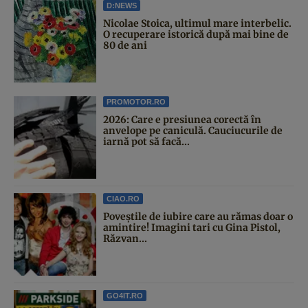
D:NEWS
Nicolae Stoica, ultimul mare interbelic.
O recuperare istorică după mai bine de
80 de ani
PROMOTOR.RO
2026: Care e presiunea corectă în
anvelope pe caniculă. Cauciucurile de
iarnă pot să facă...
CIAO.RO
Poveştile de iubire care au rămas doar o
amintire! Imagini tari cu Gina Pistol,
Răzvan...
GO4IT.RO