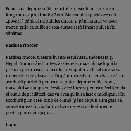
Femela îşi depune ouăle pe aripile masculului care are o
lungime de aproximativ 2 cm. Masculul va purta această
„povară” până când puii ies din ou şi până atunci va avea
mereu grija ca ouăle să stea curate astfel încât puii să fie
sănătoşi.
Pasărea rinocer
Pasărea rinocer trăieşte în sud-estul Asiei, Indonezia şi
Nepal. Atunci când curtează o femelă, masculii se luptă la
propriu pentru ea şi masculul învingător va fi cel care se va
împerechea cu aleasa sa. După împerechere, femela va găsi o
scorbură potrivită pentru a-şi putea depune ouăle. Apoi,
masculul va astupa cu fecale orice intrare pentru a feri femela
şi ouăle de prădători, dar va avea grijă să lase o mică gaură în
scorbură prin care, timp de o lună (până ce puii sunt gata să
se aventureze în văzduh)va livra necesarul de alimente
pentru partenera şi pui.
Lupii