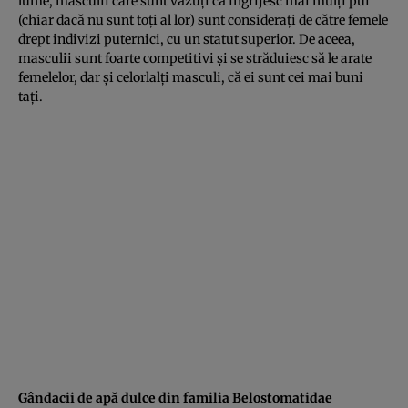
lume, masculii care sunt văzuţi că îngrijesc mai mulţi pui
(chiar dacă nu sunt toţi al lor) sunt consideraţi de către femele
drept indivizi puternici, cu un statut superior. De aceea,
masculii sunt foarte competitivi şi se străduiesc să le arate
femelelor, dar şi celorlalţi masculi, că ei sunt cei mai buni
taţi.
Gândacii de apă dulce din familia Belostomatidae