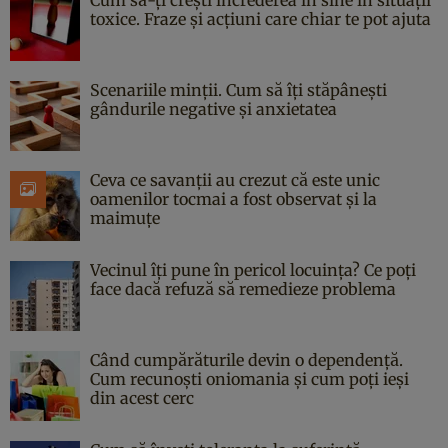
toxice. Fraze și acțiuni care chiar te pot ajuta
Scenariile minții. Cum să îți stăpânești
gândurile negative și anxietatea
Ceva ce savanții au crezut că este unic
oamenilor tocmai a fost observat și la
maimuțe
Vecinul îți pune în pericol locuința? Ce poți
face dacă refuză să remedieze problema
Când cumpărăturile devin o dependență.
Cum recunoști oniomania și cum poți ieși
din acest cerc