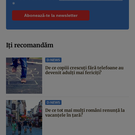
*
Iți recomandăm
D:NEWS
De ce copiii crescuți fără telefoane au
devenit adulți mai fericiți?
D:NEWS
De ce tot mai mulți români renunță la
vacanțele în țară?