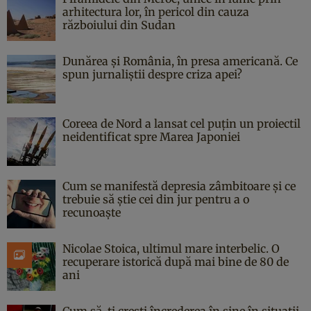
arhitectura lor, în pericol din cauza
războiului din Sudan
Dunărea și România, în presa americană. Ce
spun jurnaliștii despre criza apei?
Coreea de Nord a lansat cel puțin un proiectil
neidentificat spre Marea Japoniei
Cum se manifestă depresia zâmbitoare și ce
trebuie să știe cei din jur pentru a o
recunoaște
Nicolae Stoica, ultimul mare interbelic. O
recuperare istorică după mai bine de 80 de
ani
Cum să-ți crești încrederea în sine în situații