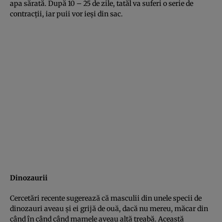
apa sărată. După 10 – 25 de zile, tatăl va suferi o serie de
contracţii, iar puii vor ieşi din sac.
Dinozaurii
Cercetări recente sugerează că masculii din unele specii de
dinozauri aveau şi ei grijă de ouă, dacă nu mereu, măcar din
când în când când mamele aveau altă treabă. Această