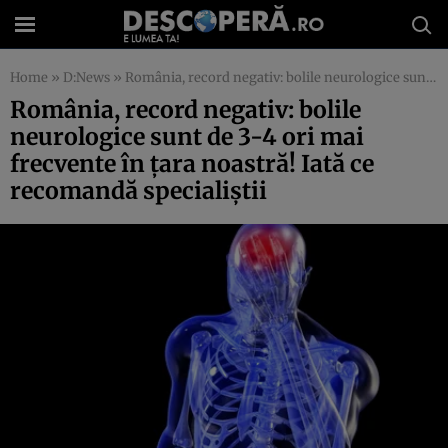
Home
»
D:News
»
România, record negativ: bolile neurologice sunt de 3-4 ori mai frecvente în ţara noastră! Iată ce recomandă specialiştii
România, record negativ: bolile
neurologice sunt de 3-4 ori mai
frecvente în ţara noastră! Iată ce
recomandă specialiştii