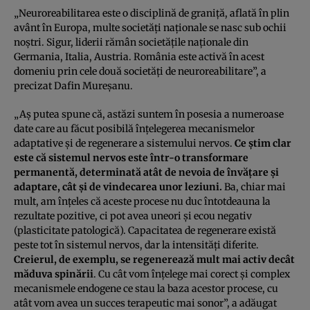
„Neuroreabilitarea este o disciplină de graniţă, aflată în plin
avânt în Europa, multe societăţi naţionale se nasc sub ochii
noştri. Sigur, liderii rămân societăţile naţionale din
Germania, Italia, Austria. România este activă în acest
domeniu prin cele două societăţi de neuroreabilitare”, a
precizat Dafin Mureşanu.
„Aş putea spune că, astăzi suntem în posesia a numeroase
date care au făcut posibilă înţelegerea mecanismelor
adaptative şi de regenerare a sistemului nervos.
Ce ştim clar
este că sistemul nervos este într-o transformare
permanentă, determinată atât de nevoia de învăţare şi
adaptare, cât şi de vindecarea unor leziuni.
Ba, chiar mai
mult, am înţeles că aceste procese nu duc întotdeauna la
rezultate pozitive, ci pot avea uneori şi ecou negativ
(plasticitate patologică). Capacitatea de regenerare există
peste tot în sistemul nervos, dar la intensităţi diferite.
Creierul, de exemplu, se regenerează mult mai activ decât
măduva spinării
. Cu cât vom înţelege mai corect şi complex
mecanismele endogene ce stau la baza acestor procese, cu
atât vom avea un succes terapeutic mai sonor”, a adăugat