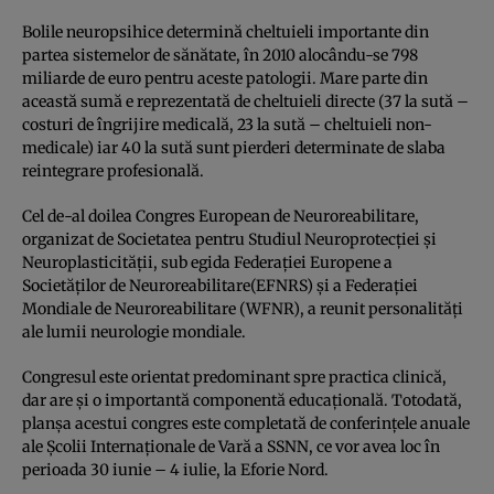
Bolile neuropsihice determină cheltuieli importante din
partea sistemelor de sănătate, în 2010 alocându-se 798
miliarde de euro pentru aceste patologii. Mare parte din
această sumă e reprezentată de cheltuieli directe (37 la sută –
costuri de îngrijire medicală, 23 la sută – cheltuieli non-
medicale) iar 40 la sută sunt pierderi determinate de slaba
reintegrare profesională.
Cel de-al doilea Congres European de Neuroreabilitare,
organizat de Societatea pentru Studiul Neuroprotecţiei şi
Neuroplasticităţii, sub egida Federaţiei Europene a
Societăţilor de Neuroreabilitare(EFNRS) şi a Federaţiei
Mondiale de Neuroreabilitare (WFNR), a reunit personalităţi
ale lumii neurologie mondiale.
Congresul este orientat predominant spre practica clinică,
dar are şi o importantă componentă educaţională. Totodată,
planşa acestui congres este completată de conferinţele anuale
ale Şcolii Internaţionale de Vară a SSNN, ce vor avea loc în
perioada 30 iunie – 4 iulie, la Eforie Nord.