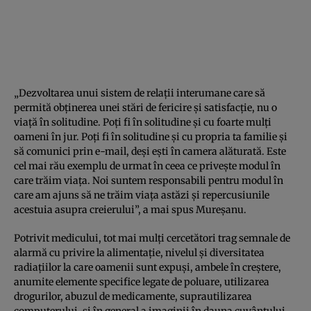
„Dezvoltarea unui sistem de relaţii interumane care să
permită obţinerea unei stări de fericire şi satisfacţie, nu o
viaţă în solitudine. Poţi fi în solitudine şi cu foarte mulţi
oameni în jur. Poţi fi în solitudine şi cu propria ta familie şi
să comunici prin e-mail, deşi eşti în camera alăturată. Este
cel mai rău exemplu de urmat în ceea ce priveşte modul în
care trăim viaţa. Noi suntem responsabili pentru modul în
care am ajuns să ne trăim viaţa astăzi şi repercusiunile
acestuia asupra creierului”, a mai spus Mureşanu.
Potrivit medicului, tot mai mulţi cercetători trag semnale de
alarmă cu privire la alimentaţie, nivelul şi diversitatea
radiaţiilor la care oamenii sunt expuşi, ambele în creştere,
anumite elemente specifice legate de poluare, utilizarea
drogurilor, abuzul de medicamente, suprautilizarea
computerului, şi în general a imaginii în dauna cuvântului,