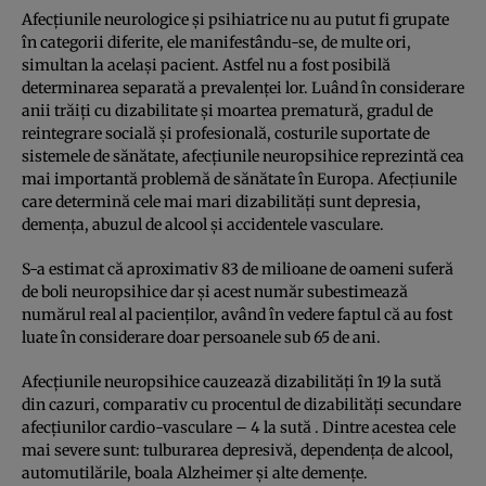
Afecţiunile neurologice şi psihiatrice nu au putut fi grupate
în categorii diferite, ele manifestându-se, de multe ori,
simultan la acelaşi pacient. Astfel nu a fost posibilă
determinarea separată a prevalenţei lor. Luând în considerare
anii trăiţi cu dizabilitate şi moartea prematură, gradul de
reintegrare socială şi profesională, costurile suportate de
sistemele de sănătate, afecţiunile neuropsihice reprezintă cea
mai importantă problemă de sănătate în Europa. Afecţiunile
care determină cele mai mari dizabilităţi sunt depresia,
demenţa, abuzul de alcool şi accidentele vasculare.
S-a estimat că aproximativ 83 de milioane de oameni suferă
de boli neuropsihice dar şi acest număr subestimează
numărul real al pacienţilor, având în vedere faptul că au fost
luate în considerare doar persoanele sub 65 de ani.
Afecţiunile neuropsihice cauzează dizabilităţi în 19 la sută
din cazuri, comparativ cu procentul de dizabilităţi secundare
afecţiunilor cardio-vasculare – 4 la sută . Dintre acestea cele
mai severe sunt: tulburarea depresivă, dependenţa de alcool,
automutilările, boala Alzheimer şi alte demenţe.