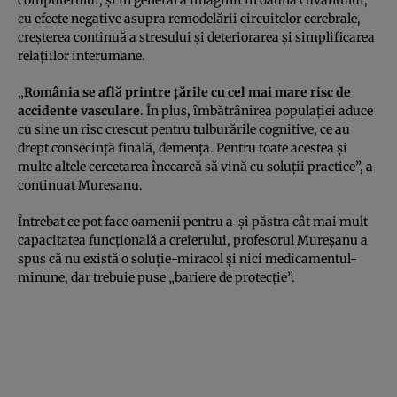
cu efecte negative asupra remodelării circuitelor cerebrale,
creşterea continuă a stresului şi deteriorarea şi simplificarea
relaţiilor interumane.
„
România se află printre ţările cu cel mai mare risc de
accidente vasculare
. În plus, îmbătrânirea populaţiei aduce
cu sine un risc crescut pentru tulburările cognitive, ce au
drept consecinţă finală, demenţa. Pentru toate acestea şi
multe altele cercetarea încearcă să vină cu soluţii practice”, a
continuat Mureşanu.
Întrebat ce pot face oamenii pentru a-şi păstra cât mai mult
capacitatea funcţională a creierului, profesorul Mureşanu a
spus că nu există o soluţie-miracol şi nici medicamentul-
minune, dar trebuie puse „bariere de protecţie”.