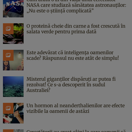
NASA care studiază sănătatea astronauților:
„Nu este o știință complicată”
O proteină cheie din carne a fost crescută în
salata verde pentru prima dată
Este adevărat că inteligența oamenilor
scade? Răspunsul nu este atât de simplu!
Misterul giganților dispăruți ar putea fi
rezolvat! Ce s-a descoperit în sudul
Australiei?
Un hormon al neanderthalienilor are efecte
vizibile la oamenii de astăzi
Cercetătorii au creat câini la care oamenii să