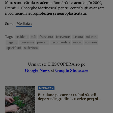
Mureşanu, căruia Academia Română i-a acordat, în 2009,
Premiul „Gheorghe Marinescu” pentru contribuţii avansate
în domeniul neuroprotecţiei şi neuroplasticităţii.
Sursa:
Mediafax
Tags:
accident
boli
frecventa
frecvente
lectura
miscare
negativ
prevenire
prieteni
recomandare
record
romania
specialisti
suferinta
Urmărește DESCOPERĂ.ro pe
Google News
Google Showcase
și
MEDIAFAX
Buruiana pe care ar trebui să o ții
departe de grădină cu orice preț și...