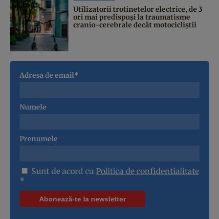
Utilizatorii trotinetelor electrice, de 3
ori mai predispuși la traumatisme
cranio-cerebrale decât motocicliștii
Adresa de email*
Numele
Prenumele
Sunt de acord cu
Politica de confidentialitate
*