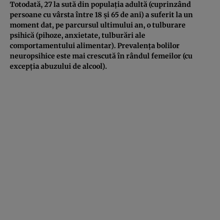
Totodată, 27 la sută din populaţia adultă (cuprinzând
persoane cu vârsta între 18 şi 65 de ani) a suferit la un
moment dat, pe parcursul ultimului an, o tulburare
psihică (pihoze, anxietate, tulburări ale
comportamentului alimentar). Prevalenţa bolilor
neuropsihice este mai crescută în rândul femeilor (cu
excepţia abuzului de alcool).