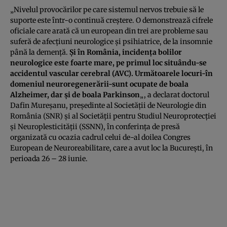
„Nivelul provocărilor pe care sistemul nervos trebuie să le
suporte este într-o continuă creştere. O demonstrează cifrele
oficiale care arată că un european din trei are probleme sau
suferă de afecţiuni neurologice şi psihiatrice, de la insomnie
până la demenţă.
Şi în România, incidenţa bolilor
neurologice este foarte mare, pe primul loc situându-se
accidentul vascular cerebral (AVC). Următoarele locuri-în
domeniul neuroregenerării-sunt ocupate de boala
Alzheimer, dar şi de boala Parkinson
„, a declarat doctorul
Dafin Mureşanu, preşedinte al Societăţii de Neurologie din
România (SNR) şi al Societăţii pentru Studiul Neuroprotecţiei
şi Neuroplesticităţii (SSNN), în conferinţa de presă
organizată cu ocazia cadrul celui de-al doilea Congres
European de Neuroreabilitare, care a avut loc la Bucureşti, în
perioada 26 – 28 iunie.