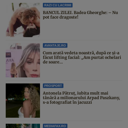
RAZI CU LACRIMI
BANCUL ZILEI. Badea Gheorghe: – Nu
pot face dragoste!
AVANTAJE.RO
Cum arată vedeta noastră, după ce și-a
făcut lifting facial: „Am purtat ochelari
de soare...
PROSPORT
Antonela Pătruț, iubita mult mai
tânără a milionarului Arpad Paszkany,
s-a fotografiat în jacuzzi
MEDIAFAX.RO