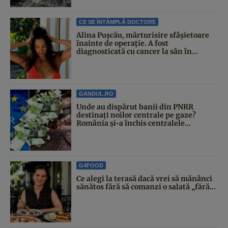
CE SE ÎNTÂMPLĂ DOCTORE
Alina Pușcău, mărturisire sfâșietoare
înainte de operație. A fost
diagnosticată cu cancer la sân în...
GANDUL.RO
Unde au dispărut banii din PNRR
destinați noilor centrale pe gaze?
România și-a închis centralele...
G4FOOD
Ce alegi la terasă dacă vrei să mănânci
sănătos fără să comanzi o salată „fără...