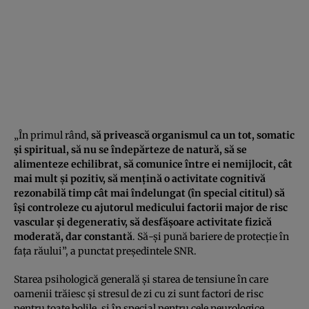
„În primul rând,
să privească organismul ca un tot, somatic
şi spiritual, să nu se îndepărteze de natură, să se
alimenteze echilibrat, să comunice între ei nemijlocit, cât
mai mult şi pozitiv, să menţină o activitate cognitivă
rezonabilă timp cât mai îndelungat (în special cititul) să
îşi controleze cu ajutorul medicului factorii major de risc
vascular şi degenerativ, să desfăşoare activitate fizică
moderată, dar constantă
. Să-şi pună bariere de protecţie în
faţa răului”, a punctat preşedintele SNR.
Starea psihologică generală şi starea de tensiune în care
oamenii trăiesc şi stresul de zi cu zi sunt factori de risc
pentru toate bolile, şi în special pentru cele neurologice.