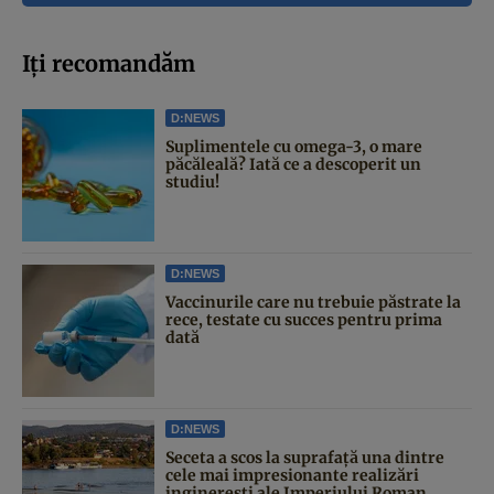
Iți recomandăm
D:NEWS
Suplimentele cu omega-3, o mare
păcăleală? Iată ce a descoperit un
studiu!
D:NEWS
Vaccinurile care nu trebuie păstrate la
rece, testate cu succes pentru prima
dată
D:NEWS
Seceta a scos la suprafață una dintre
cele mai impresionante realizări
inginerești ale Imperiului Roman