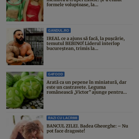
formele voluptoase, la...
GANDUL.RO
IREAL ce a ajuns să facă, la pușcărie,
temutul BEBINO! Liderul interlop
bucureștean, trimis la...
G4FOOD
Arată ca un pepene în miniatură, dar
este un castravete. Leguma
românească „Victor” ajunge pentru...
RAZI CU LACRIMI
BANCUL ZILEI. Badea Gheorghe: – Nu
pot face dragoste!