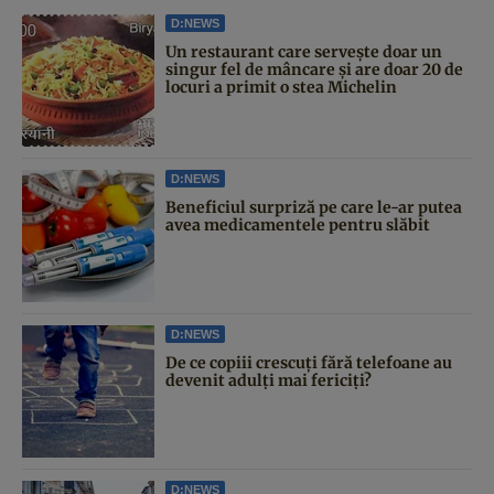
D:NEWS
Un restaurant care servește doar un
singur fel de mâncare și are doar 20 de
locuri a primit o stea Michelin
D:NEWS
Beneficiul surpriză pe care le-ar putea
avea medicamentele pentru slăbit
D:NEWS
De ce copiii crescuți fără telefoane au
devenit adulți mai fericiți?
D:NEWS