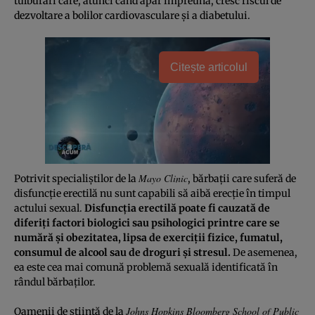
tulburări care, atunci când apar împreună, cresc riscul de
dezvoltare a bolilor cardiovasculare şi a diabetului.
Citește articolul
Mayo Clinic
Potrivit specialiştilor de la
, bărbaţii care suferă de
disfuncţie erectilă nu sunt capabili să aibă erecţie în timpul
actului sexual.
Disfuncţia erectilă poate fi cauzată de
diferiţi factori biologici sau psihologici printre care se
numără şi obezitatea, lipsa de exerciţii fizice, fumatul,
consumul de alcool sau de droguri şi stresul.
De asemenea,
ea este cea mai comună problemă sexuală identificată în
rândul bărbaţilor.
Johns Hopkins Bloomberg School of Public
Oamenii de ştiinţă de la