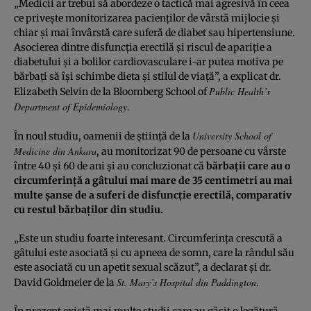
„Medicii ar trebui să abordeze o tactică mai agresivă în ceea
ce priveşte monitorizarea pacienţilor de vârstă mijlocie şi
chiar şi mai învârstă care suferă de diabet sau hipertensiune.
Asocierea dintre disfuncţia erectilă şi riscul de apariţie a
diabetului şi a bolilor cardiovasculare i-ar putea motiva pe
bărbaţi să îşi schimbe dieta şi stilul de viaţă”, a explicat dr.
Public Health’s
Elizabeth Selvin de la Bloomberg School of
Department of Epidemiology
.
University School of
În noul studiu, oamenii de ştiinţă de la
Medicine din Ankara
, au monitorizat 90 de persoane cu vârste
între 40 şi 60 de ani şi au concluzionat că
bărbaţii care au o
circumferinţă a gâtului mai mare de 35 centimetri au mai
multe şanse de a suferi de disfuncţie erectilă, comparativ
cu restul bărbaţilor din studiu.
„Este un studiu foarte interesant. Circumferinţa crescută a
gâtului este asociată şi cu apneea de somn, care la rândul său
este asociată cu un apetit sexual scăzut”, a declarat şi dr.
St. Mary’s Hospital din Paddington
David Goldmeier de la
.
În prezent există mai multe studii care au găsit o legătură