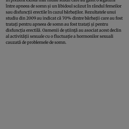
între apneea de somn şi un libidoul scăzut în rândul femeilor
sau disfuncţii erectile în cazul bărbaţilor. Rezultatele unui
studiu din 2009 au indicat că 70% dintre bărbaţii care au fost
trataţi pentru apneea de somn au fost trataţi şi pentru
disfuncţia erectilă. Oamenii de ştiinţă au asociat acest declin
al activităţii sexuale cu o fluctuaţie a hormonilor sexuali
cauzată de problemele de somn.