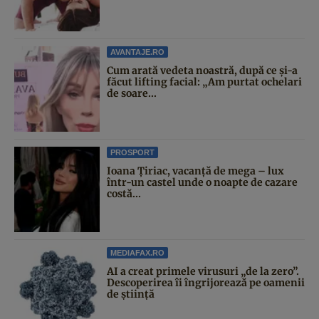
AVANTAJE.RO
Cum arată vedeta noastră, după ce și-a
făcut lifting facial: „Am purtat ochelari
de soare...
PROSPORT
Ioana Țiriac, vacanță de mega – lux
într-un castel unde o noapte de cazare
costă...
MEDIAFAX.RO
AI a creat primele virusuri „de la zero”.
Descoperirea îi îngrijorează pe oamenii
de știință