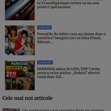
to Transfăgărășan revine cu un nou
proiect spectaculos
CIAO.RO
Poveştile de iubire care au rămas doar o
amintire! Imagini tari cu Gina Pistol,
Răzvan...
GO4IT.RO
PARKSIDE aduce în LIDL TOP 7 scule
pentru orice atelier. „Vedeta” ofertei
costă doar 129...
Cele mai noi articole
Un restaurant care servește doar un singur