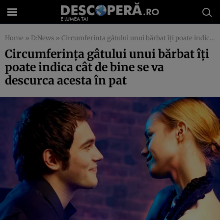
Home
»
D:News
»
Circumferinţa gâtului unui bărbat îţi poate indica cât de bine se va descurca acesta în pat
Circumferinţa gâtului unui bărbat îţi
poate indica cât de bine se va
descurca acesta în pat