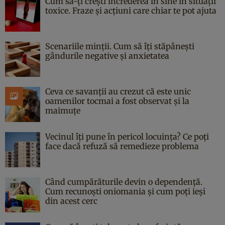
Cum să-ți crești încrederea în sine în situații
toxice. Fraze și acțiuni care chiar te pot ajuta
Scenariile minții. Cum să îți stăpânești
gândurile negative și anxietatea
Ceva ce savanții au crezut că este unic
oamenilor tocmai a fost observat și la
maimuțe
Vecinul îți pune în pericol locuința? Ce poți
face dacă refuză să remedieze problema
Când cumpărăturile devin o dependență.
Cum recunoști oniomania și cum poți ieși
din acest cerc