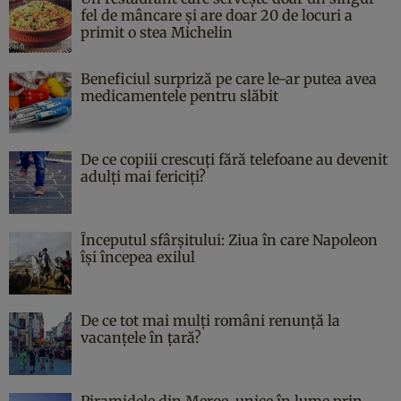
fel de mâncare și are doar 20 de locuri a
primit o stea Michelin
Beneficiul surpriză pe care le-ar putea avea
medicamentele pentru slăbit
De ce copiii crescuți fără telefoane au devenit
adulți mai fericiți?
Începutul sfârşitului: Ziua în care Napoleon
îşi începea exilul
De ce tot mai mulți români renunță la
vacanțele în țară?
Piramidele din Meroe, unice în lume prin