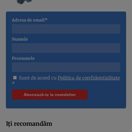
Adresa de email*
Numele
Prenumele
Sunt de acord cu
Politica de confidentialitate
*
Iți recomandăm