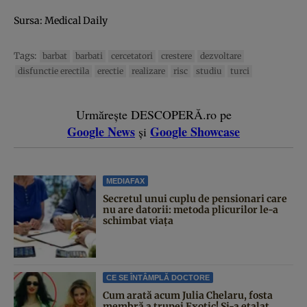
Sursa:
Medical Daily
Tags:
barbat
barbati
cercetatori
crestere
dezvoltare
disfunctie erectila
erectie
realizare
risc
studiu
turci
Urmărește DESCOPERĂ.ro pe
Google News
Google Showcase
și
MEDIAFAX
Secretul unui cuplu de pensionari care
nu are datorii: metoda plicurilor le-a
schimbat viața
CE SE ÎNTÂMPLĂ DOCTORE
Cum arată acum Julia Chelaru, fosta
membră a trupei Exotic! Și-a etalat