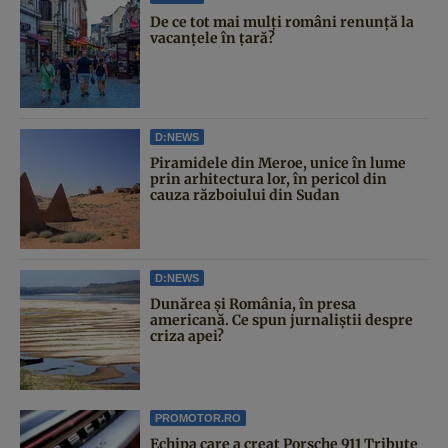
De ce tot mai mulți români renunță la
vacanțele în țară?
D:NEWS
Piramidele din Meroe, unice în lume
prin arhitectura lor, în pericol din
cauza războiului din Sudan
D:NEWS
Dunărea și România, în presa
americană. Ce spun jurnaliștii despre
criza apei?
PROMOTOR.RO
Echipa care a creat Porsche 911 Tribute