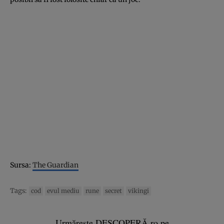
Sursa:
The Guardian
Tags:
cod
evul mediu
rune
secret
vikingi
Urmărește DESCOPERĂ.ro pe