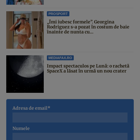
PROSPORT
„Îmi iubesc formele”. Georgina
Rodriguez s-a pozat în costum de baie
înainte de nunta cu...
MEDIAFAX.RO
Impact spectaculos pe Lună: o rachetă
SpaceX a lăsat în urmă un nou crater
Adresa de email*
Numele