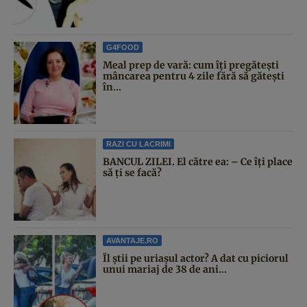
G4FOOD
Meal prep de vară: cum îți pregătești
mâncarea pentru 4 zile fără să gătești
în...
RAZI CU LACRIMI
BANCUL ZILEI. El către ea: – Ce îți place
să ți se facă?
AVANTAJE.RO
Îl știi pe uriașul actor? A dat cu piciorul
unui mariaj de 38 de ani...