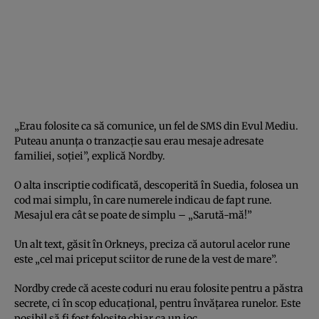
„Erau folosite ca să comunice, un fel de SMS din Evul Mediu.
Puteau anunţa o tranzacţie sau erau mesaje adresate
familiei, soţiei”, explică Nordby.
O alta inscriptie codificată, descoperită în Suedia, folosea un
cod mai simplu, în care numerele indicau de fapt rune.
Mesajul era cât se poate de simplu – „Sarută-mă!”
Un alt text, găsit în Orkneys, preciza că autorul acelor rune
este „cel mai priceput sciitor de rune de la vest de mare”.
Nordby crede că aceste coduri nu erau folosite pentru a păstra
secrete, ci în scop educaţional, pentru învăţarea runelor. Este
posibil să fi fost folosite chiar ca un joc.