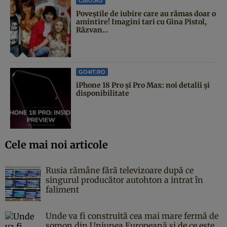
CIAO.RO
Poveştile de iubire care au rămas doar o
amintire! Imagini tari cu Gina Pistol,
Răzvan...
GO4IT.RO
iPhone 18 Pro și Pro Max: noi detalii și
disponibilitate
Cele mai noi articole
Rusia rămâne fără televizoare după ce
singurul producător autohton a intrat în
faliment
Unde va fi construită cea mai mare fermă de
somon din Uniunea Europeană și de ce este