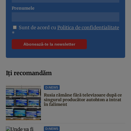
Prenumele
Sunt de acord cu
Politica de confidentialitate
*
Iți recomandăm
D:NEWS
Rusia rămâne fără televizoare după ce
singurul producător autohton a intrat
în faliment
D:NEWS