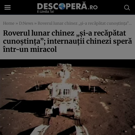
Home
»
D:News
»
Roverul lunar chinez „şi-a recăpătat cunoştinţa”; internauţii chinezi speră într-un miracol
Roverul lunar chinez „şi-a recăpătat
cunoştinţa”; internauţii chinezi speră
într-un miracol