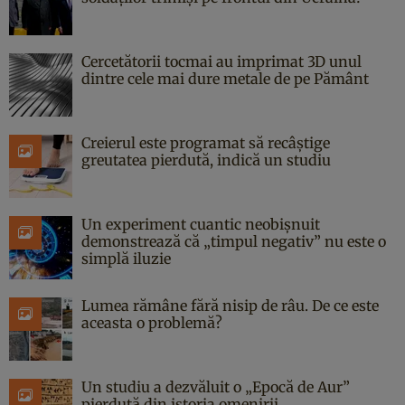
Cercetătorii tocmai au imprimat 3D unul
dintre cele mai dure metale de pe Pământ
Creierul este programat să recâștige
greutatea pierdută, indică un studiu
Un experiment cuantic neobișnuit
demonstrează că „timpul negativ” nu este o
simplă iluzie
Lumea rămâne fără nisip de râu. De ce este
aceasta o problemă?
Un studiu a dezvăluit o „Epocă de Aur”
pierdută din istoria omenirii