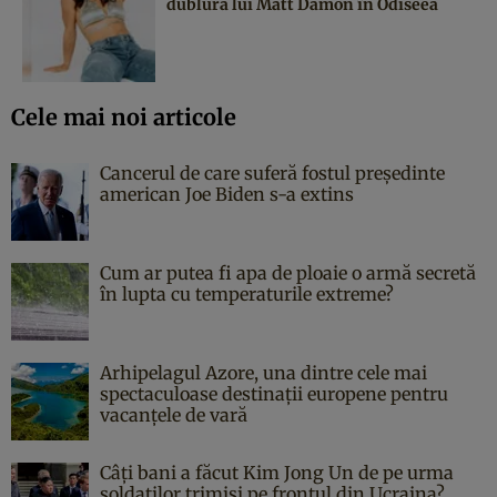
dublura lui Matt Damon în Odiseea
Cele mai noi articole
Cancerul de care suferă fostul președinte
american Joe Biden s-a extins
Cum ar putea fi apa de ploaie o armă secretă
în lupta cu temperaturile extreme?
Arhipelagul Azore, una dintre cele mai
spectaculoase destinații europene pentru
vacanțele de vară
Câți bani a făcut Kim Jong Un de pe urma
soldaților trimiși pe frontul din Ucraina?