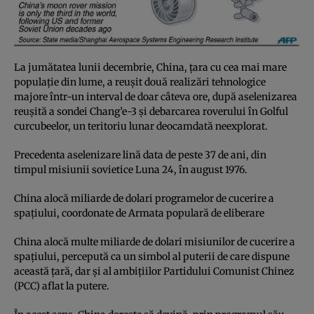
La jumătatea lunii decembrie, China, ţara cu cea mai mare
populaţie din lume, a reuşit două realizări tehnologice
majore într-un interval de doar câteva ore, după aselenizarea
reuşită a sondei Chang’e-3 şi debarcarea roverului în Golful
curcubeelor, un teritoriu lunar deocamdată neexplorat.
Precedenta aselenizare lină data de peste 37 de ani, din
timpul misiunii sovietice Luna 24, în august 1976.
China alocă miliarde de dolari programelor de cucerire a
spaţiului, coordonate de Armata populară de eliberare
China alocă multe miliarde de dolari misiunilor de cucerire a
spaţiului, percepută ca un simbol al puterii de care dispune
această ţară, dar şi al ambiţiilor Partidului Comunist Chinez
(PCC) aflat la putere.