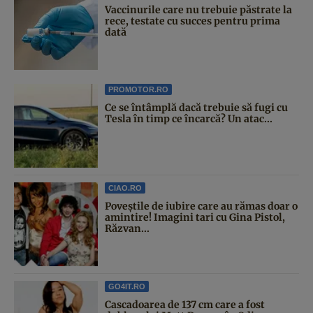
Vaccinurile care nu trebuie păstrate la
rece, testate cu succes pentru prima
dată
PROMOTOR.RO
Ce se întâmplă dacă trebuie să fugi cu
Tesla în timp ce încarcă? Un atac...
CIAO.RO
Poveştile de iubire care au rămas doar o
amintire! Imagini tari cu Gina Pistol,
Răzvan...
GO4IT.RO
Cascadoarea de 137 cm care a fost