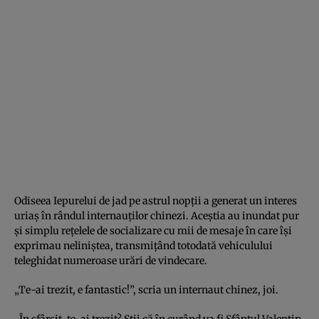
Odiseea Iepurelui de jad pe astrul nopţii a generat un interes
uriaş în rândul internauţilor chinezi. Aceştia au inundat pur
şi simplu reţelele de socializare cu mii de mesaje în care îşi
exprimau neliniştea, transmiţând totodată vehiculului
teleghidat numeroase urări de vindecare.
„Te-ai trezit, e fantastic!”, scria un internaut chinez, joi.
„În sfârşit, te-ai trezit? Ştii că în curând va fi Sfântul Valentin