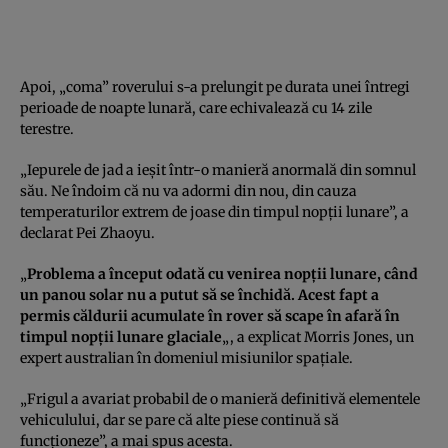
Apoi, „coma” roverului s-a prelungit pe durata unei întregi
perioade de noapte lunară, care echivalează cu 14 zile
terestre.
„Iepurele de jad a ieşit într-o manieră anormală din somnul
său. Ne îndoim că nu va adormi din nou, din cauza
temperaturilor extrem de joase din timpul nopţii lunare”, a
declarat Pei Zhaoyu.
„
Problema a început odată cu venirea nopţii lunare, când
un panou solar nu a putut să se închidă. Acest fapt a
permis căldurii acumulate în rover să scape în afară în
timpul nopţii lunare glaciale
„, a explicat Morris Jones, un
expert australian în domeniul misiunilor spaţiale.
„Frigul a avariat probabil de o manieră definitivă elementele
vehiculului, dar se pare că alte piese continuă să
funcţioneze”, a mai spus acesta.