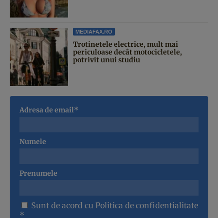
MEDIAFAX.RO
Trotinetele electrice, mult mai
periculoase decât motocicletele,
potrivit unui studiu
Adresa de email*
Numele
Prenumele
Sunt de acord cu
Politica de confidentialitate
*