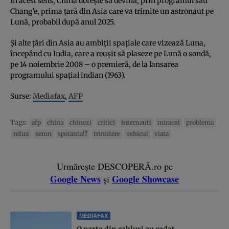
În acest sens, China doreşte să devină, prin programul său
Chang’e, prima ţară din Asia care va trimite un astronaut pe
Lună, probabil după anul 2025.
Şi alte ţări din Asia au ambiţii spaţiale care vizează Luna,
începând cu India, care a reuşit să plaseze pe Lună o sondă,
pe 14 noiembrie 2008 – o premieră, de la lansarea
programului spaţial indian (1963).
Surse:
Mediafax
,
AFP
Tags:
afp
china
chinezi
critici
internauti
miracol
problema
refuz
semn
speranta!!!
trimitere
vehicul
viata
Urmărește DESCOPERĂ.ro pe
Google News
Google Showcase
și
MEDIAFAX
O parte din cabluri au cedat.