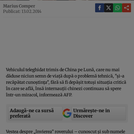
Marius Comper
Publicat: 13.02.2014
Vehiculul teleghidat trimis de China pe Lună, care nu mai
dăduse niciun semn de viaţă după o problemă tehnică, "şi-a
recăpătat cunoştinţa", fără să fi depăşit totuşi situaţia critică
în care se află, însă internauţii chinezi continuau să spere
într-un miracol, informează AFP.
Adaugă-ne ca sursă
Urmărește-ne in
preferată
Discover
Vestea despre „învierea” roverului – cunoscut şi sub numele