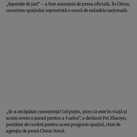
„Iepurele de jad” – a fost anunţată de presa oficială. În China,
cucerirea spaţiului reprezintă o sursă de mândrie naţională.
„Şi-a recăpătat cunoştinţa! Cel puţin, ştim că este în viaţă şi
acum avem o şansă pentru a-l salva”, a declarat Pei Zhaoyu,
purtător de cuvânt pentru acest program spaţial, citat de
agenţia de presă China Nouă.