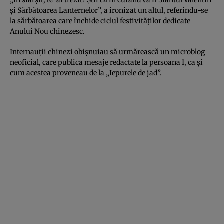
şi Sărbătoarea Lanternelor”, a ironizat un altul, referindu-se
la sărbătoarea care închide ciclul festivităţilor dedicate
Anului Nou chinezesc.
Internauţii chinezi obişnuiau să urmărească un microblog
neoficial, care publica mesaje redactate la persoana I, ca şi
cum acestea proveneau de la „Iepurele de jad”.