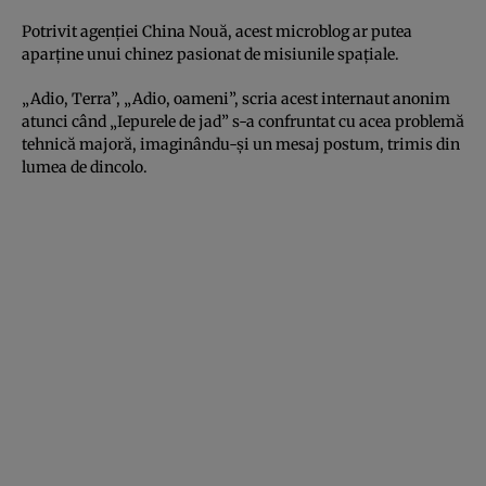
Potrivit agenţiei China Nouă, acest microblog ar putea
aparţine unui chinez pasionat de misiunile spaţiale.
„Adio, Terra”, „Adio, oameni”, scria acest internaut anonim
atunci când „Iepurele de jad” s-a confruntat cu acea problemă
tehnică majoră, imaginându-şi un mesaj postum, trimis din
lumea de dincolo.