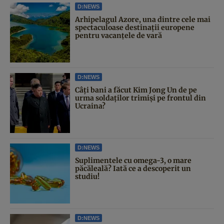
D:NEWS
Arhipelagul Azore, una dintre cele mai
spectaculoase destinații europene
pentru vacanțele de vară
D:NEWS
Câți bani a făcut Kim Jong Un de pe
urma soldaților trimiși pe frontul din
Ucraina?
D:NEWS
Suplimentele cu omega-3, o mare
păcăleală? Iată ce a descoperit un
studiu!
D:NEWS