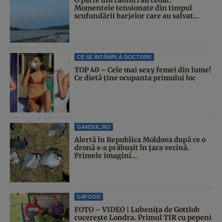
Momentele tensionate din timpul
scufundării barjelor care au salvat...
CE SE ÎNTÂMPLĂ DOCTORE
TOP 40 – Cele mai sexy femei din lume!
Ce dietă ține ocupanta primului loc
GANDUL.RO
Alertă în Republica Moldova după ce o
dronă s-a prăbușit în țara vecină.
Primele imagini...
G4FOOD
FOTO – VIDEO | Lubenița de Gottlob
cucerește Londra. Primul TIR cu pepeni