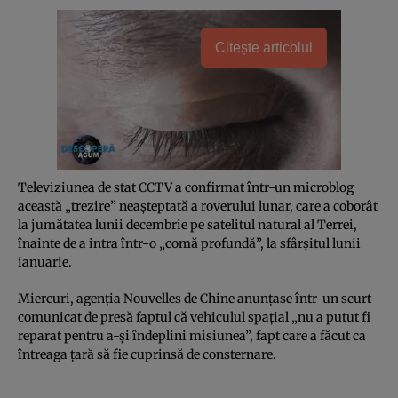
Citește articolul
Televiziunea de stat CCTV a confirmat într-un microblog
această „trezire” neaşteptată a roverului lunar, care a coborât
la jumătatea lunii decembrie pe satelitul natural al Terrei,
înainte de a intra într-o „comă profundă”, la sfârşitul lunii
ianuarie.
Miercuri, agenţia Nouvelles de Chine anunţase într-un scurt
comunicat de presă faptul că vehiculul spaţial „nu a putut fi
reparat pentru a-şi îndeplini misiunea”, fapt care a făcut ca
întreaga ţară să fie cuprinsă de consternare.