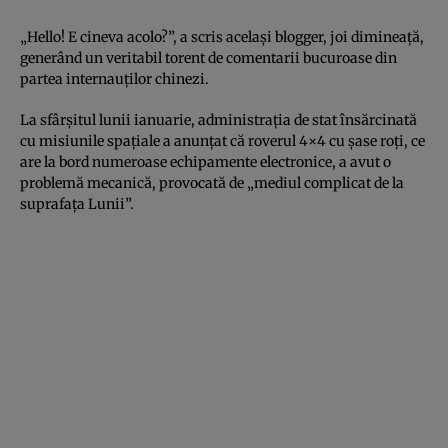
„Hello! E cineva acolo?”, a scris acelaşi blogger, joi dimineaţă,
generând un veritabil torent de comentarii bucuroase din
partea internauţilor chinezi.
La sfârşitul lunii ianuarie, administraţia de stat însărcinată
cu misiunile spaţiale a anunţat că roverul 4×4 cu şase roţi, ce
are la bord numeroase echipamente electronice, a avut o
problemă mecanică, provocată de „mediul complicat de la
suprafaţa Lunii”.