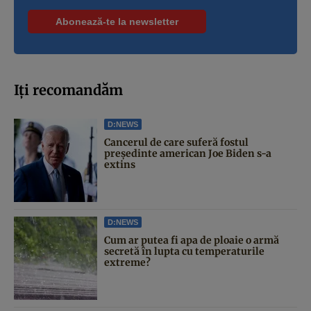
Iți recomandăm
D:NEWS
Cancerul de care suferă fostul
președinte american Joe Biden s-a
extins
D:NEWS
Cum ar putea fi apa de ploaie o armă
secretă în lupta cu temperaturile
extreme?