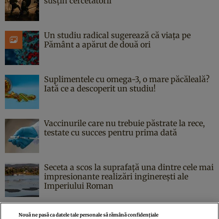
susțin cercetătorii
Un studiu radical sugerează că viața pe
Pământ a apărut de două ori
Suplimentele cu omega-3, o mare păcăleală?
Iată ce a descoperit un studiu!
Vaccinurile care nu trebuie păstrate la rece,
testate cu succes pentru prima dată
Seceta a scos la suprafață una dintre cele mai
impresionante realizări inginerești ale
Imperiului Roman
Nouă ne pasă ca datele tale personale să rămână confidențiale