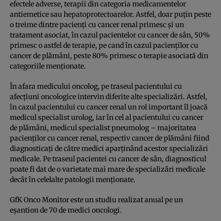
efectele adverse, terapii din categoria medicamentelor
antiemetice sau hepatoprotectoarelor. Astfel, doar puţin peste
o treime dintre pacienţi cu cancer renal primesc şi un
tratament asociat, în cazul pacientelor cu cancer de sân, 50%
primesc o astfel de terapie, pe cand în cazul pacienţilor cu
cancer de plămâni, peste 80% primesc o terapie asociată din
categoriile menţionate.
În afara medicului oncolog, pe traseul pacientului cu
afecţiuni oncologice intervin diferite alte specializări. Astfel,
în cazul pacientului cu cancer renal un rol important îl joacă
medicul specialist urolog, iar în cel al pacientului cu cancer
de plămâni, medicul specialist pneumolog – majoritatea
pacienţilor cu cancer renal, respectiv cancer de plămâni fiind
diagnosticaţi de către medici aparţinând acestor specializări
medicale. Pe traseul pacientei cu cancer de sân, diagnosticul
poate fi dat de o varietate mai mare de specializări medicale
decât în celelalte patologii menţionate.
GfK Onco Monitor este un studiu realizat anual pe un
eşantion de 70 de medici oncologi.