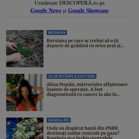
Urmărește DESCOPERĂ.ro pe
Google News
Google Showcase
și
MEDIAFAX
Buruiana pe care ar trebui să o ții
departe de grădină cu orice preț și...
CE SE ÎNTÂMPLĂ DOCTORE
Alina Pușcău, mărturisire sfâșietoare
înainte de operație. A fost
diagnosticată cu cancer la sân în...
GANDUL.RO
Unde au dispărut banii din PNRR
destinați noilor centrale pe gaze?
România și-a închis centralele...