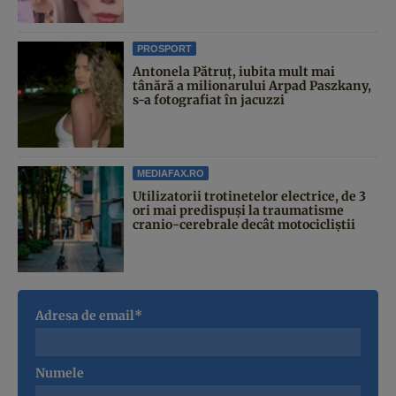
PROSPORT
Antonela Pătruț, iubita mult mai
tânără a milionarului Arpad Paszkany,
s-a fotografiat în jacuzzi
MEDIAFAX.RO
Utilizatorii trotinetelor electrice, de 3
ori mai predispuși la traumatisme
cranio-cerebrale decât motocicliștii
Adresa de email*
Numele