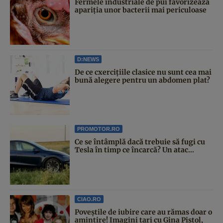
Fermele industriale de pui favorizează
apariția unor bacterii mai periculoase
D:NEWS
De ce cxercițiile clasice nu sunt cea mai
bună alegere pentru un abdomen plat?
PROMOTOR.RO
Ce se întâmplă dacă trebuie să fugi cu
Tesla în timp ce încarcă? Un atac...
CIAO.RO
Poveştile de iubire care au rămas doar o
amintire! Imagini tari cu Gina Pistol,