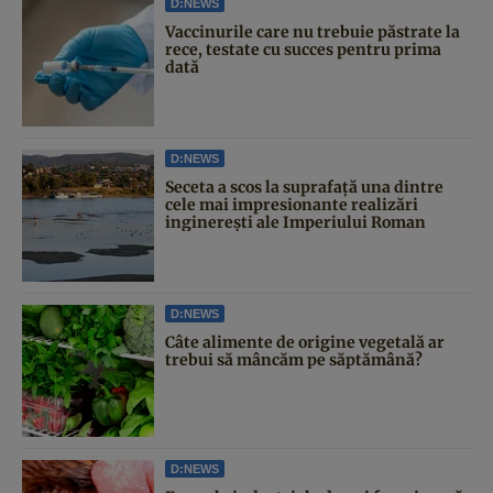
D:NEWS
Vaccinurile care nu trebuie păstrate la
rece, testate cu succes pentru prima
dată
D:NEWS
Seceta a scos la suprafață una dintre
cele mai impresionante realizări
inginerești ale Imperiului Roman
D:NEWS
Câte alimente de origine vegetală ar
trebui să mâncăm pe săptămână?
D:NEWS