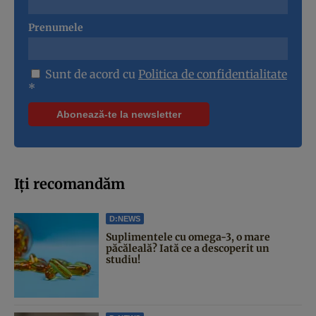
Prenumele
Sunt de acord cu
Politica de confidentialitate
*
Iți recomandăm
D:NEWS
Suplimentele cu omega-3, o mare
păcăleală? Iată ce a descoperit un
studiu!