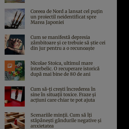
Coreea de Nord a lansat cel puțin
un proiectil neidentificat spre
Marea Japoniei
Cum se manifestă depresia
zâmbitoare și ce trebuie să știe cei
din jur pentru a o recunoaște
Nicolae Stoica, ultimul mare
interbelic. O recuperare istorică
după mai bine de 80 de ani
Cum să-ți crești încrederea în
sine în situații toxice. Fraze și
acțiuni care chiar te pot ajuta
Scenariile minții. Cum să îți
stăpânești gândurile negative și
anxietatea