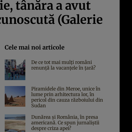
e, tânăra a avut
ecunoscută (Galerie
Cele mai noi articole
De ce tot mai mulți români
renunță la vacanțele în țară?
Piramidele din Meroe, unice în
lume prin arhitectura lor, în
pericol din cauza războiului din
Sudan
Dunărea și România, în presa
americană. Ce spun jurnaliștii
despre criza apei?