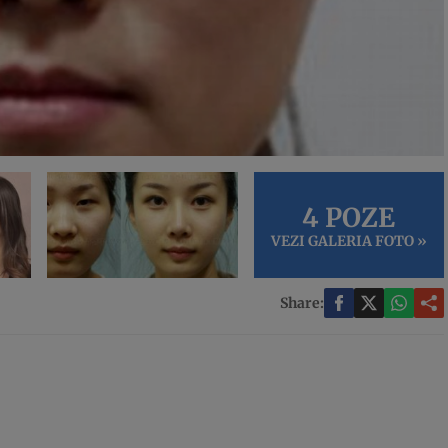
4 POZE
VEZI GALERIA FOTO »
Share: