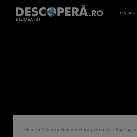
D:NEWS
Home
»
D:News
»
Minunile chirurgiei estetice. După operaţ