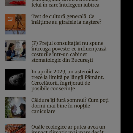
felul în care înțelegem iubirea
Test de cultură generală. Ce
înălțime au girafele la naștere?
(P) Prețul consultației nu spune
întreaga poveste: ce influențează
costurile într-un cabinet
stomatologic din București
În aprilie 2029, un asteroid va
trece la limită pe lângă Pământ.
Cercetătorii, îngrijorați de
posibile consecințe
Căldura îți fură somnul? Cum poți
dormi mai bine în nopțile
caniculare
Ouăle ecologice ar putea avea un
impact climatic mai mare decât