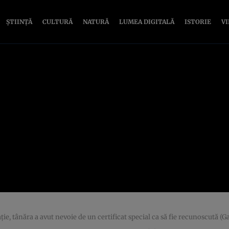
ȘTIINȚĂ
CULTURĂ
NATURĂ
LUMEA DIGITALĂ
ISTORIE
V
ie, tânăra a avut nevoie de un certificat special ca să fie recunoscută (