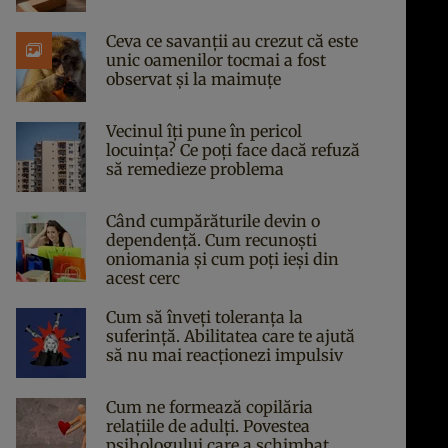
Ceva ce savanții au crezut că este
unic oamenilor tocmai a fost
observat și la maimuțe
Vecinul îți pune în pericol
locuința? Ce poți face dacă refuză
să remedieze problema
Când cumpărăturile devin o
dependență. Cum recunoști
oniomania și cum poți ieși din
acest cerc
Cum să înveți toleranța la
suferință. Abilitatea care te ajută
să nu mai reacționezi impulsiv
Cum ne formează copilăria
relațiile de adulți. Povestea
psihologului care a schimbat