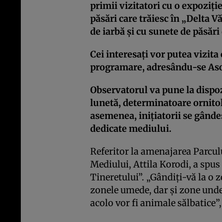
primii vizitatori cu o expoziţie
păsări care trăiesc în „Delta Vă
de iarbă şi cu sunete de păsări 
Cei interesaţi vor putea vizita
programare, adresându-se Asoc
Observatorul va pune la dispozi
lunetă, determinatoare ornitol
asemenea, iniţiatorii se gând
dedicate mediului.
Referitor la amenajarea Parcul
Mediului, Attila Korodi, a spus 
Tineretului”. „Gândiţi-vă la o 
zonele umede, dar şi zone unde 
acolo vor fi animale sălbatice”,