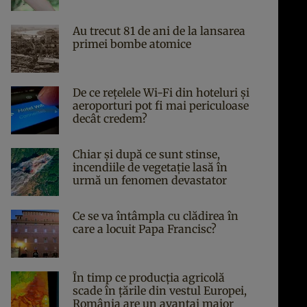
Au trecut 81 de ani de la lansarea
primei bombe atomice
De ce rețelele Wi-Fi din hoteluri și
aeroporturi pot fi mai periculoase
decât credem?
Chiar și după ce sunt stinse,
incendiile de vegetație lasă în
urmă un fenomen devastator
Ce se va întâmpla cu clădirea în
care a locuit Papa Francisc?
În timp ce producția agricolă
scade în țările din vestul Europei,
România are un avantaj major