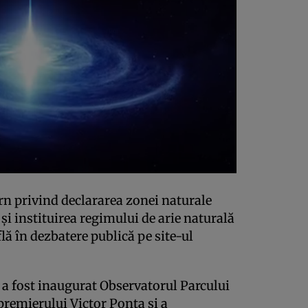
rn privind declararea zonei naturale
 şi instituirea regimului de arie naturală
flă în dezbatere publică pe site-ul
, a fost inaugurat Observatorul Parcului
premierului Victor Ponta şi a