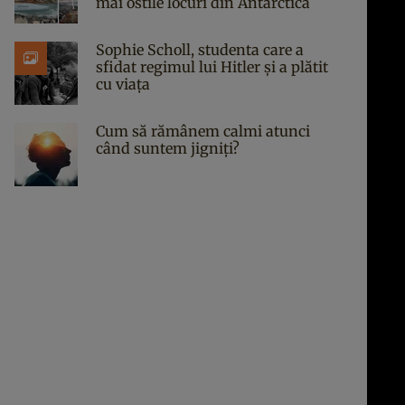
mai ostile locuri din Antarctica
Sophie Scholl, studenta care a
sfidat regimul lui Hitler și a plătit
cu viața
Cum să rămânem calmi atunci
când suntem jigniți?