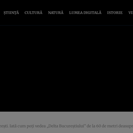
ȘTIINȚĂ
CULTURĂ
NATURĂ
LUMEA DIGITALĂ
ISTORIE
V
eşti. Iată cum poţi vedea „Delta Bucureştiului” de la 60 de metri deasupr