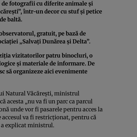
 de fotografii cu diferite animale şi
căreşti”, într-un decor cu stuf şi petice
de baltă.
 observatorul, gratuit, pe bază de
iaţiei „Salvaţi Dunărea şi Delta”.
ţia vizitatorilor patru binocluri, o
ogice şi materiale de informare. De
esc să organizeze aici evenimente
ui Natural Văcăreşti, ministrul
că acesta „nu va fi un parc ca parcul
zonă unde vor fi pasarele pentru acces la
accesul va fi restricţionat, pentru că
 a explicat ministrul.