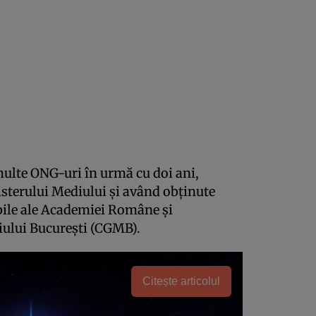
 multe ONG-uri în urmă cu doi ani,
sterului Mediului şi având obţinute
bile ale Academiei Române şi
iului Bucureşti (CGMB).
Citește articolul