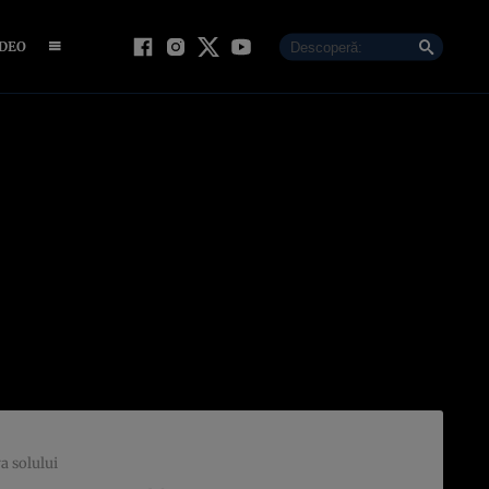
IDEO
a solului