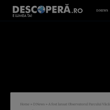
D:NEWS
Home
»
D:News
»
A fost lansat Observatorul Parcului Văcăr