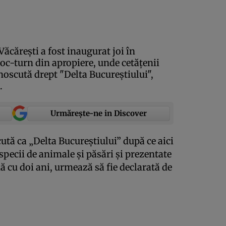
ăcăreşti a fost inaugurat joi în
bloc-turn din apropiere, unde cetăţenii
noscută drept "Delta Bucureştiului",
.
Urmărește-ne in Discover
ută ca „Delta Bucureştiului” după ce aici
specii de animale şi păsări şi prezentate
 cu doi ani, urmează să fie declarată de