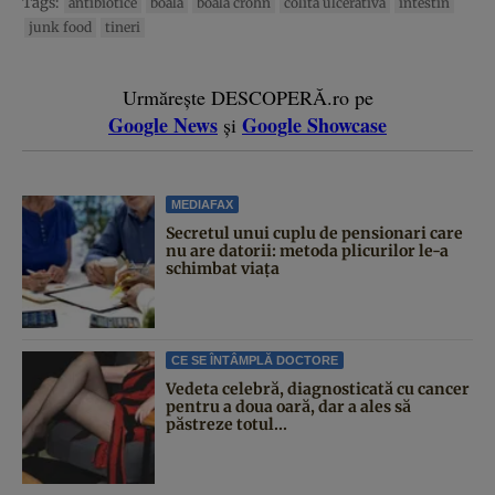
Tags:
antibiotice
boala
boala crohn
colita ulcerativă
intestin
junk food
tineri
Urmărește DESCOPERĂ.ro pe
Google News
Google Showcase
și
MEDIAFAX
Secretul unui cuplu de pensionari care
nu are datorii: metoda plicurilor le-a
schimbat viața
CE SE ÎNTÂMPLĂ DOCTORE
Vedeta celebră, diagnosticată cu cancer
pentru a doua oară, dar a ales să
păstreze totul...