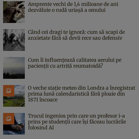
Amprente vechi de 1,4 milioane de ani
dezvăluie o rudă uriașă a omului
Când cei dragi te ignoră: cum să scapi de
anxietate fără să devii rece sau defensiv
Cum îi influențează calitatea aerului pe
pacienții cu artrită reumatoidă?
O veche stație meteo din Londra a înregistrat
prima lună calendaristică fără ploaie din
1871 încoace
Trucul ingenios prin care un profesor i-a
prins pe studenții care își făceau lucrările
folosind AI