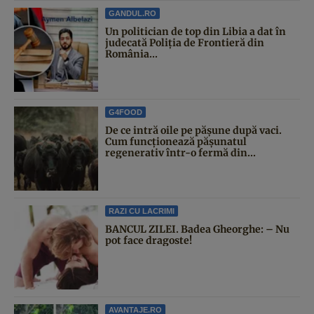
GANDUL.RO
Un politician de top din Libia a dat în
judecată Poliția de Frontieră din
România...
G4FOOD
De ce intră oile pe pășune după vaci.
Cum funcționează pășunatul
regenerativ într-o fermă din...
RAZI CU LACRIMI
BANCUL ZILEI. Badea Gheorghe: – Nu
pot face dragoste!
AVANTAJE.RO