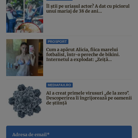
Îl știi pe uriașul actor? A dat cu piciorul
unui mariaj de 38 de ani...
PROSPORT
Cum a apărut Alicia, fiica marelui
fotbalist, într-o pereche de bikini.
Internetul a explodat: „Zeiță...
MEDIAFAX.RO
AI a creat primele virusuri „de la zero”.
Descoperirea îi îngrijorează pe oamenii
de știință
Adresa de email*