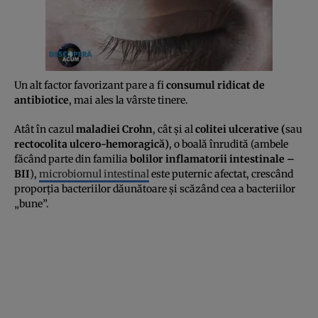
Un alt factor favorizant pare a fi
consumul ridicat de
antibiotice
, mai ales la vârste tinere.
Atât în cazul
maladiei Crohn
, cât şi al
colitei ulcerative (
sau
rectocolita ulcero-hemoragică)
, o boală înrudită (ambele
făcând parte din familia
bolilor inflamatorii intestinale –
BII
),
microbiomul intestinal
este puternic afectat, crescând
proporţia bacteriilor dăunătoare şi scăzând cea a bacteriilor
„bune”.