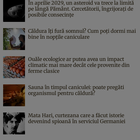
În aprilie 2029, un asteroid va trece la limită
pe lângă Pământ. Cercetătorii, îngrijorați de
posibile consecințe
Căldura îți fură somnul? Cum poți dormi mai
bine în nopțile caniculare
Ouăle ecologice ar putea avea un impact
climatic mai mare decât cele provenite din
ferme clasice
Sauna în timpul caniculei: poate pregăti
organismul pentru căldură?
Mata Hari, curtezana care a făcut istorie
devenind spioană în serviciul Germaniei