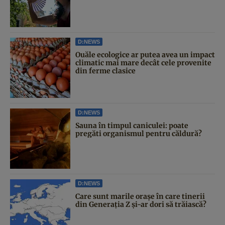
D:NEWS
Ouăle ecologice ar putea avea un impact
climatic mai mare decât cele provenite
din ferme clasice
D:NEWS
Sauna în timpul caniculei: poate
pregăti organismul pentru căldură?
D:NEWS
Care sunt marile orașe în care tinerii
din Generația Z și-ar dori să trăiască?