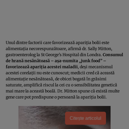
Unul dintre factorii care favorizează apariţia bolii este
alimentaţia necorespunzătoare, afirmă dr. Sally Mitton,
gastroenterolog la St George’s Hospital din Londra.
Consumul
de hrană nesănătoasă – aşa-numita „junk food” –
favorizează apariţia acestei maladii
, deşi mecanismul
acestei corelaţii nu este cunoscut; medicii cred că această
alimentaţie nesănătoasă, de obicei bogată în grăsimi
saturate, amplifică riscul la cei cu o sensibilitatea genetică
mai mare la această boală. Dr. Mitton spune că există multe
gene care pot predispune o persoană la apariţia bolii.
Citește articolul