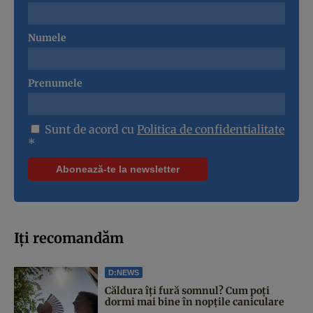
Numele
Prenumele
Sunt de acord cu
Politica de confidentialitate
*
Iți recomandăm
D:NEWS
Căldura îți fură somnul? Cum poți
dormi mai bine în nopțile caniculare