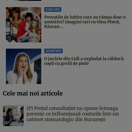
CIAO.RO
Poveştile de iubire care au rămas doar o
amintire! Imagini tari cu Gina Pistol,
Răzvan...
GO4IT.RO
O jucărie din Lidl a explodat la căldură:
copil cu grefă de piele
Cele mai noi articole
(P) Prețul consultației nu spune întreaga
poveste: ce influențează costurile într-un
cabinet stomatologic din București