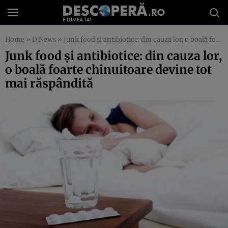
Home
»
D:News
»
Junk food şi antibiotice: din cauza lor, o boală foarte chinuitoare devine tot mai răspândită
Junk food şi antibiotice: din cauza lor,
o boală foarte chinuitoare devine tot
mai răspândită