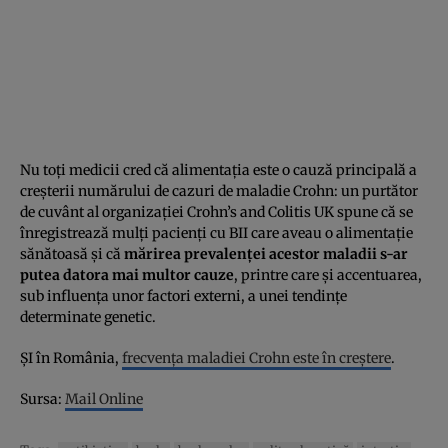
Nu toţi medicii cred că alimentaţia este o cauză principală a
creşterii numărului de cazuri de maladie Crohn: un purtător
de cuvânt al organizaţiei Crohn’s and Colitis UK spune că se
înregistrează mulţi pacienţi cu BII care aveau o alimentaţie
sănătoasă şi că
mărirea prevalenţei acestor maladii s-ar
putea datora mai multor cauze
, printre care şi accentuarea,
sub influenţa unor factori externi, a unei tendinţe
determinate genetic.
ŞI în România,
frecvenţa maladiei Crohn este în creştere
.
Sursa:
Mail Online