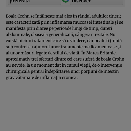
preferată
Discover
Boala Crohn se întâlneşte mai ales în rândul adulţilor tineri;
este caracterizată prin inflamarea mucoasei intestinale şi se
manifestă prin diaree pe perioade lungi de timp, dureri
abdominale, oboseală generalizată, sângerări rectale. Nu
există niciun tratament care să o vindece, dar poate fi ţinută
sub control cu ajutorul unor tratamente medicamentoase şi
al unor măsuri legate de stilul de viaţă. În Marea Britanie,
aproximativ trei sferturi dintre cei care suferă de boala Crohn
au nevoie, la un moment dat în cursul vieţii, de o intervenţie
chirurgicală pentru îndepărtarea unor porţiuni de intestin
grav vătămate de inflamaţia cronică.