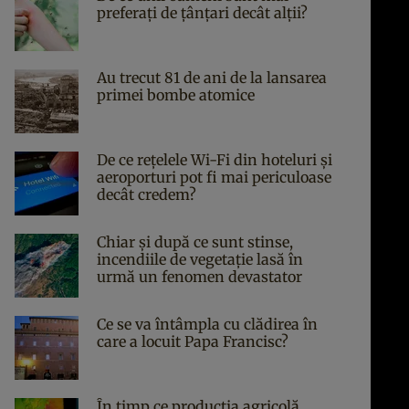
preferați de țânțari decât alții?
Au trecut 81 de ani de la lansarea
primei bombe atomice
De ce rețelele Wi-Fi din hoteluri și
aeroporturi pot fi mai periculoase
decât credem?
Chiar și după ce sunt stinse,
incendiile de vegetație lasă în
urmă un fenomen devastator
Ce se va întâmpla cu clădirea în
care a locuit Papa Francisc?
În timp ce producția agricolă