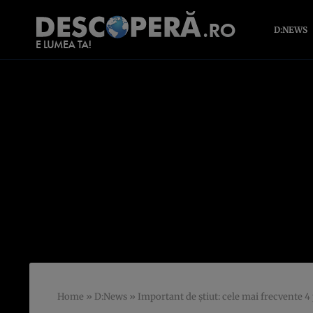
D:NEWS
Home
»
D:News
»
Important de ştiut: cele mai frecvente 4 p