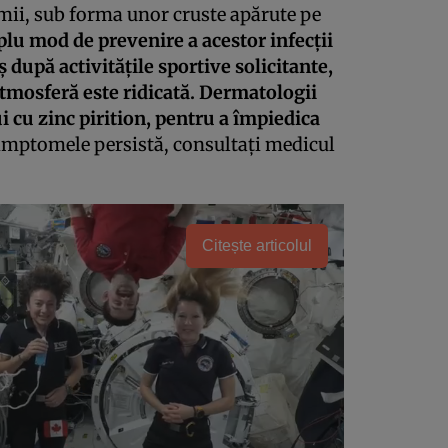
lumii, sub forma unor cruste apărute pe
lu mod de prevenire a acestor infecţii
ş după activităţile sportive solicitante,
tmosferă este ridicată. Dermatologii
 cu zinc pirition, pentru a împiedica
mptomele persistă, consultaţi medicul
Citește articolul