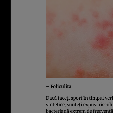
– Foliculita
Dacă faceţi sport în timpul veri
sintetice, sunteţi expuşi risculu
bacteriană extrem de frecventă