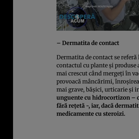
– Dermatita de contact
Dermatita de contact se referă 
contactul cu plante şi produse 
mai crescut când mergeţi în va
provoacă mâncărimi, înroşirea şi
mai grave, băşici, urticarie şi i
unguente cu hidrocortizon – c
fără reţetă -, iar, dacă dermat
medicamente cu steroizi.