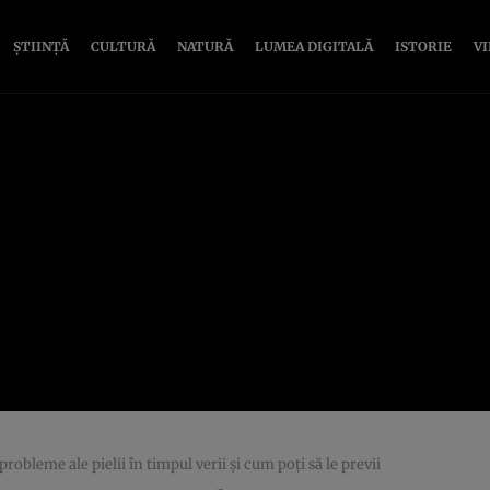
ȘTIINȚĂ
CULTURĂ
NATURĂ
LUMEA DIGITALĂ
ISTORIE
V
robleme ale pielii în timpul verii şi cum poţi să le previi