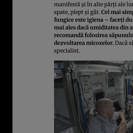
manifestă şi în alte părţi ale 
spate, piept şi gât.
Cel mai simp
fungice este igiena – faceţi du
mai ales dacă umiditatea din a
recomandă folosirea săpunului
dezvoltarea micozelor.
Dacă si
specialist.