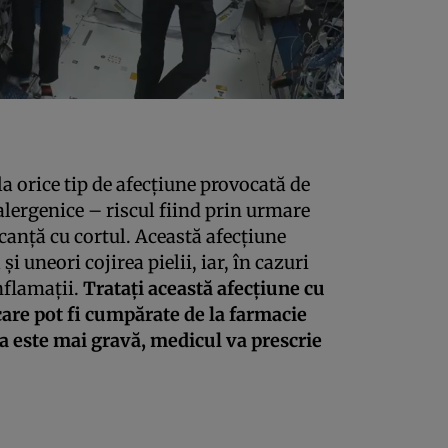
la orice tip de afecţiune provocată de
alergenice – riscul fiind prin urmare
canţă cu cortul. Această afecţiune
 uneori cojirea pielii, iar, în cazuri
nflamaţii.
Trataţi această afecţiune cu
are pot fi cumpărate de la farmacie
ita este mai gravă, medicul va prescrie