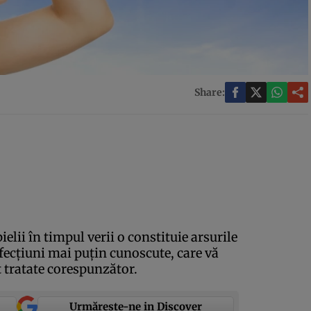
Share:
elii în timpul verii o constituie arsurile
afecţiuni mai puţin cunoscute, care vă
t tratate corespunzător.
Urmărește-ne in Discover