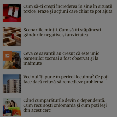
Cum să-ți crești încrederea în sine în situații
toxice. Fraze și acțiuni care chiar te pot ajuta
Scenariile minții. Cum să îți stăpânești
gândurile negative și anxietatea
Ceva ce savanții au crezut că este unic
oamenilor tocmai a fost observat și la
maimuțe
Vecinul îți pune în pericol locuința? Ce poți
face dacă refuză să remedieze problema
Când cumpărăturile devin o dependență.
Cum recunoști oniomania și cum poți ieși
din acest cerc