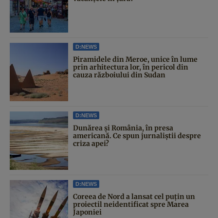
D:NEWS
Piramidele din Meroe, unice în lume
prin arhitectura lor, în pericol din
cauza războiului din Sudan
D:NEWS
Dunărea și România, în presa
americană. Ce spun jurnaliștii despre
criza apei?
D:NEWS
Coreea de Nord a lansat cel puțin un
proiectil neidentificat spre Marea
Japoniei