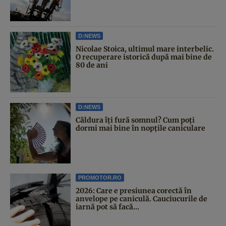
D:NEWS
Nicolae Stoica, ultimul mare interbelic.
O recuperare istorică după mai bine de
80 de ani
D:NEWS
Căldura îți fură somnul? Cum poți
dormi mai bine în nopțile caniculare
PROMOTOR.RO
2026: Care e presiunea corectă în
anvelope pe caniculă. Cauciucurile de
iarnă pot să facă...