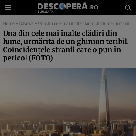
Home
»
D:News
»
Una din cele mai înalte clădiri din lume, urmărită de un ghinion teribil. Coincidenţele stranii care o pun în pericol (FOTO)
Una din cele mai înalte clădiri din
lume, urmărită de un ghinion teribil.
Coincidenţele stranii care o pun în
pericol (FOTO)