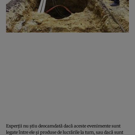
Experţii nu ştiu deocamdată dacă aceste evenimente sunt
legate între ele şi produse de lucrările la turn, sau dacă sunt