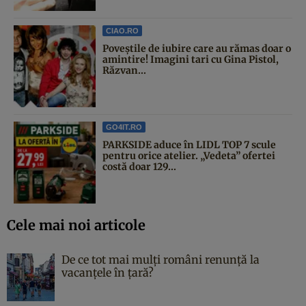
CIAO.RO
Poveştile de iubire care au rămas doar o
amintire! Imagini tari cu Gina Pistol,
Răzvan...
GO4IT.RO
PARKSIDE aduce în LIDL TOP 7 scule
pentru orice atelier. „Vedeta” ofertei
costă doar 129...
Cele mai noi articole
De ce tot mai mulți români renunță la
vacanțele în țară?