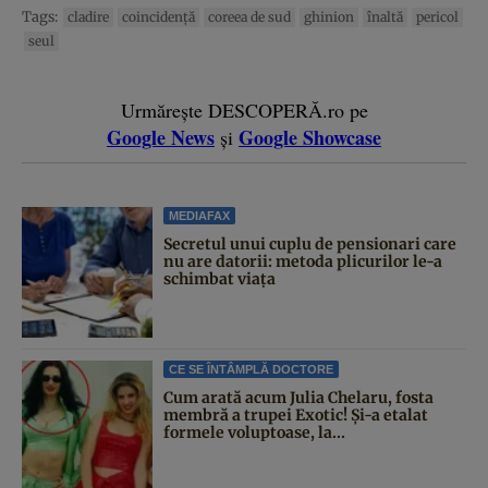
Tags:
cladire
coincidenţă
coreea de sud
ghinion
înaltă
pericol
seul
Urmărește DESCOPERĂ.ro pe
Google News
Google Showcase
și
MEDIAFAX
Secretul unui cuplu de pensionari care
nu are datorii: metoda plicurilor le-a
schimbat viața
CE SE ÎNTÂMPLĂ DOCTORE
Cum arată acum Julia Chelaru, fosta
membră a trupei Exotic! Și-a etalat
formele voluptoase, la...