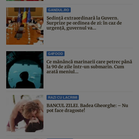
GANDUL.RO
Şedinţă extraordinară la Guvern.
Surprize pe ordinea de zi: în caz de
urgență, guvernul va...
G4FOOD
Ce mănâncă marinarii care petrec până
la 90 de zile într-un submarin. Cum
arată meniul...
RAZI CU LACRIMI
BANCUL ZILEI. Badea Gheorghe: – Nu
pot face dragoste!