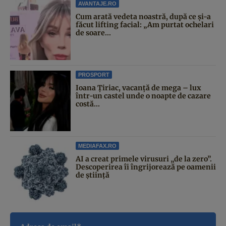
AVANTAJE.RO
Cum arată vedeta noastră, după ce și-a
făcut lifting facial: „Am purtat ochelari
de soare...
PROSPORT
Ioana Țiriac, vacanță de mega – lux
într-un castel unde o noapte de cazare
costă...
MEDIAFAX.RO
AI a creat primele virusuri „de la zero”.
Descoperirea îi îngrijorează pe oamenii
de știință