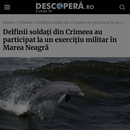
Home
»
D:News
»
Delfinii soldaţi din Crimeea au participat la un exerciţiu militar în Marea Neagră
Delfinii soldaţi din Crimeea au
participat la un exerciţiu militar în
Marea Neagră