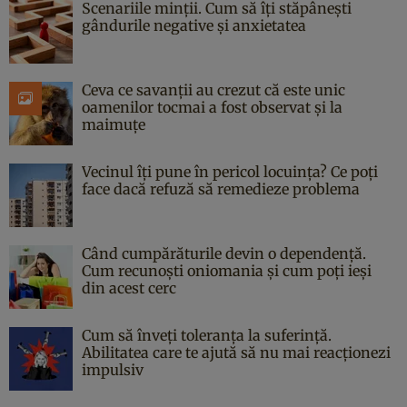
Scenariile minții. Cum să îți stăpânești
gândurile negative și anxietatea
Ceva ce savanții au crezut că este unic
oamenilor tocmai a fost observat și la
maimuțe
Vecinul îți pune în pericol locuința? Ce poți
face dacă refuză să remedieze problema
Când cumpărăturile devin o dependență.
Cum recunoști oniomania și cum poți ieși
din acest cerc
Cum să înveți toleranța la suferință.
Abilitatea care te ajută să nu mai reacționezi
impulsiv