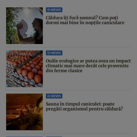
D:NEWS
Căldura îți fură somnul? Cum poți
dormi mai bine în nopțile caniculare
D:NEWS
Ouăle ecologice ar putea avea un impact
climatic mai mare decât cele provenite
din ferme clasice
D:NEWS
Sauna în timpul caniculei: poate
pregăti organismul pentru căldură?