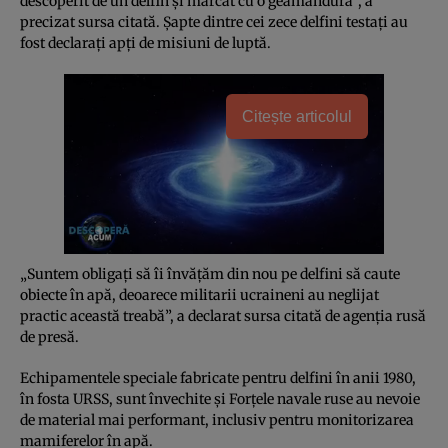
descoperit de un delfin şi marcat cu o geamandură”, a
precizat sursa citată. Şapte dintre cei zece delfini testaţi au
fost declaraţi apţi de misiuni de luptă.
Citește articolul
„Suntem obligaţi să îi învăţăm din nou pe delfini să caute
obiecte în apă, deoarece militarii ucraineni au neglijat
practic această treabă”, a declarat sursa citată de agenţia rusă
de presă.
Echipamentele speciale fabricate pentru delfini în anii 1980,
în fosta URSS, sunt învechite şi Forţele navale ruse au nevoie
de material mai performant, inclusiv pentru monitorizarea
mamiferelor în apă.