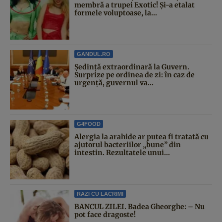
membră a trupei Exotic! Și-a etalat
formele voluptoase, la...
GANDUL.RO
Şedinţă extraordinară la Guvern.
Surprize pe ordinea de zi: în caz de
urgență, guvernul va...
G4FOOD
Alergia la arahide ar putea fi tratată cu
ajutorul bacteriilor „bune” din
intestin. Rezultatele unui...
RAZI CU LACRIMI
BANCUL ZILEI. Badea Gheorghe: – Nu
pot face dragoste!