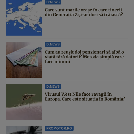
D:NEWS
Care sunt marile orașe în care tinerii
din Generația Z și-ar dori să trăiască?
D:NEWS
Cum au reușit doi pensionari să aibă o
viață fără datorii? Metoda simplă care
face minuni
D:NEWS
Virusul West Nile face ravagii în
Europa. Care este situația în România?
PROMOTOR.RO