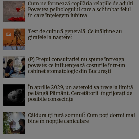
Cum ne formează copilăria relațiile de adulți.
Povestea psihologului care a schimbat felul
în care înțelegem iubirea
Test de cultură generală. Ce înălțime au
girafele la naștere?
(P) Prețul consultației nu spune întreaga
poveste: ce influențează costurile într-un
cabinet stomatologic din București
În aprilie 2029, un asteroid va trece la limită
pe lângă Pământ. Cercetătorii, îngrijorați de
posibile consecințe
Căldura îți fură somnul? Cum poți dormi mai
bine în nopțile caniculare