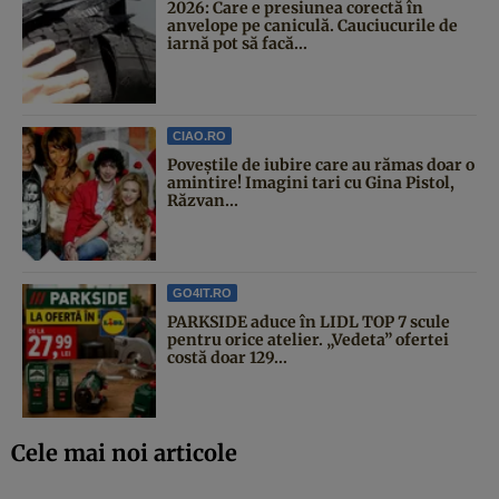
2026: Care e presiunea corectă în
anvelope pe caniculă. Cauciucurile de
iarnă pot să facă...
CIAO.RO
Poveştile de iubire care au rămas doar o
amintire! Imagini tari cu Gina Pistol,
Răzvan...
GO4IT.RO
PARKSIDE aduce în LIDL TOP 7 scule
pentru orice atelier. „Vedeta” ofertei
costă doar 129...
Cele mai noi articole