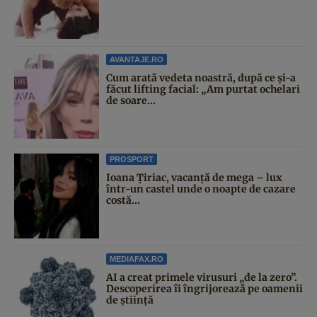
AVANTAJE.RO
Cum arată vedeta noastră, după ce și-a
făcut lifting facial: „Am purtat ochelari
de soare...
PROSPORT
Ioana Țiriac, vacanță de mega – lux
într-un castel unde o noapte de cazare
costă...
MEDIAFAX.RO
AI a creat primele virusuri „de la zero”.
Descoperirea îi îngrijorează pe oamenii
de știință