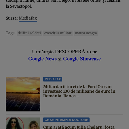
soldaţi în lume, unul la San Diego, în Statele Unite, şi celălalt
la Sevastopol.
Sursa:
Mediafax
Tags:
delfini soldaţi
exerciţiu militar
marea neagra
Urmărește DESCOPERĂ.ro pe
Google News
Google Showcase
și
MEDIAFAX
Miliardarii turci de la Ford Otosan
investesc 100 de milioane de euro în
România. Banca...
CE SE ÎNTÂMPLĂ DOCTORE
Cum arată acum Julia Chelaru, fosta