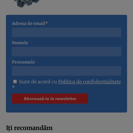
Adresa de email*
Numele
Prenumele
Sunt de acord cu
Politica de confidentialitate
*
Iți recomandăm