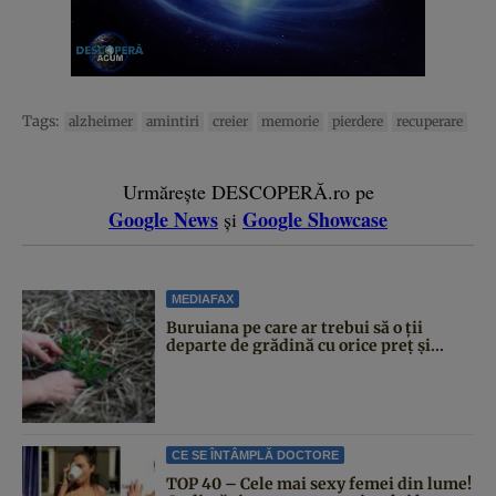
Tags:
alzheimer
amintiri
creier
memorie
pierdere
recuperare
Urmărește DESCOPERĂ.ro pe
Google News
Google Showcase
și
MEDIAFAX
Buruiana pe care ar trebui să o ții
departe de grădină cu orice preț și...
CE SE ÎNTÂMPLĂ DOCTORE
TOP 40 – Cele mai sexy femei din lume!