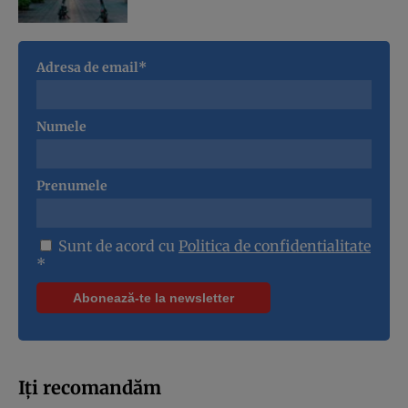
Adresa de email*
Numele
Prenumele
Sunt de acord cu
Politica de confidentialitate
*
Iți recomandăm