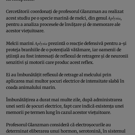
Cercetătorii coordonaţi de profesorul Glanzman au realizat
Aplysia
acest studiu pe o specie marină de melci, din genul
,
pentru a analiza procesele de învăţare şi de memorare ale
acestor vieţuitoare.
Aplysia
Melcii marini
prezintă o reacţie defensivă pentru a-şi
proteja branhiile de o potenţială vătămare, iar oamenii de
ştiinţă au fost interesaţi de reflexul de retragere şi de neuronii
senzitivi şi motorii care produc acest reflex.
Ei au îmbunătăţit reflexul de retrage al melcului prin
aplicarea mai multor şocuri electrice de intensitate slabă în
coada animalului marin.
Îmbunătăţirea a durat mai multe zile, după administrarea
unei serii de şocuri electrice, fapt care indică existenţa unei
memorii pe termen lung în cazul acestor vieţuitoare.
Profesorul Glanzman consideră că electroşocurile au
determinat eliberarea unui hormon, serotonină, în sistemul