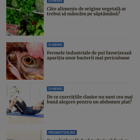
D:NEWS
Câte alimente de origine vegetală ar
trebui să mâncăm pe săptămână?
D:NEWS
Fermele industriale de pui favorizează
apariția unor bacterii mai periculoase
D:NEWS
De ce cxercițiile clasice nu sunt cea mai
bună alegere pentru un abdomen plat?
PROMOTOR.RO