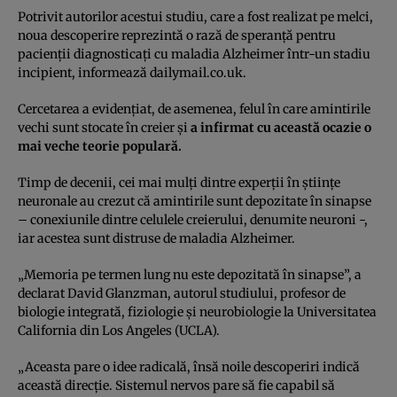
Potrivit autorilor acestui studiu, care a fost realizat pe melci,
noua descoperire reprezintă o rază de speranţă pentru
pacienţii diagnosticaţi cu maladia Alzheimer într-un stadiu
incipient, informează dailymail.co.uk.
Cercetarea a evidenţiat, de asemenea, felul în care amintirile
vechi sunt stocate în creier şi
a infirmat cu această ocazie o
mai veche teorie populară.
Timp de decenii, cei mai mulţi dintre experţii în ştiinţe
neuronale au crezut că amintirile sunt depozitate în sinapse
– conexiunile dintre celulele creierului, denumite neuroni -,
iar acestea sunt distruse de maladia Alzheimer.
„Memoria pe termen lung nu este depozitată în sinapse”, a
declarat David Glanzman, autorul studiului, profesor de
biologie integrată, fiziologie şi neurobiologie la Universitatea
California din Los Angeles (UCLA).
„Aceasta pare o idee radicală, însă noile descoperiri indică
această direcţie. Sistemul nervos pare să fie capabil să