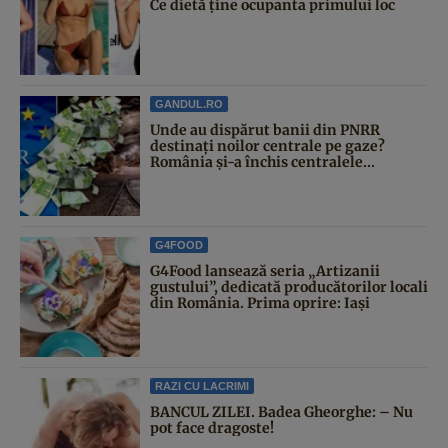
Ce dietă ține ocupanta primului loc
GANDUL.RO
Unde au dispărut banii din PNRR
destinați noilor centrale pe gaze?
România și-a închis centralele...
G4FOOD
G4Food lansează seria „Artizanii
gustului”, dedicată producătorilor locali
din România. Prima oprire: Iași
RAZI CU LACRIMI
BANCUL ZILEI. Badea Gheorghe: – Nu
pot face dragoste!