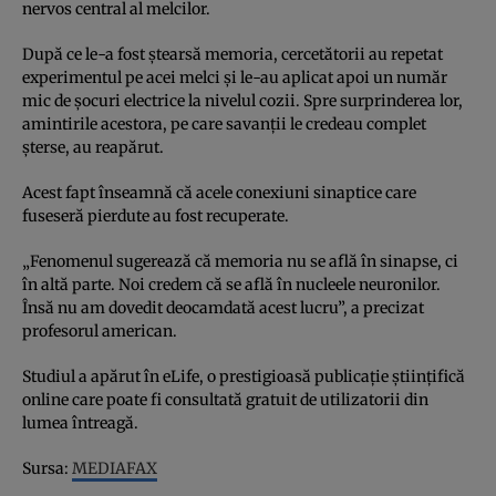
nervos central al melcilor.
După ce le-a fost ştearsă memoria, cercetătorii au repetat
experimentul pe acei melci şi le-au aplicat apoi un număr
mic de şocuri electrice la nivelul cozii. Spre surprinderea lor,
amintirile acestora, pe care savanţii le credeau complet
şterse, au reapărut.
Acest fapt înseamnă că acele conexiuni sinaptice care
fuseseră pierdute au fost recuperate.
„Fenomenul sugerează că memoria nu se află în sinapse, ci
în altă parte. Noi credem că se află în nucleele neuronilor.
Însă nu am dovedit deocamdată acest lucru”, a precizat
profesorul american.
Studiul a apărut în eLife, o prestigioasă publicaţie ştiinţifică
online care poate fi consultată gratuit de utilizatorii din
lumea întreagă.
Sursa:
MEDIAFAX