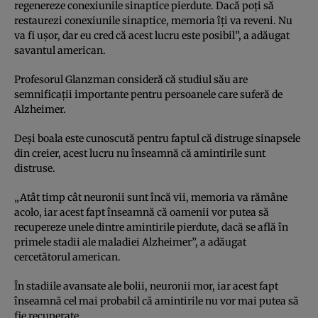
regenereze conexiunile sinaptice pierdute. Dacă poţi să
restaurezi conexiunile sinaptice, memoria îţi va reveni. Nu
va fi uşor, dar eu cred că acest lucru este posibil”, a adăugat
savantul american.
Profesorul Glanzman consideră că studiul său are
semnificaţii importante pentru persoanele care suferă de
Alzheimer.
Deşi boala este cunoscută pentru faptul că distruge sinapsele
din creier, acest lucru nu înseamnă că amintirile sunt
distruse.
„Atât timp cât neuronii sunt încă vii, memoria va rămâne
acolo, iar acest fapt înseamnă că oamenii vor putea să
recupereze unele dintre amintirile pierdute, dacă se află în
primele stadii ale maladiei Alzheimer”, a adăugat
cercetătorul american.
În stadiile avansate ale bolii, neuronii mor, iar acest fapt
înseamnă cel mai probabil că amintirile nu vor mai putea să
fie recuperate.