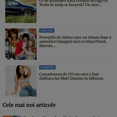
Ce se întâmplă dacă trebuie să fugi cu
Tesla în timp ce încarcă? Un atac...
CIAO.RO
Poveştile de iubire care au rămas doar o
amintire! Imagini tari cu Gina Pistol,
Răzvan...
GO4IT.RO
Cascadoarea de 137 cm care a fost
dublura lui Matt Damon în Odiseea
Cele mai noi articole