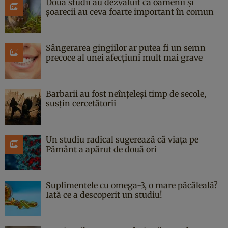
Două studii au dezvăluit că oamenii și
șoarecii au ceva foarte important în comun
Sângerarea gingiilor ar putea fi un semn
precoce al unei afecțiuni mult mai grave
Barbarii au fost neînțeleși timp de secole,
susțin cercetătorii
Un studiu radical sugerează că viața pe
Pământ a apărut de două ori
Suplimentele cu omega-3, o mare păcăleală?
Iată ce a descoperit un studiu!