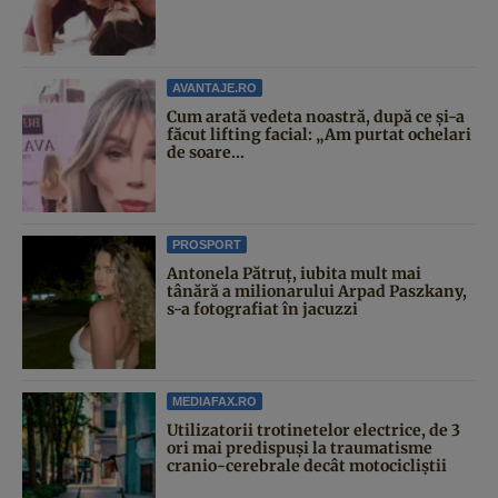
AVANTAJE.RO
Cum arată vedeta noastră, după ce și-a
făcut lifting facial: „Am purtat ochelari
de soare...
PROSPORT
Antonela Pătruț, iubita mult mai
tânără a milionarului Arpad Paszkany,
s-a fotografiat în jacuzzi
MEDIAFAX.RO
Utilizatorii trotinetelor electrice, de 3
ori mai predispuși la traumatisme
cranio-cerebrale decât motocicliștii