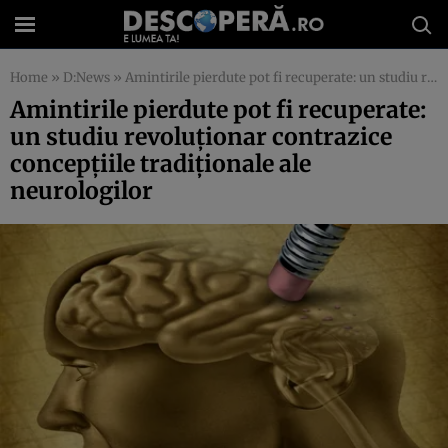
Home
»
D:News
»
Amintirile pierdute pot fi recuperate: un studiu revoluţionar contrazice concepţiile tradiţionale ale neurologilor
Amintirile pierdute pot fi recuperate:
un studiu revoluţionar contrazice
concepţiile tradiţionale ale
neurologilor