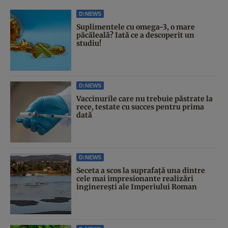
D:NEWS
Suplimentele cu omega-3, o mare
păcăleală? Iată ce a descoperit un
studiu!
D:NEWS
Vaccinurile care nu trebuie păstrate la
rece, testate cu succes pentru prima
dată
D:NEWS
Seceta a scos la suprafață una dintre
cele mai impresionante realizări
inginerești ale Imperiului Roman