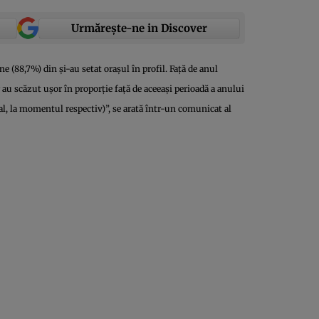
Urmărește-ne in Discover
ne (88,7%) din şi-au setat oraşul în profil. Faţă de anul
 au scăzut uşor în proporţie faţă de aceeaşi perioadă a anului
al, la momentul respectiv)”, se arată într-un comunicat al