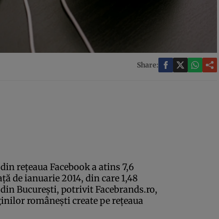
Share:
in reţeaua Facebook a atins 7,6
ţă de ianuarie 2014, din care 1,48
 din Bucureşti, potrivit Facebrands.ro,
ginilor româneşti create pe reţeaua