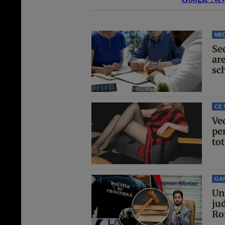
MED
Se
are
sc
CE 
Ve
pen
tot
GA
Un 
jud
Ro