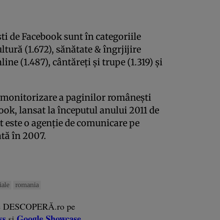
i de Facebook sunt în categoriile
ultură (1.672), sănătate & îngrjijire
ne (1.487), cântăreţi şi trupe (1.319) şi
e monitorizare a paginilor româneşti
ook, lansat la începutul anului 2011 de
t este o agenţie de comunicare pe
ată în 2007.
iale
romania
e DESCOPERĂ.ro pe
ws
Google Showcase
și