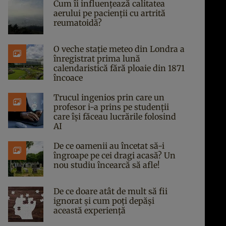
Cum îi influențează calitatea
aerului pe pacienții cu artrită
reumatoidă?
O veche stație meteo din Londra a
înregistrat prima lună
calendaristică fără ploaie din 1871
încoace
Trucul ingenios prin care un
profesor i-a prins pe studenții
care își făceau lucrările folosind
AI
De ce oamenii au încetat să-i
îngroape pe cei dragi acasă? Un
nou studiu încearcă să afle!
De ce doare atât de mult să fii
ignorat și cum poți depăși
această experiență