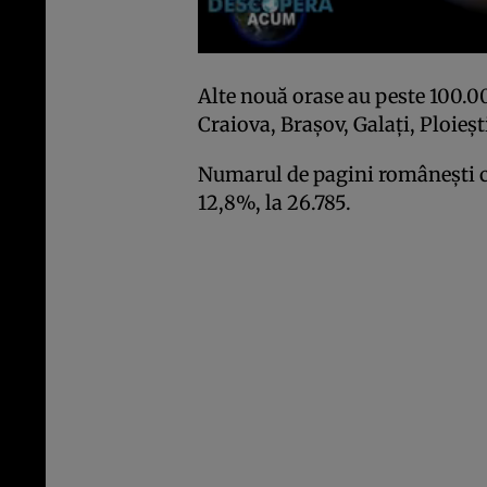
Alte nouă orase au peste 100.00
Craiova, Braşov, Galaţi, Ploieşt
Numarul de pagini româneşti cr
12,8%, la 26.785.