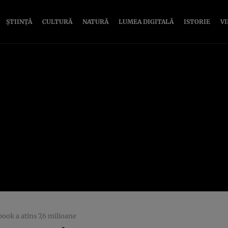
ȘTIINȚĂ
CULTURĂ
NATURĂ
LUMEA DIGITALĂ
ISTORIE
V
ook a atins 7,6 milioane