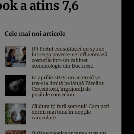
k a atins 7,6
Cele mai noi articole
(P) Prețul consultației nu spune
întreaga poveste: ce influențează
costurile într-un cabinet
stomatologic din București
În aprilie 2029, un asteroid va
trece la limită pe lângă Pământ.
Cercetătorii, îngrijorați de
posibile consecințe
Căldura îți fură somnul? Cum poți
dormi mai bine în nopțile
caniculare
Ouăle ecologice ar putea avea un