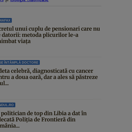
IAFAX
cretul unui cuplu de pensionari care nu
 datorii: metoda plicurilor le-a
himbat viața
SE ÎNTÂMPLĂ DOCTORE
deta celebră, diagnosticată cu cancer
tru a doua oară, dar a ales să păstreze
ul...
NDUL.RO
politician de top din Libia a dat în
ecată Poliția de Frontieră din
mânia...