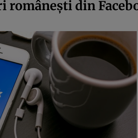
i româneşti din Faceboo