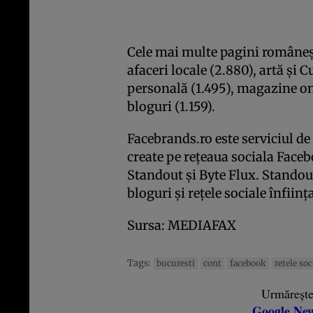
Cele mai multe pagini româneşt
afaceri locale (2.880), artă şi C
personală (1.495), magazine onli
bloguri (1.159).
Facebrands.ro este serviciul d
create pe reţeaua sociala Faceb
Standout şi Byte Flux. Standou
bloguri şi reţele sociale înfiinţ
Sursa: MEDIAFAX
Tags:
bucuresti
cont
facebook
retele soc
Urmăreșt
Google Ne