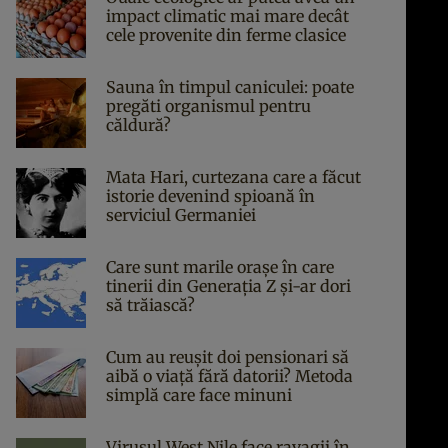
impact climatic mai mare decât
cele provenite din ferme clasice
Sauna în timpul caniculei: poate
pregăti organismul pentru
căldură?
Mata Hari, curtezana care a făcut
istorie devenind spioană în
serviciul Germaniei
Care sunt marile orașe în care
tinerii din Generația Z și-ar dori
să trăiască?
Cum au reușit doi pensionari să
aibă o viață fără datorii? Metoda
simplă care face minuni
Virusul West Nile face ravagii în