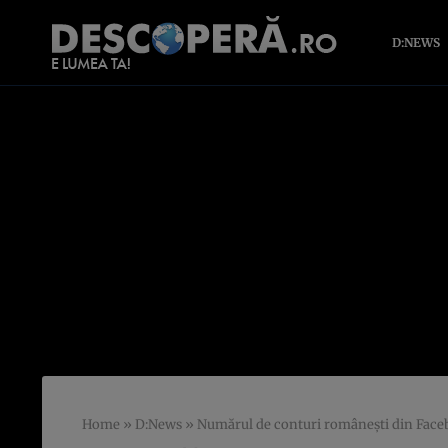
D:NEWS
Home
»
D:News
»
Numărul de conturi româneşti din Faceb