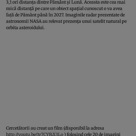
3,1 ori distanţa dintre Pământ şi Lună. Aceasta este cea mai
mică distanţă pe care un obiect spaţial cunoscut o va avea
faţă de Pământ până în 2027. Imaginile radar prezentate de
astronomii NASA au relevat prezenţa unui satelit natural pe
orbita asteroidului.
Cercetătorii au creat un film (disponibil la adresa
http://youtu.be/1y7CYf4X3Lo
) folosind cele 20 de imagini