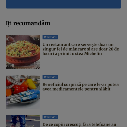
Iți recomandăm
D:NEWS
Un restaurant care servește doar un
singur fel de mâncare și are doar 20 de
locuri a primit o stea Michelin
D:NEWS
Beneficiul surpriză pe care le-ar putea
avea medicamentele pentru slăbit
D:NEWS
De ce copiii crescuți fără telefoane au