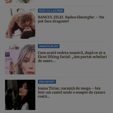
RAZI CU LACRIMI
BANCUL ZILEI. Badea Gheorghe: – Nu
pot face dragoste!
AVANTAJE.RO
Cum arată vedeta noastră, după ce și-a
făcut lifting facial: „Am purtat ochelari
de soare...
PROSPORT
Ioana Țiriac, vacanță de mega – lux
într-un castel unde o noapte de cazare
costă...