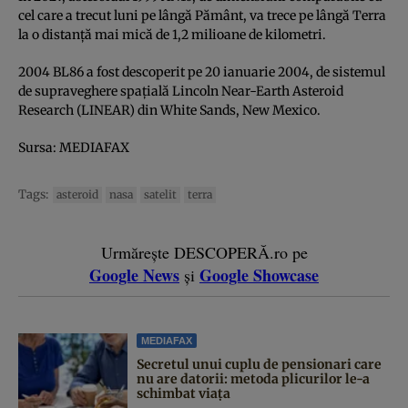
cel care a trecut luni pe lângă Pământ, va trece pe lângă Terra
la o distanţă mai mică de 1,2 milioane de kilometri.
2004 BL86 a fost descoperit pe 20 ianuarie 2004, de sistemul
de supraveghere spaţială Lincoln Near-Earth Asteroid
Research (LINEAR) din White Sands, New Mexico.
Sursa: MEDIAFAX
Tags:
asteroid
nasa
satelit
terra
Urmărește DESCOPERĂ.ro pe
Google News
Google Showcase
și
MEDIAFAX
Secretul unui cuplu de pensionari care
nu are datorii: metoda plicurilor le-a
schimbat viața