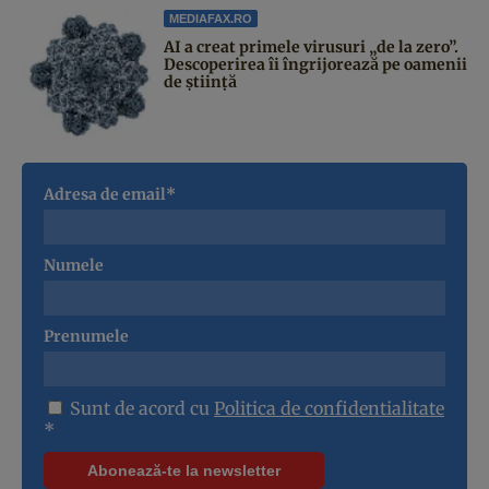
MEDIAFAX.RO
AI a creat primele virusuri „de la zero”.
Descoperirea îi îngrijorează pe oamenii
de știință
Adresa de email*
Numele
Prenumele
Sunt de acord cu
Politica de confidentialitate
*