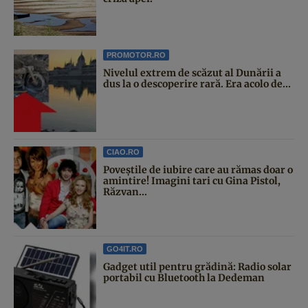
PROMOTOR.RO
Nivelul extrem de scăzut al Dunării a
dus la o descoperire rară. Era acolo de...
CIAO.RO
Poveştile de iubire care au rămas doar o
amintire! Imagini tari cu Gina Pistol,
Răzvan...
GO4IT.RO
Gadget util pentru grădină: Radio solar
portabil cu Bluetooth la Dedeman