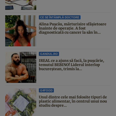
CE SE ÎNTÂMPLĂ DOCTORE
Alina Pușcău, mărturisire sfâșietoare
înainte de operație. A fost
diagnosticată cu cancer la sân în...
GANDUL.RO
IREAL ce a ajuns să facă, la pușcărie,
temutul BEBINO! Liderul interlop
bucureștean, trimis la...
G4FOOD
Unul dintre cele mai folosite tipuri de
plastic alimentar, în centrul unui nou
studiu despre...