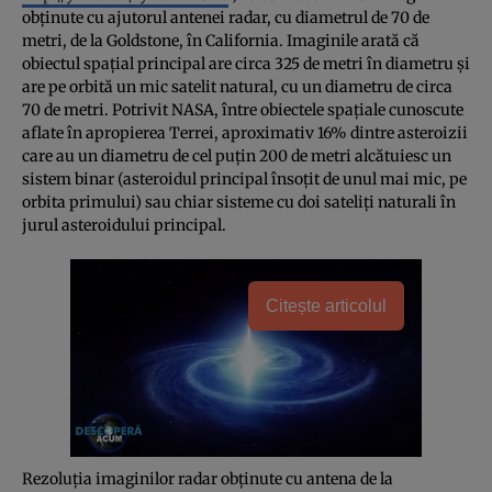
obţinute cu ajutorul antenei radar, cu diametrul de 70 de
metri, de la Goldstone, în California. Imaginile arată că
obiectul spaţial principal are circa 325 de metri în diametru şi
are pe orbită un mic satelit natural, cu un diametru de circa
70 de metri. Potrivit NASA, între obiectele spaţiale cunoscute
aflate în apropierea Terrei, aproximativ 16% dintre asteroizii
care au un diametru de cel puţin 200 de metri alcătuiesc un
sistem binar (asteroidul principal însoţit de unul mai mic, pe
orbita primului) sau chiar sisteme cu doi sateliţi naturali în
jurul asteroidului principal.
Citește articolul
Rezoluţia imaginilor radar obţinute cu antena de la