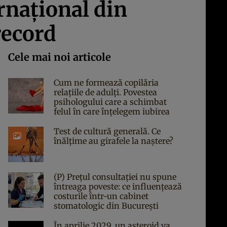
rnaţional din
record
Cele mai noi articole
Cum ne formează copilăria
relațiile de adulți. Povestea
psihologului care a schimbat
felul în care înțelegem iubirea
Test de cultură generală. Ce
înălțime au girafele la naștere?
(P) Prețul consultației nu spune
întreaga poveste: ce influențează
costurile într-un cabinet
stomatologic din București
În aprilie 2029, un asteroid va