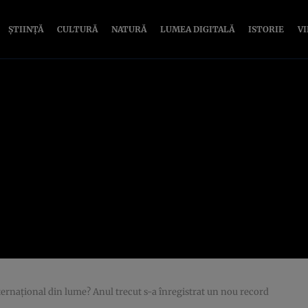
ȘTIINȚĂ
CULTURĂ
NATURĂ
LUMEA DIGITALĂ
ISTORIE
V
ternaţional din lume? Anul trecut s-a înregistrat un nou record