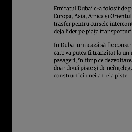
Emiratul Dubai s-a folosit de po
Europa, Asia, Africa şi Orientu
trasfer pentru cursele intercon
deja lider pe piaţa transportur
În Dubai urmează să fie constr
care va putea fi tranzitat la 
pasageri, în timp ce dezvoltare
doar două piste şi de neînţelege
construcţiei unei a treia piste.