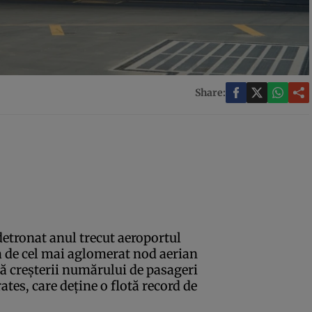
Share:
detronat anul trecut aeroportul
 de cel mai aglomerat nod aerian
tă creşterii numărului de pasageri
es, care deţine o flotă record de