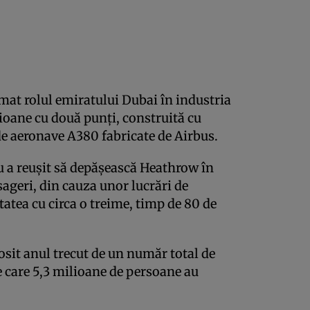
at rolul emiratului Dubai în industria
avioane cu două punţi, construită cu
e aeronave A380 fabricate de Airbus.
u a reuşit să depăşească Heathrow în
ageri, din cauza unor lucrări de
tatea cu circa o treime, timp de 80 de
osit anul trecut de un număr total de
e care 5,3 milioane de persoane au