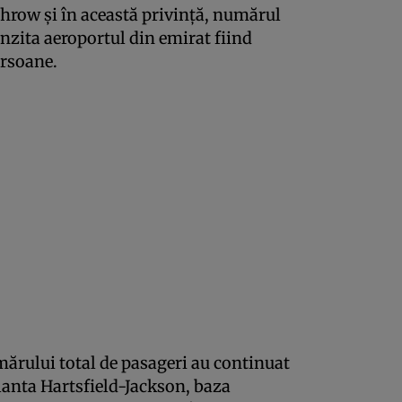
hrow şi în această privinţă, numărul
anzita aeroportul din emirat fiind
ersoane.
mărului total de pasageri au continuat
tlanta Hartsfield-Jackson, baza