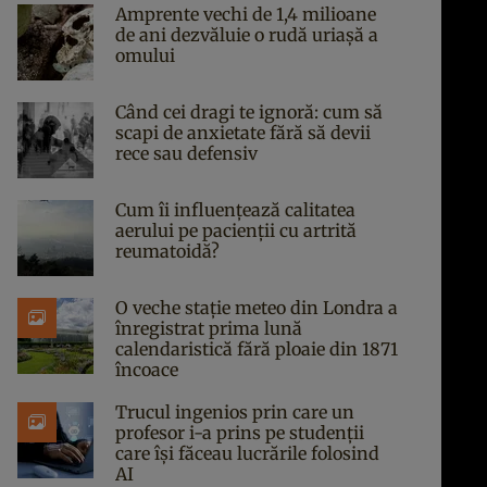
Amprente vechi de 1,4 milioane
de ani dezvăluie o rudă uriașă a
omului
Când cei dragi te ignoră: cum să
scapi de anxietate fără să devii
rece sau defensiv
Cum îi influențează calitatea
aerului pe pacienții cu artrită
reumatoidă?
O veche stație meteo din Londra a
înregistrat prima lună
calendaristică fără ploaie din 1871
încoace
Trucul ingenios prin care un
profesor i-a prins pe studenții
care își făceau lucrările folosind
AI