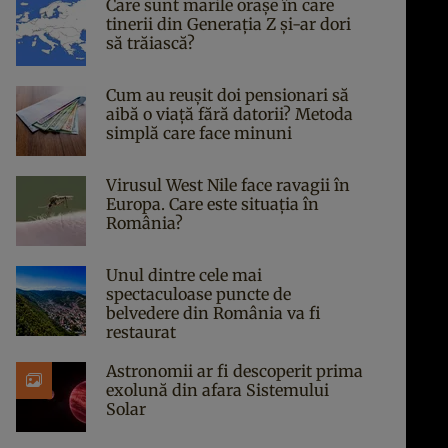
Care sunt marile orașe în care
tinerii din Generația Z și-ar dori
să trăiască?
Cum au reușit doi pensionari să
aibă o viață fără datorii? Metoda
simplă care face minuni
Virusul West Nile face ravagii în
Europa. Care este situația în
România?
Unul dintre cele mai
spectaculoase puncte de
belvedere din România va fi
restaurat
Astronomii ar fi descoperit prima
exolună din afara Sistemului
Solar