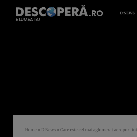
D:NEWS
Home
»
D:News
»
Care este cel mai aglomerat aeroport in