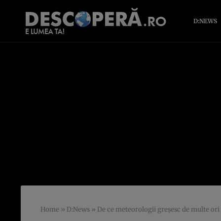
D:NEWS
Home
»
D:News
»
De ce meteorologii greşesc de multe or