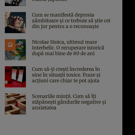
Cum se manifestă depresia
zâmbitoare și ce trebuie să știe cei
din jur pentru a o recunoaște
Nicolae Stoica, ultimul mare
interbelic. O recuperare istorică
după mai bine de 80 de ani
Cum să-ți crești încrederea în
sine în situații toxice. Fraze și
acțiuni care chiar te pot ajuta
Scenariile minții. Cum să îți
stăpânești gândurile negative și
anxietatea