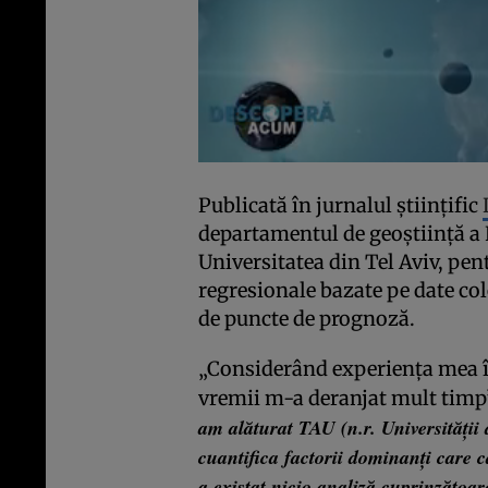
Publicată în jurnalul ştiinţific
departamentul de geoştiinţă a F
Universitatea din Tel Aviv, pent
regresionale bazate pe date cole
de puncte de prognoză.
„Considerând experienţa mea în
vremii m-a deranjat mult timp”
am alăturat TAU (n.r. Universităţii
cuantifica factorii dominanţi care
a existat nicio analiză cuprinzătoar