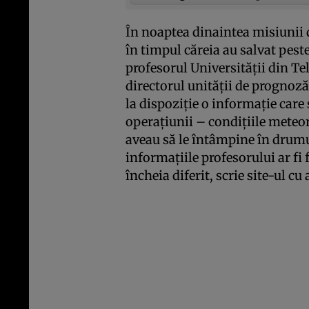
În noaptea dinaintea misiunii d
în timpul căreia au salvat pest
profesorul Universităţii din Te
directorul unităţii de prognoză 
la dispoziţie o informaţie care
operaţiunii – condiţiile meteor
aveau să le întâmpine în drumu
informaţiile profesorului ar fi 
încheia diferit, scrie site-ul cu 