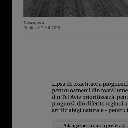
Descopera
Publicat: 29.01.2015
Lipsa de exactitate a prognoze
pentru oamenii din toată lumea
din Tel Aviv prioritizează, pen
prognoză din diferite regiuni a
artificiale şi naturale - pentr
Adaugă-ne ca sursă preferată