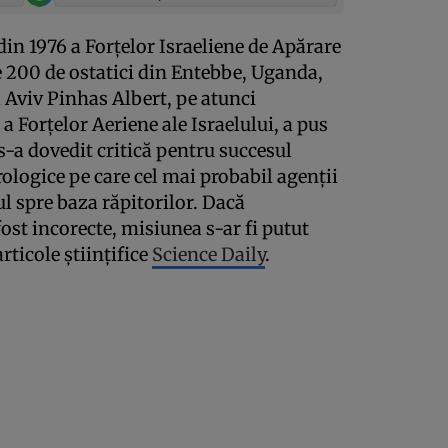
in 1976 a Forţelor Israeliene de Apărare
e 200 de ostatici din Entebbe, Uganda,
l Aviv Pinhas Albert, pe atunci
a Forţelor Aeriene ale Israelului, a pus
 s-a dovedit critică pentru succesul
ologice pe care cel mai probabil agenţii
l spre baza răpitorilor. Dacă
fost incorecte, misiunea s-ar fi putut
articole ştiinţifice
Science Daily
.