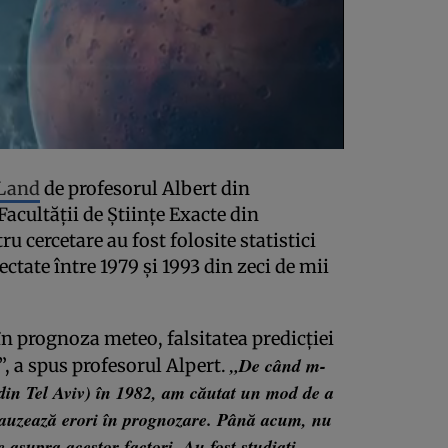
Land
de profesorul Albert din
acultăţii de Ştiinţe Exacte din
ru cercetare au fost folosite statistici
ctate între 1979 şi 1993 din zeci de mii
 prognoza meteo, falsitatea predicţiei
„De când m-
, a spus profesorul Alpert.
 din Tel Aviv) în 1982, am căutat un mod de a
 cauzează erori în prognozare. Până acum, nu
e asupra acestor factori. Au fost studiaţi