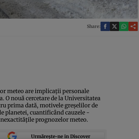
Share:
lor meteo are implicaţii personale
. O nouă cercetare de la Universitatea
tru prima dată, motivele greşelilor de
le planetei, cuantificând cauzele -
u inexactităţile prognozelor meteo.
Urmărește-ne in Discover