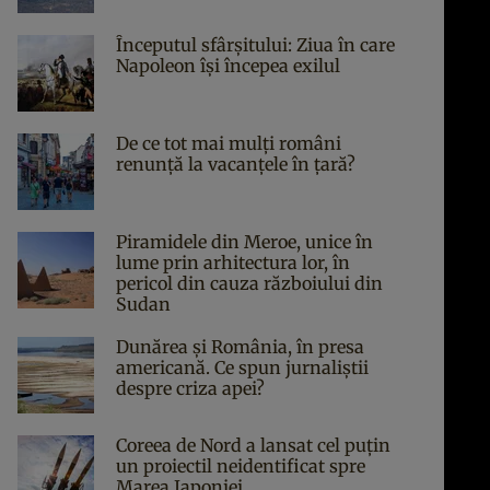
Începutul sfârşitului: Ziua în care
Napoleon îşi începea exilul
De ce tot mai mulți români
renunță la vacanțele în țară?
Piramidele din Meroe, unice în
lume prin arhitectura lor, în
pericol din cauza războiului din
Sudan
Dunărea și România, în presa
americană. Ce spun jurnaliștii
despre criza apei?
Coreea de Nord a lansat cel puțin
un proiectil neidentificat spre
Marea Japoniei