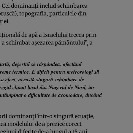
t. Cei dominanţi includ schimbarea
uscă), topografia, particulele din
iei.
ională de apă a Israelului trecea prin
, a schimbat aşezarea pământului”, a
urtă, deşertul se răspândea, afectând
xtreme termice. E dificil pentru meteorologi să
Ca efect, această singură schimbare de
tregul climat local din Nagevul de Nord, iar
întâmpinat o dificultate de acomodare, ducând
orii dominanţi într-o singură ecuaţie,
tea modelului de a prezice corect
regiuni diferite de-a lungul a 15 ani.