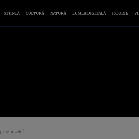
ȘTIINȚĂ
CULTURĂ
NATURĂ
LUMEA DIGITALĂ
ISTORIE
V
i prognozele?