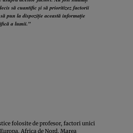
is să cuantific şi să prioritizez factorii
 să pun la dispoziţie această informaţie
fică a lumii.”
stice folosite de profesor, factori unici
 Europa, Africa de Nord, Marea