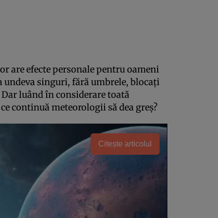
lor are efecte personale pentru oameni
a undeva singuri, fără umbrele, blocaţi
 Dar luând în considerare toată
 ce continuă meteorologii să dea greş?
Citește articolul