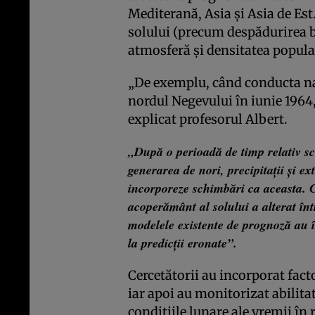
Mediterană, Asia şi Asia de Es
solului (precum despădurirea br
atmosferă şi densitatea populaţ
„De exemplu, când conducta naţ
nordul Negevului în iunie 1964
explicat profesorul Albert.
„După o perioadă de timp relativ sc
generarea de nori, precipitaţii şi e
incorporeze schimbări ca aceasta. 
acoperământ al solului a alterat în
modelele existente de prognoză au 
la predicţii eronate”.
Cercetătorii au incorporat fact
iar apoi au monitorizat abilita
condiţiile lunare ale vremii în 