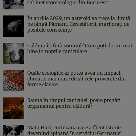
cabinet stomatologic din București
În aprilie 2029, un asteroid va trece la limită
pe lângă Pământ. Cercetătorii, îngrijorați de
posibile consecințe
Căldura îți fură somnul? Cum poți dormi mai
bine în nopțile caniculare
Ouăle ecologice ar putea avea un impact
climatic mai mare decât cele provenite din
ferme clasice
Sauna în timpul caniculei: poate pregăti
organismul pentru căldură?
Mata Hari, curtezana care a făcut istorie
devenind spioană în serviciul Germaniei