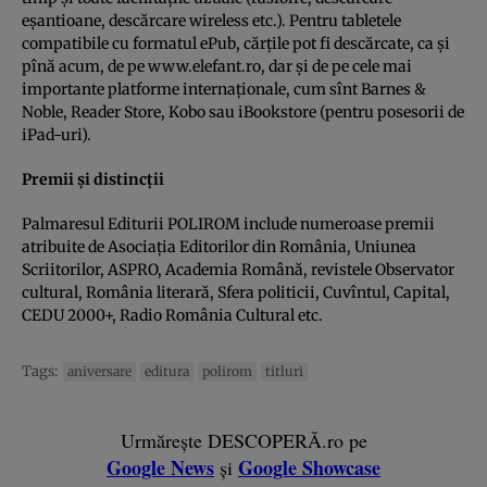
eşantioane, descărcare wireless etc.). Pentru tabletele
compatibile cu formatul ePub, cărţile pot fi descărcate, ca şi
pînă acum, de pe www.elefant.ro, dar şi de pe cele mai
importante platforme internaţionale, cum sînt Barnes &
Noble, Reader Store, Kobo sau iBookstore (pentru posesorii de
iPad-uri).
Premii şi distincţii
Palmaresul Editurii POLIROM include numeroase premii
atribuite de Asociaţia Editorilor din România, Uniunea
Scriitorilor, ASPRO, Academia Română, revistele Observator
cultural, România literară, Sfera politicii, Cuvîntul, Capital,
CEDU 2000+, Radio România Cultural etc.
Tags:
aniversare
editura
polirom
titluri
Urmărește DESCOPERĂ.ro pe
Google News
Google Showcase
și