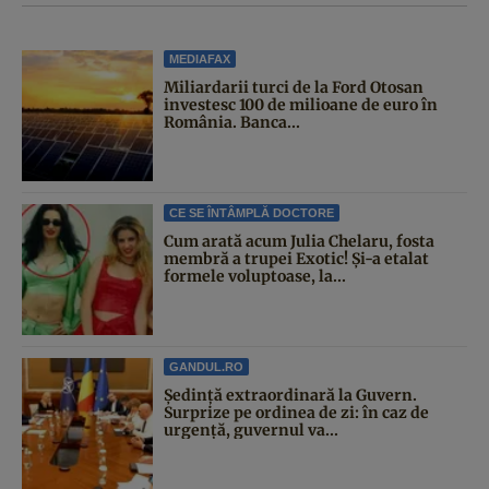
MEDIAFAX
Miliardarii turci de la Ford Otosan
investesc 100 de milioane de euro în
România. Banca...
CE SE ÎNTÂMPLĂ DOCTORE
Cum arată acum Julia Chelaru, fosta
membră a trupei Exotic! Și-a etalat
formele voluptoase, la...
GANDUL.RO
Şedinţă extraordinară la Guvern.
Surprize pe ordinea de zi: în caz de
urgență, guvernul va...