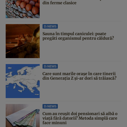
din ferme clasice
D:NEWS
Sauna în timpul caniculei: poate
pregăti organismul pentru căldură?
D:NEWS
Care sunt marile orașe în care tinerii
din Generația Z și-ar dori să trăiască?
D:NEWS
Cum au reușit doi pensionari să aibă o
viață fără datorii? Metoda simplă care
face minuni