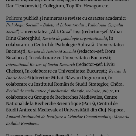
Dan Teodorovici), Collegium, Top 10+, Hexagon etc.
Polirom
publică şi numeroase reviste cu caracter academic:
Psihologia Socială – Buletinul Laboratorului „Psihologia Cîmpului
Social
”, Universitatea „Al.I. Cuza” Iaşi (redactor-şef: Mihai
Revista de psihologie organizaţională
Dinu Gheorghiu);
, în
colaborare cu Centrul de Psihologie Aplicată, Universitatea
Revista de Asistenţă Socială
Bucureşti;
(redactor-şef: Doru
Buzducea), în colaborare cu Universitatea Bucureşti;
International Review of Social Research
(redactor-şef: Liviu
Revista de
Chelcea), în colaborare cu Universitatea Bucureşti;
Istorie Socială
(director: Mihai-Răzvan Ungureanu), în
colaborare cu Institutul Român de Studii Strategice; Chôra.
Revistă de studii antice şi medievale: filosofie, teologie, ştiinţe
, în
colaborare cu Groupe de Recherches Médiévales, Centre
National de la Recherche Scientifique (Paris), Centrul de
Studii Antice şi Medievale al Universităţii din Cluj-Napoca,
Anuarul Institutului de Ivestigare a Crimelor Comunismului
Memoria
şi
Exilului Românesc
.
Suplimentul de cultură
De asemenea, Polirom editează