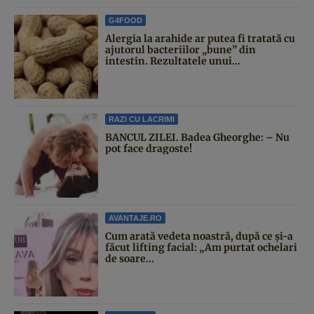
G4FOOD
Alergia la arahide ar putea fi tratată cu
ajutorul bacteriilor „bune” din
intestin. Rezultatele unui...
RAZI CU LACRIMI
BANCUL ZILEI. Badea Gheorghe: – Nu
pot face dragoste!
AVANTAJE.RO
Cum arată vedeta noastră, după ce și-a
făcut lifting facial: „Am purtat ochelari
de soare...