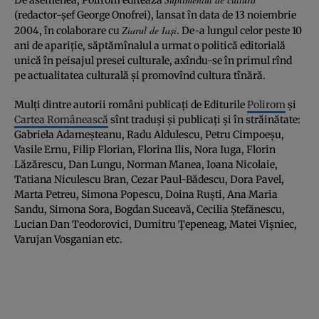
(redactor-şef George Onofrei), lansat în data de 13 noiembrie
Ziarul de Iaşi
2004, în colaborare cu
. De-a lungul celor peste 10
ani de apariţie, săptămînalul a urmat o politică editorială
unică în peisajul presei culturale, axîndu-se în primul rînd
pe actualitatea culturală şi promovînd cultura tînără.
Mulţi dintre autorii români publicaţi de Editurile
Polirom
şi
Cartea Românească
sînt traduşi şi publicaţi şi în străinătate:
Gabriela Adameşteanu, Radu Aldulescu, Petru Cimpoeşu,
Vasile Ernu, Filip Florian, Florina Ilis, Nora Iuga, Florin
Lăzărescu, Dan Lungu, Norman Manea, Ioana Nicolaie,
Tatiana Niculescu Bran, Cezar Paul-Bădescu, Dora Pavel,
Marta Petreu, Simona Popescu, Doina Ruşti, Ana Maria
Sandu, Simona Sora, Bogdan Suceavă, Cecilia Ştefănescu,
Lucian Dan Teodorovici, Dumitru Ţepeneag, Matei Vişniec,
Varujan Vosganian etc.