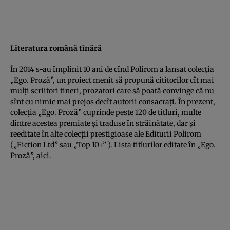
Literatura română tînără
În 2014 s-au împlinit 10 ani de cînd Polirom a lansat colecţia
„Ego. Proză”, un proiect menit să propună cititorilor cît mai
mulţi scriitori tineri, prozatori care să poată convinge că nu
sînt cu nimic mai prejos decît autorii consacraţi. În prezent,
colecţia „Ego. Proză” cuprinde peste 120 de titluri, multe
dintre acestea premiate şi traduse în străinătate, dar şi
reeditate în alte colecţii prestigioase ale Editurii Polirom
(„Fiction Ltd” sau „Top 10+” ). Lista titlurilor editate în „Ego.
Proză”, aici.