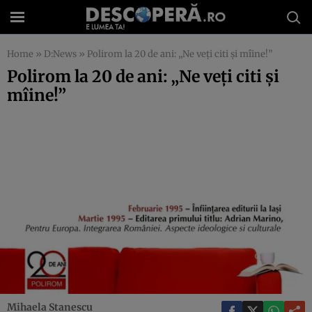
Home
»
D:News
»
Polirom la 20 de ani: „Ne veţi citi şi mîine!”
Polirom la 20 de ani: „Ne veţi citi şi
mîine!”
Mihaela Stanescu