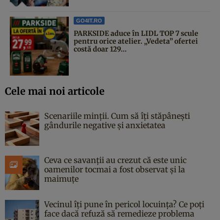
GO4IT.RO
PARKSIDE aduce în LIDL TOP 7 scule
pentru orice atelier. „Vedeta” ofertei
costă doar 129...
Cele mai noi articole
Scenariile minții. Cum să îți stăpânești
gândurile negative și anxietatea
Ceva ce savanții au crezut că este unic
oamenilor tocmai a fost observat și la
maimuțe
Vecinul îți pune în pericol locuința? Ce poți
face dacă refuză să remedieze problema