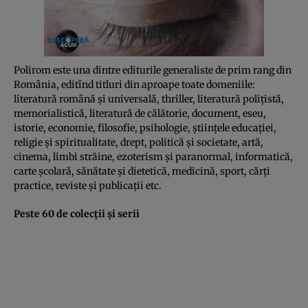
Polirom este una dintre editurile generaliste de prim rang din
România, editînd titluri din aproape toate domeniile:
literatură română şi universală, thriller, literatură poliţistă,
memorialistică, literatură de călătorie, document, eseu,
istorie, economie, filosofie, psihologie, ştiinţele educaţiei,
religie şi spiritualitate, drept, politică şi societate, artă,
cinema, limbi străine, ezoterism şi paranormal, informatică,
carte şcolară, sănătate şi dietetică, medicină, sport, cărţi
practice, reviste şi publicaţii etc.
Peste 60 de colecţii şi serii