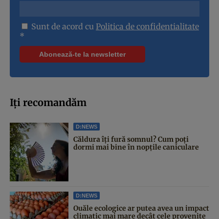
Sunt de acord cu
Politica de confidentialitate
*
Iți recomandăm
D:NEWS
Căldura îți fură somnul? Cum poți
dormi mai bine în nopțile caniculare
D:NEWS
Ouăle ecologice ar putea avea un impact
climatic mai mare decât cele provenite