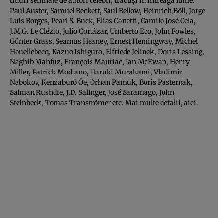
titluri semnate de autori celebri, traduşi în întreaga lume:
Paul Auster, Samuel Beckett, Saul Bellow, Heinrich Böll, Jorge
Luis Borges, Pearl S. Buck, Elias Canetti, Camilo José Cela,
J.M.G. Le Clézio, Julio Cortázar, Umberto Eco, John Fowles,
Günter Grass, Seamus Heaney, Ernest Hemingway, Michel
Houellebecq, Kazuo Ishiguro, Elfriede Jelinek, Doris Lessing,
Naghib Mahfuz, François Mauriac, Ian McEwan, Henry
Miller, Patrick Modiano, Haruki Murakami, Vladimir
Nabokov, Kenzaburō Ōe, Orhan Pamuk, Boris Pasternak,
Salman Rushdie, J.D. Salinger, José Saramago, John
Steinbeck, Tomas Tranströmer etc. Mai multe detalii, aici.