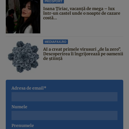
PROSPORT
Ioana Țiriac, vacanță de mega – lux
într-un castel unde o noapte de cazare
costă...
MEDIAFAX.RO
AI a creat primele virusuri „de la zero”.
Descoperirea îi îngrijorează pe oamenii
de știință
Adresa de email*
Numele
Prenumele