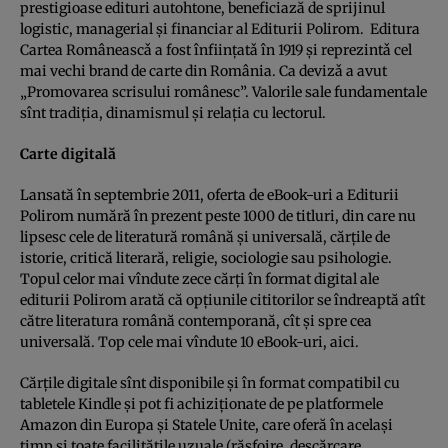
prestigioase edituri autohtone, beneficiază de sprijinul
logistic, managerial şi financiar al Editurii Polirom. Editura
Cartea Româneascǎ a fost înfiinţatǎ în 1919 şi reprezintǎ cel
mai vechi brand de carte din România. Ca devizǎ a avut
„Promovarea scrisului românesc”. Valorile sale fundamentale
sînt tradiţia, dinamismul şi relaţia cu lectorul.
Carte digitală
Lansată în septembrie 2011, oferta de eBook-uri a Editurii
Polirom numără în prezent peste 1000 de titluri, din care nu
lipsesc cele de literatură română şi universală, cărţile de
istorie, critică literară, religie, sociologie sau psihologie.
Topul celor mai vîndute zece cărţi în format digital ale
editurii Polirom arată că opţiunile cititorilor se îndreaptă atît
către literatura română contemporană, cît şi spre cea
universală. Top cele mai vîndute 10 eBook-uri, aici.
Cărţile digitale sînt disponibile şi în format compatibil cu
tabletele Kindle şi pot fi achiziţionate de pe platformele
Amazon din Europa şi Statele Unite, care oferă în acelaşi
timp şi toate facilităţile uzuale (răsfoire, descărcare