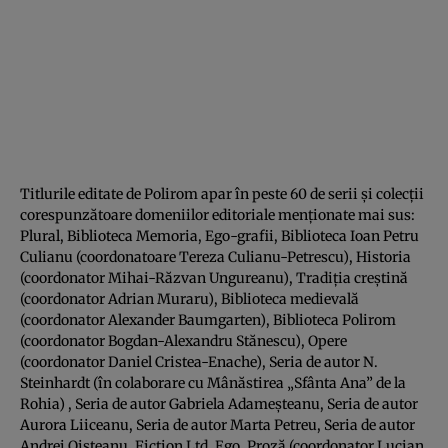
Titlurile editate de Polirom apar în peste 60 de serii şi colecţii
corespunzătoare domeniilor editoriale menţionate mai sus:
Plural, Biblioteca Memoria, Ego-grafii, Biblioteca Ioan Petru
Culianu (coordonatoare Tereza Culianu-Petrescu), Historia
(coordonator Mihai-Răzvan Ungureanu), Tradiţia creştină
(coordonator Adrian Muraru), Biblioteca medievală
(coordonator Alexander Baumgarten), Biblioteca Polirom
(coordonator Bogdan-Alexandru Stănescu), Opere
(coordonator Daniel Cristea-Enache), Seria de autor N.
Steinhardt (în colaborare cu Mânăstirea „Sfânta Ana” de la
Rohia) , Seria de autor Gabriela Adameşteanu, Seria de autor
Aurora Liiceanu, Seria de autor Marta Petreu, Seria de autor
Andrei Oişteanu, Fiction Ltd, Ego. Proză (coordonator Lucian