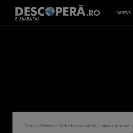
D:NEWS
Home
»
D:News
»
Bărbaţii care mănâncă picant sunt mai v