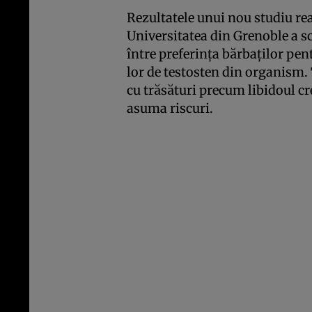
Rezultatele unui nou studiu real
Universitatea din Grenoble a sco
între preferinţa bărbaţilor pe
lor de testosten din organism.
cu trăsături precum libidoul cre
asuma riscuri.