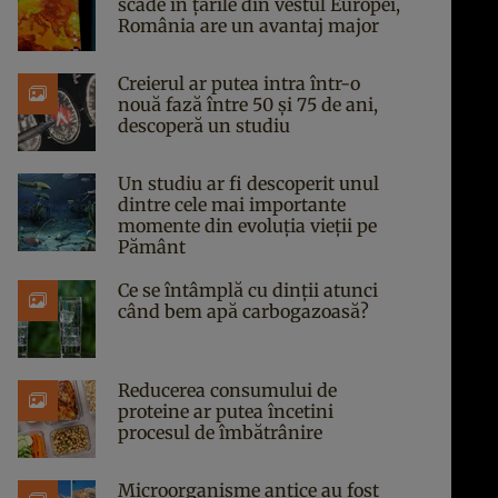
scade în țările din vestul Europei,
România are un avantaj major
Creierul ar putea intra într-o
nouă fază între 50 și 75 de ani,
descoperă un studiu
Un studiu ar fi descoperit unul
dintre cele mai importante
momente din evoluția vieții pe
Pământ
Ce se întâmplă cu dinții atunci
când bem apă carbogazoasă?
Reducerea consumului de
proteine ar putea încetini
procesul de îmbătrânire
Microorganisme antice au fost