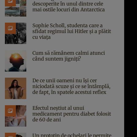
descoperite în unul dintre cele
mai ostile locuri din Antarctica
Sophie Scholl, studenta care a
sfidat regimul lui Hitler și a plătit
cu viața
Cum să rămânem calmi atunci
când suntem jigniți?
De ce unii oameni nu își cer
niciodată scuze și ce se întâmplă,
de fapt, în spatele acestui reflex
Efectul neștiut al unui
medicament pentru diabet folosit
de 60 de ani
Un prototip de ochelari le permite