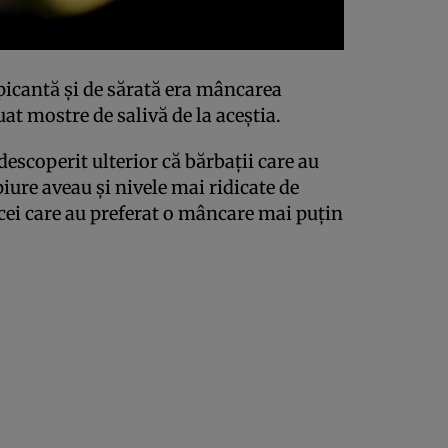
picantă şi de sărată era mâncarea
uat mostre de salivă de la aceştia.
descoperit ulterior că bărbaţii care au
iure aveau şi nivele mai ridicate de
cei care au preferat o mâncare mai puţin