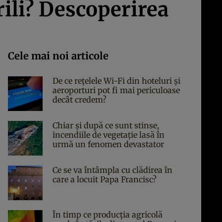
rili? Descoperirea
Cele mai noi articole
De ce rețelele Wi-Fi din hoteluri și
aeroporturi pot fi mai periculoase
decât credem?
Chiar și după ce sunt stinse,
incendiile de vegetație lasă în
urmă un fenomen devastator
Ce se va întâmpla cu clădirea în
care a locuit Papa Francisc?
În timp ce producția agricolă