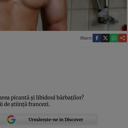
Share:
rea picantă şi libidoul bărbaţilor?
 de ştiinţă francezi.
Urmărește-ne in Discover