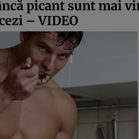
ncă picant sunt mai vi
ncezi – VIDEO