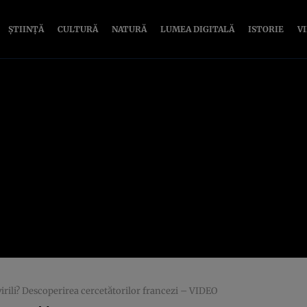
ȘTIINȚĂ
CULTURĂ
NATURĂ
LUMEA DIGITALĂ
ISTORIE
V
irili? Descoperirea cercetătorilor francezi – VIDEO