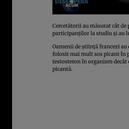
Cercetătorii au măsurat cât de 
participanţilor la studiu şi au l
Oamenii de ştiinţă francezi au 
folosit mai mult sos picant în p
testosteron în organism decât 
picantă.