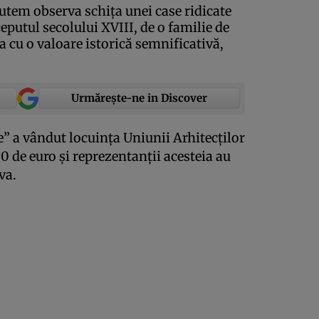
putem observa schiţa unei case ridicate
ceputul secolului XVIII, de o familie de
sa cu o valoare istorică semnificativă,
Urmărește-ne in Discover
e” a vândut locuinţa Uniunii Arhitecţilor
de euro şi reprezentanţii acesteia au
va.