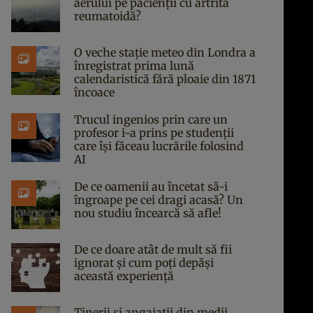
aerului pe pacienții cu artrită
reumatoidă?
O veche stație meteo din Londra a
înregistrat prima lună
calendaristică fără ploaie din 1871
încoace
Trucul ingenios prin care un
profesor i-a prins pe studenții
care își făceau lucrările folosind
AI
De ce oamenii au încetat să-i
îngroape pe cei dragi acasă? Un
nou studiu încearcă să afle!
De ce doare atât de mult să fii
ignorat și cum poți depăși
această experiență
Tinerii și angajații din medii