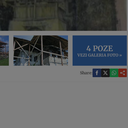
4 POZE
VEZI GALERIA FOTO »
Share: