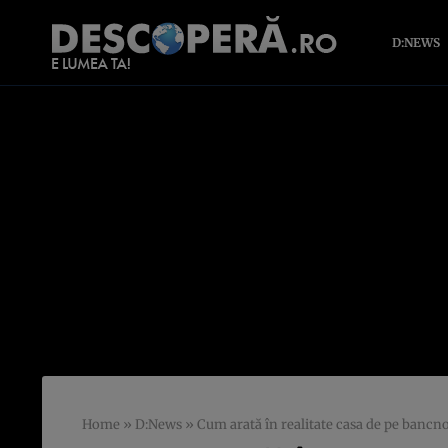
D:NEWS
Home
»
D:News
»
Cum arată în realitate casa de pe banc