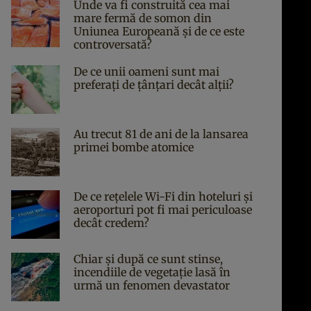
Unde va fi construită cea mai
mare fermă de somon din
Uniunea Europeană și de ce este
controversată?
De ce unii oameni sunt mai
preferați de țânțari decât alții?
Au trecut 81 de ani de la lansarea
primei bombe atomice
De ce rețelele Wi-Fi din hoteluri și
aeroporturi pot fi mai periculoase
decât credem?
Chiar și după ce sunt stinse,
incendiile de vegetație lasă în
urmă un fenomen devastator