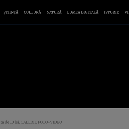
ȘTIINȚĂ
CULTURĂ
NATURĂ
LUMEA DIGITALĂ
ISTORIE
V
nota de 10 lei. GALERIE FOTO+VIDEO