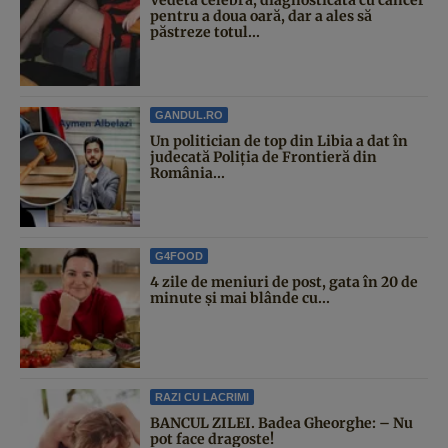
pentru a doua oară, dar a ales să
păstreze totul...
GANDUL.RO
Un politician de top din Libia a dat în
judecată Poliția de Frontieră din
România...
G4FOOD
4 zile de meniuri de post, gata în 20 de
minute și mai blânde cu...
RAZI CU LACRIMI
BANCUL ZILEI. Badea Gheorghe: – Nu
pot face dragoste!