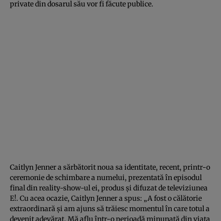
private din dosarul său vor fi făcute publice.
Caitlyn Jenner a sărbătorit noua sa identitate, recent, printr-o
ceremonie de schimbare a numelui, prezentată în episodul
final din reality-show-ul ei, produs şi difuzat de televiziunea
E!. Cu acea ocazie, Caitlyn Jenner a spus: „A fost o călătorie
extraordinară şi am ajuns să trăiesc momentul în care totul a
devenit adevărat. Mă aflu într-o perioadă minunată din viaţa