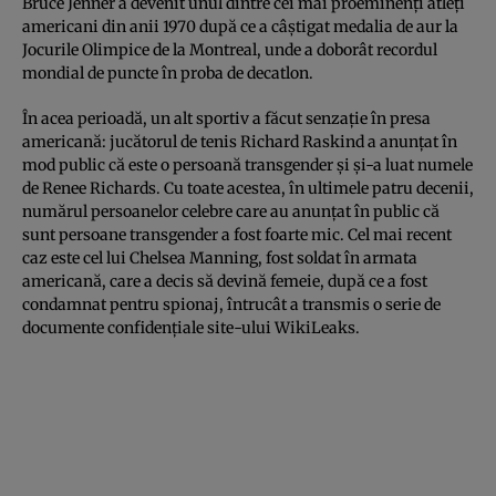
Bruce Jenner a devenit unul dintre cei mai proeminenţi atleţi
americani din anii 1970 după ce a câştigat medalia de aur la
Jocurile Olimpice de la Montreal, unde a doborât recordul
mondial de puncte în proba de decatlon.
În acea perioadă, un alt sportiv a făcut senzaţie în presa
americană: jucătorul de tenis Richard Raskind a anunţat în
mod public că este o persoană transgender şi şi-a luat numele
de Renee Richards. Cu toate acestea, în ultimele patru decenii,
numărul persoanelor celebre care au anunţat în public că
sunt persoane transgender a fost foarte mic. Cel mai recent
caz este cel lui Chelsea Manning, fost soldat în armata
americană, care a decis să devină femeie, după ce a fost
condamnat pentru spionaj, întrucât a transmis o serie de
documente confidenţiale site-ului WikiLeaks.