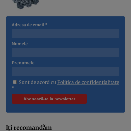
Adresa de email*
Numele
Prenumele
Sunt de acord cu
Politica de confidentialitate
*
Iți recomandăm