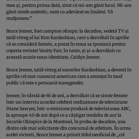
mea şi, pentru prima dată, simt că mi-am găsit locul. Mi-am
găsit sinele autentic, sunt cu adevărat eu însămi. Vă
mulţumesc”.
Bruce Jenner, fost campion olimpic la decatlon, vedetă TV şi
tatăl vitreg al lui Kim Kardashian, care a dezvăluit în aprilie
că se consideră femeie, a pozat în noua sa ipostază pentru
coperta revistei Vanity Fair, în iunie, şi şi-a dezvăluit cu
această ocazie noua identitate, Caitlyn Jenner.
Bruce Jenner, tatăl vitreg al surorilor Kardashian, a devenit în
aprilie cel mai cunoscut american care a anunţat în mod
public că este o persoană transgender.
Jenner, în vârstă de 65 de ani, a dezvăluit că se simte femeie
într-un interviu acordat celebrei realizatoare de televiziune
Diane Sawyer, într-o emisiune produsă de televiziunea ABC,
la aproape 40 de ani după ce a câştigat medalia de aur la
Jocurile Olimpice de la Montreal, în proba de decatlon, una
dintre cele mai solicitante din concursul de atletism. În urma
acelei victorii, Bruce Jenner a primit titlul neoficial de „cel