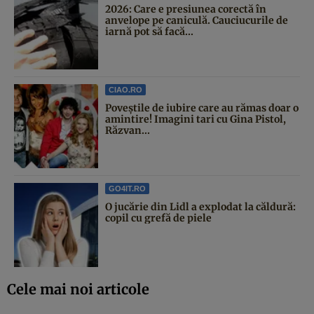
2026: Care e presiunea corectă în
anvelope pe caniculă. Cauciucurile de
iarnă pot să facă...
CIAO.RO
Poveştile de iubire care au rămas doar o
amintire! Imagini tari cu Gina Pistol,
Răzvan...
GO4IT.RO
O jucărie din Lidl a explodat la căldură:
copil cu grefă de piele
Cele mai noi articole