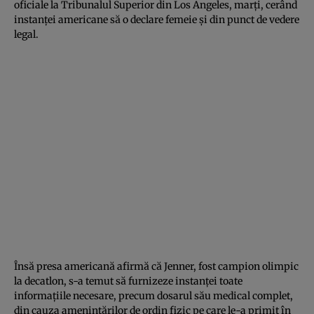
oficiale la Tribunalul Superior din Los Angeles, marţi, cerând
instanţei americane să o declare femeie şi din punct de vedere
legal.
Însă presa americană afirmă că Jenner, fost campion olimpic
la decatlon, s-a temut să furnizeze instanţei toate
informaţiile necesare, precum dosarul său medical complet,
din cauza ameninţărilor de ordin fizic pe care le-a primit în