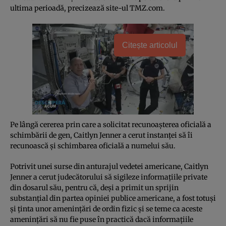
ultima perioadă, precizează site-ul TMZ.com.
Citește articolul
Pe lângă cererea prin care a solicitat recunoaşterea oficială a
schimbării de gen, Caitlyn Jenner a cerut instanţei să îi
recunoască şi schimbarea oficială a numelui său.
Potrivit unei surse din anturajul vedetei americane, Caitlyn
Jenner a cerut judecătorului să sigileze informaţiile private
din dosarul său, pentru că, deşi a primit un sprijin
substanţial din partea opiniei publice americane, a fost totuşi
şi ţinta unor ameninţări de ordin fizic şi se teme ca aceste
ameninţări să nu fie puse în practică dacă informaţiile