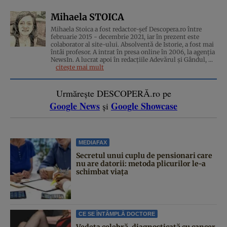
Mihaela STOICA
Mihaela Stoica a fost redactor-șef Descopera.ro între
februarie 2015 - decembrie 2021, iar în prezent este
colaborator al site-ului. Absolventă de Istorie, a fost mai
întâi profesor. A intrat în presa online în 2006, la agenţia
NewsIn. A lucrat apoi în redacţiile Adevărul şi Gândul, ...
citește mai mult
Urmărește DESCOPERĂ.ro pe
Google News
Google Showcase
și
MEDIAFAX
Secretul unui cuplu de pensionari care
nu are datorii: metoda plicurilor le-a
schimbat viața
CE SE ÎNTÂMPLĂ DOCTORE
Vedeta celebră, diagnosticată cu cancer