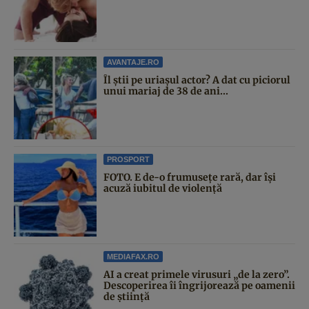
AVANTAJE.RO
Îl știi pe uriașul actor? A dat cu piciorul
unui mariaj de 38 de ani...
PROSPORT
FOTO. E de-o frumusețe rară, dar își
acuză iubitul de violență
MEDIAFAX.RO
AI a creat primele virusuri „de la zero”.
Descoperirea îi îngrijorează pe oamenii
de știință