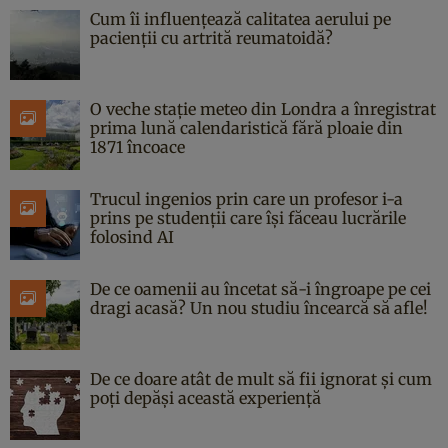
Cum îi influențează calitatea aerului pe
pacienții cu artrită reumatoidă?
O veche stație meteo din Londra a înregistrat
prima lună calendaristică fără ploaie din
1871 încoace
Trucul ingenios prin care un profesor i-a
prins pe studenții care își făceau lucrările
folosind AI
De ce oamenii au încetat să-i îngroape pe cei
dragi acasă? Un nou studiu încearcă să afle!
De ce doare atât de mult să fii ignorat și cum
poți depăși această experiență