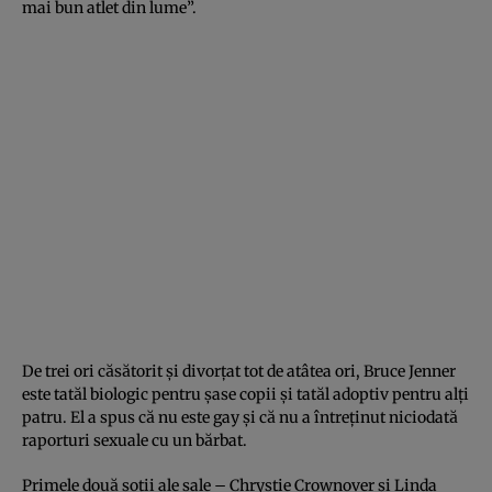
mai bun atlet din lume”.
De trei ori căsătorit şi divorţat tot de atâtea ori, Bruce Jenner
este tatăl biologic pentru şase copii şi tatăl adoptiv pentru alţi
patru. El a spus că nu este gay şi că nu a întreţinut niciodată
raporturi sexuale cu un bărbat.
Primele două soţii ale sale – Chrystie Crownover şi Linda