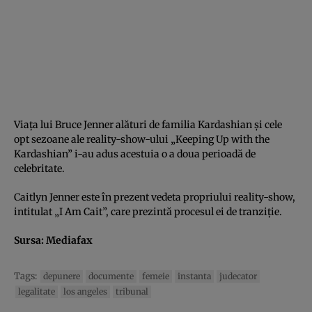
Viaţa lui Bruce Jenner alături de familia Kardashian şi cele
opt sezoane ale reality-show-ului „Keeping Up with the
Kardashian” i-au adus acestuia o a doua perioadă de
celebritate.
Caitlyn Jenner este în prezent vedeta propriului reality-show,
intitulat „I Am Cait”, care prezintă procesul ei de tranziţie.
Sursa:
Mediafax
Tags:
depunere
documente
femeie
instanta
judecator
legalitate
los angeles
tribunal