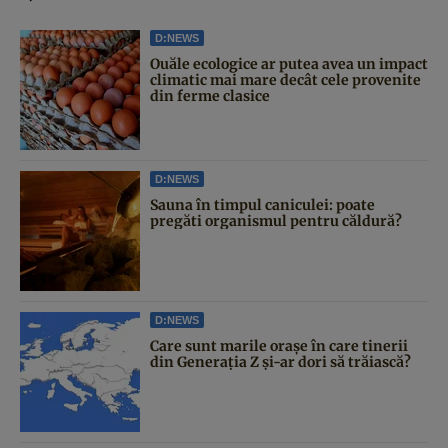
D:NEWS
Ouăle ecologice ar putea avea un impact
climatic mai mare decât cele provenite
din ferme clasice
D:NEWS
Sauna în timpul caniculei: poate
pregăti organismul pentru căldură?
D:NEWS
Care sunt marile orașe în care tinerii
din Generația Z și-ar dori să trăiască?