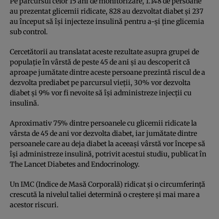
Pe parcursul celor 15 ani de monitorizare, 1.148 de persoane
au prezentat glicemii ridicate, 828 au dezvoltat diabet şi 237
au început să îşi injecteze insulină pentru a-şi ţine glicemia
sub control.
Cercetătorii au translatat aceste rezultate asupra grupei de
populaţie în vârstă de peste 45 de ani şi au descoperit că
aproape jumătate dintre aceste persoane prezintă riscul de a
dezvolta prediabet pe parcursul vieţii, 30% vor dezvolta
diabet şi 9% vor fi nevoite să îşi administreze injecţii cu
insulină.
Aproximativ 75% dintre persoanele cu glicemii ridicate la
vârsta de 45 de ani vor dezvolta diabet, iar jumătate dintre
persoanele care au deja diabet la aceeaşi vârstă vor începe să
îşi administreze insulină, potrivit acestui studiu, publicat în
The Lancet Diabetes and Endocrinology.
Un IMC (Indice de Masă Corporală) ridicat şi o circumferinţă
crescută la nivelul taliei determină o creştere şi mai mare a
acestor riscuri.