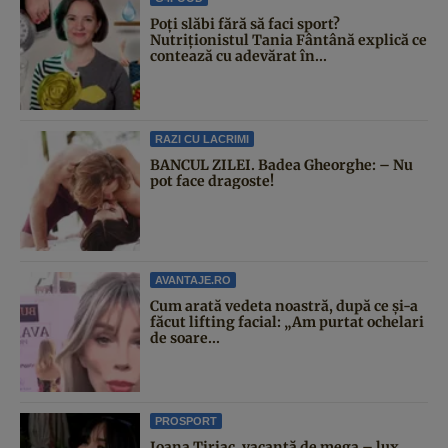
Poți slăbi fără să faci sport?
Nutriționistul Tania Fântână explică ce
contează cu adevărat în...
RAZI CU LACRIMI
BANCUL ZILEI. Badea Gheorghe: – Nu
pot face dragoste!
AVANTAJE.RO
Cum arată vedeta noastră, după ce și-a
făcut lifting facial: „Am purtat ochelari
de soare...
PROSPORT
Ioana Țiriac, vacanță de mega – lux