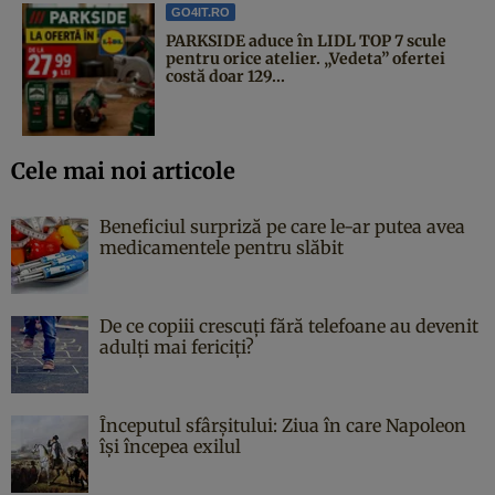
GO4IT.RO
PARKSIDE aduce în LIDL TOP 7 scule
pentru orice atelier. „Vedeta” ofertei
costă doar 129...
Cele mai noi articole
Beneficiul surpriză pe care le-ar putea avea
medicamentele pentru slăbit
De ce copiii crescuți fără telefoane au devenit
adulți mai fericiți?
Începutul sfârşitului: Ziua în care Napoleon
îşi începea exilul