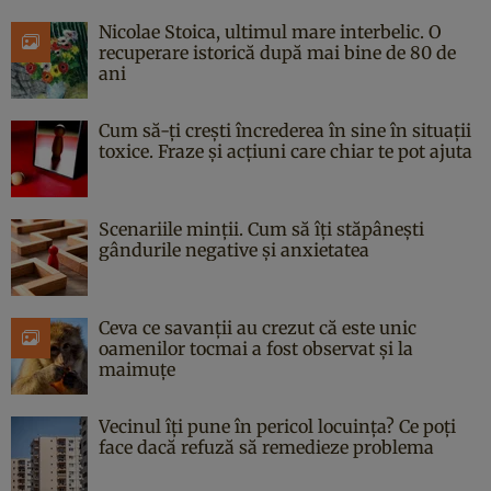
Nicolae Stoica, ultimul mare interbelic. O
recuperare istorică după mai bine de 80 de
ani
Cum să-ți crești încrederea în sine în situații
toxice. Fraze și acțiuni care chiar te pot ajuta
Scenariile minții. Cum să îți stăpânești
gândurile negative și anxietatea
Ceva ce savanții au crezut că este unic
oamenilor tocmai a fost observat și la
maimuțe
Vecinul îți pune în pericol locuința? Ce poți
face dacă refuză să remedieze problema