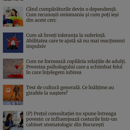
Când cumpărăturile devin o dependență.
Cum recunoști oniomania și cum poți ieși
din acest cerc
Cum să înveți toleranța la suferință.
Abilitatea care te ajută să nu mai reacționezi
impulsiv
Cum ne formează copilăria relațiile de adulți.
Povestea psihologului care a schimbat felul
în care înțelegem iubirea
Test de cultură generală. Ce înălțime au
girafele la naștere?
(P) Prețul consultației nu spune întreaga
poveste: ce influențează costurile într-un
cabinet stomatologic din București