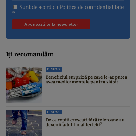
Sunt de acord cu
Politica de confidentialitate
*
Iți recomandăm
D:NEWS
Beneficiul surpriză pe care le-ar putea
avea medicamentele pentru slăbit
D:NEWS
De ce copiii crescuți fără telefoane au
devenit adulți mai fericiți?