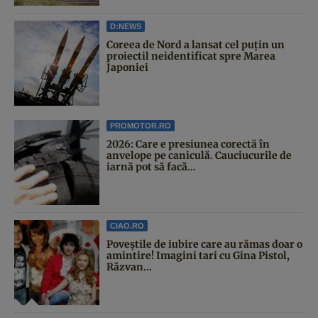
D:NEWS
Coreea de Nord a lansat cel puțin un
proiectil neidentificat spre Marea
Japoniei
PROMOTOR.RO
2026: Care e presiunea corectă în
anvelope pe caniculă. Cauciucurile de
iarnă pot să facă...
CIAO.RO
Poveştile de iubire care au rămas doar o
amintire! Imagini tari cu Gina Pistol,
Răzvan...