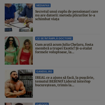
MEDIAFAX
Secretul unui cuplu de pensionari care
nu are datorii: metoda plicurilor le-a
schimbat viața
CE SE ÎNTÂMPLĂ DOCTORE
Cum arată acum Julia Chelaru, fosta
membră a trupei Exotic! Și-a etalat
formele voluptoase, la...
GANDUL.RO
IREAL ce a ajuns să facă, la pușcărie,
temutul BEBINO! Liderul interlop
bucureștean, trimis la...
G4FOOD