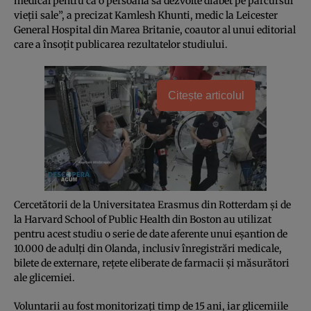
medical pentru ca o persoană să dezvolte diabet pe parcursul
vieţii sale”, a precizat Kamlesh Khunti, medic la Leicester
General Hospital din Marea Britanie, coautor al unui editorial
care a însoţit publicarea rezultatelor studiului.
Citește articolul
Cercetătorii de la Universitatea Erasmus din Rotterdam şi de
la Harvard School of Public Health din Boston au utilizat
pentru acest studiu o serie de date aferente unui eşantion de
10.000 de adulţi din Olanda, inclusiv înregistrări medicale,
bilete de externare, reţete eliberate de farmacii şi măsurători
ale glicemiei.
Voluntarii au fost monitorizaţi timp de 15 ani, iar glicemiile