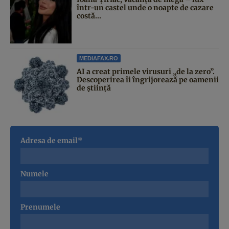
într-un castel unde o noapte de cazare
costă...
MEDIAFAX.RO
AI a creat primele virusuri „de la zero”.
Descoperirea îi îngrijorează pe oamenii
de știință
Adresa de email*
Numele
Prenumele