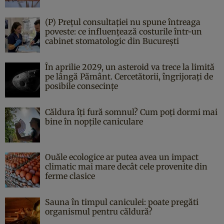
(P) Prețul consultației nu spune întreaga
poveste: ce influențează costurile într-un
cabinet stomatologic din București
În aprilie 2029, un asteroid va trece la limită
pe lângă Pământ. Cercetătorii, îngrijorați de
posibile consecințe
Căldura îți fură somnul? Cum poți dormi mai
bine în nopțile caniculare
Ouăle ecologice ar putea avea un impact
climatic mai mare decât cele provenite din
ferme clasice
Sauna în timpul caniculei: poate pregăti
organismul pentru căldură?