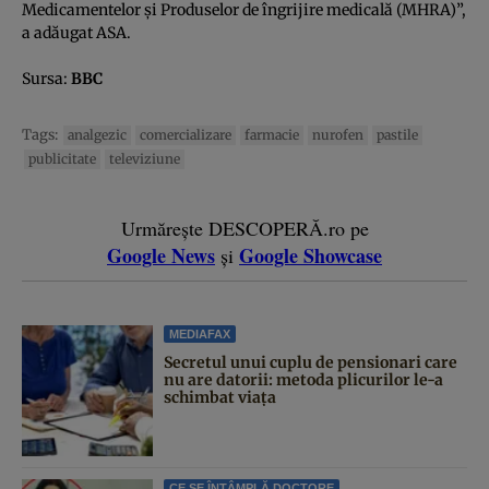
Medicamentelor şi Produselor de îngrijire medicală (MHRA)”,
a adăugat ASA.
Sursa:
BBC
Tags:
analgezic
comercializare
farmacie
nurofen
pastile
publicitate
televiziune
Urmărește DESCOPERĂ.ro pe
Google News
Google Showcase
și
MEDIAFAX
Secretul unui cuplu de pensionari care
nu are datorii: metoda plicurilor le-a
schimbat viața
CE SE ÎNTÂMPLĂ DOCTORE