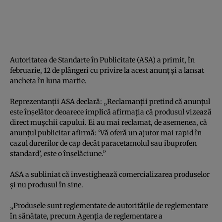
Autoritatea de Standarte în Publicitate (ASA) a primit, în
februarie, 12 de plângeri cu privire la acest anunţ şi a lansat
ancheta în luna martie.
Reprezentanţii ASA declară: „Reclamanţii pretind că anunţul
este înşelător deoarece implică afirmaţia că produsul vizează
direct muşchii capului. Ei au mai reclamat, de asemenea, că
anunţul publicitar afirmă: ‘Vă oferă un ajutor mai rapid în
cazul durerilor de cap decât paracetamolul sau ibuprofen
standard’, este o înşelăciune.”
ASA a subliniat că investighează comercializarea produselor
şi nu produsul în sine.
„Produsele sunt reglementate de autorităţile de reglementare
în sănătate, precum Agenţia de reglementare a