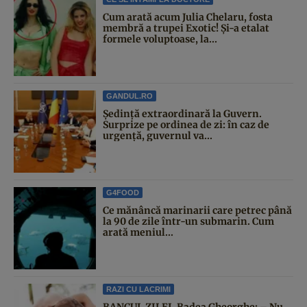
Cum arată acum Julia Chelaru, fosta
membră a trupei Exotic! Și-a etalat
formele voluptoase, la...
GANDUL.RO
Şedinţă extraordinară la Guvern.
Surprize pe ordinea de zi: în caz de
urgență, guvernul va...
G4FOOD
Ce mănâncă marinarii care petrec până
la 90 de zile într-un submarin. Cum
arată meniul...
RAZI CU LACRIMI
BANCUL ZILEI. Badea Gheorghe: – Nu