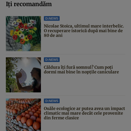
Iți recomandăm
D:NEWS
Nicolae Stoica, ultimul mare interbelic.
O recuperare istorică după mai bine de
80 de ani
D:NEWS
Căldura îți fură somnul? Cum poți
dormi mai bine în nopțile caniculare
D:NEWS
Ouăle ecologice ar putea avea un impact
climatic mai mare decât cele provenite
din ferme clasice