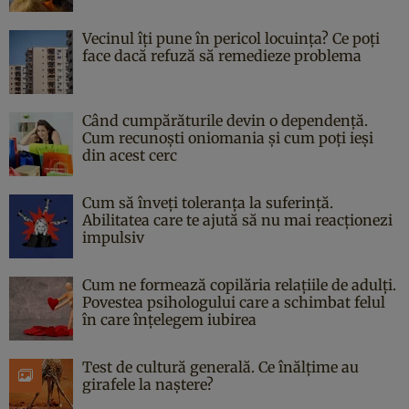
Vecinul îți pune în pericol locuința? Ce poți
face dacă refuză să remedieze problema
Când cumpărăturile devin o dependență.
Cum recunoști oniomania și cum poți ieși
din acest cerc
Cum să înveți toleranța la suferință.
Abilitatea care te ajută să nu mai reacționezi
impulsiv
Cum ne formează copilăria relațiile de adulți.
Povestea psihologului care a schimbat felul
în care înțelegem iubirea
Test de cultură generală. Ce înălțime au
girafele la naștere?