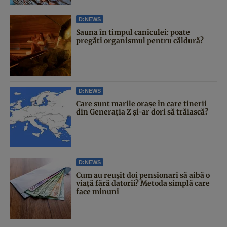
D:NEWS
Sauna în timpul caniculei: poate
pregăti organismul pentru căldură?
D:NEWS
Care sunt marile orașe în care tinerii
din Generația Z și-ar dori să trăiască?
D:NEWS
Cum au reușit doi pensionari să aibă o
viață fără datorii? Metoda simplă care
face minuni