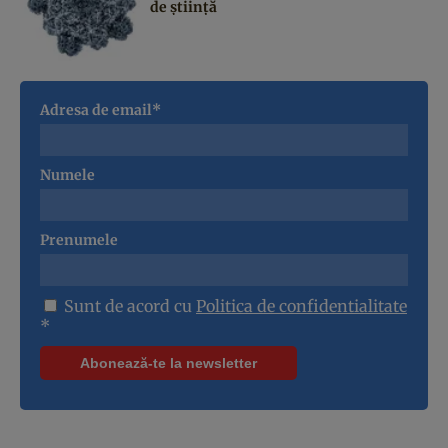
de știință
Adresa de email*
Numele
Prenumele
Sunt de acord cu
Politica de confidentialitate
*