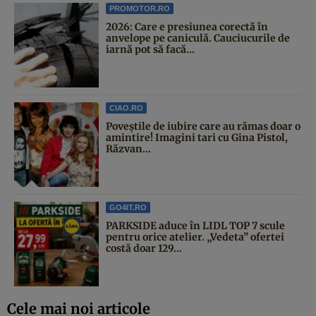
PROMOTOR.RO
2026: Care e presiunea corectă în
anvelope pe caniculă. Cauciucurile de
iarnă pot să facă...
CIAO.RO
Poveştile de iubire care au rămas doar o
amintire! Imagini tari cu Gina Pistol,
Răzvan...
GO4IT.RO
PARKSIDE aduce în LIDL TOP 7 scule
pentru orice atelier. „Vedeta” ofertei
costă doar 129...
Cele mai noi articole