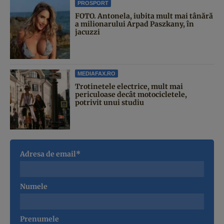
PROSPORT
FOTO. Antonela, iubita mult mai tânără
a milionarului Arpad Paszkany, în
jacuzzi
MEDIAFAX.RO
Trotinetele electrice, mult mai
periculoase decât motocicletele,
potrivit unui studiu
Adresa de email*
Numele
Prenumele