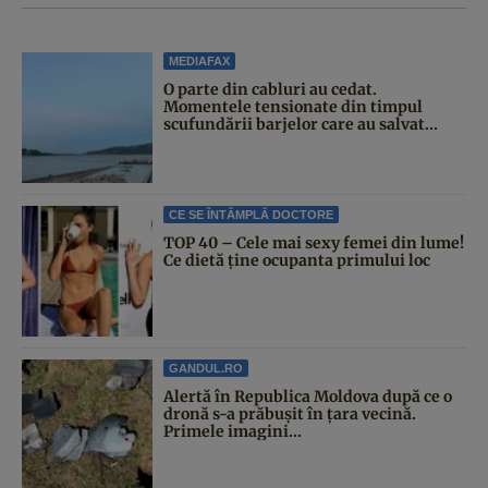
MEDIAFAX
O parte din cabluri au cedat.
Momentele tensionate din timpul
scufundării barjelor care au salvat...
CE SE ÎNTÂMPLĂ DOCTORE
TOP 40 – Cele mai sexy femei din lume!
Ce dietă ține ocupanta primului loc
GANDUL.RO
Alertă în Republica Moldova după ce o
dronă s-a prăbușit în țara vecină.
Primele imagini...