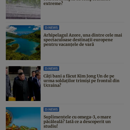
extreme?
D:NEWS
Arhipelagul Azore, una dintre cele mai
spectaculoase destinații europene
pentru vacanțele de vară
D:NEWS
Câți bani a făcut Kim Jong Un de pe
urma soldaților trimiși pe frontul din
Ucraina?
D:NEWS
Suplimentele cu omega-3, o mare
păcăleală? Iată ce a descoperit un
studiu!