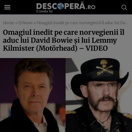
Home
»
D:News
»
Omagiul inedit pe care norvegienii îl aduc lui David Bowie şi lui Lemmy Kilmister (Motörhead) – VIDEO
Omagiul inedit pe care norvegienii îl
aduc lui David Bowie şi lui Lemmy
Kilmister (Motörhead) – VIDEO