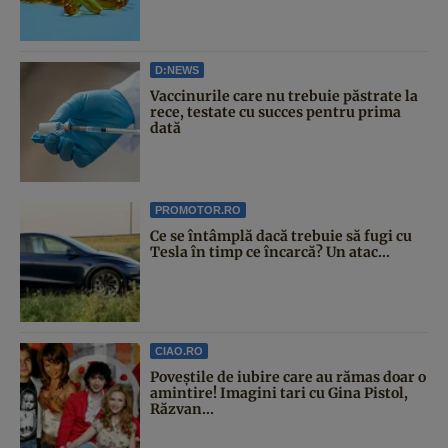
D:NEWS
Vaccinurile care nu trebuie păstrate la
rece, testate cu succes pentru prima
dată
PROMOTOR.RO
Ce se întâmplă dacă trebuie să fugi cu
Tesla în timp ce încarcă? Un atac...
CIAO.RO
Poveştile de iubire care au rămas doar o
amintire! Imagini tari cu Gina Pistol,
Răzvan...