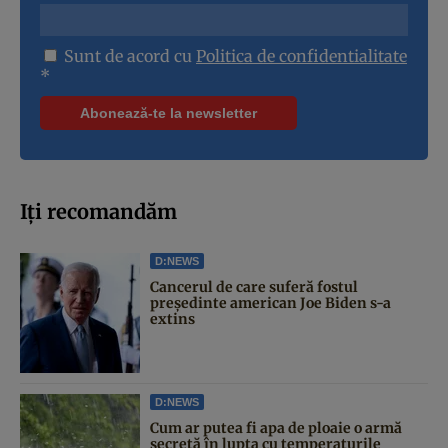
Sunt de acord cu
Politica de confidentialitate
*
Iți recomandăm
D:NEWS
Cancerul de care suferă fostul
președinte american Joe Biden s-a
extins
D:NEWS
Cum ar putea fi apa de ploaie o armă
secretă în lupta cu temperaturile