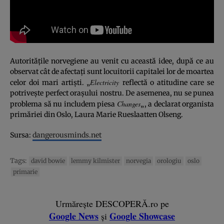
Autorităţile norvegiene au venit cu această idee, după ce au
observat cât de afectaţi sunt locuitorii capitalei lor de moartea
Electricity
celor doi mari artişti. „
reflectă o atitudine care se
potriveşte perfect oraşului nostru. De asemenea, nu se punea
Changes
problema să nu includem piesa
„, a declarat organista
primăriei din Oslo, Laura Marie Rueslaatten Olseng.
Sursa:
dangerousminds.net
Tags:
david bowie
lemmy kilmister
norvegia
orologiu
oslo
primarie
Urmărește DESCOPERĂ.ro pe
Google News
Google Showcase
și