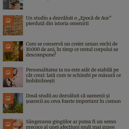
Un studiu a dezvăluit o „Epocă de Aur”
pierdută din istoria omenirii
Cum se conservă un creier uman vechi de
10.000 de ani, în timp ce restul corpului se
descompune?
Personalitatea ta nu este atât de stabilă pe
cât crezi: Iată cum te schimbi pe măsură ce
îmbătrânești
Două studii au dezvăluit că oamenii și
șoarecii au ceva foarte important în comun
Sângerarea gingiilor ar putea fi un semn
precoce al unei afecțiuni mult mai grave