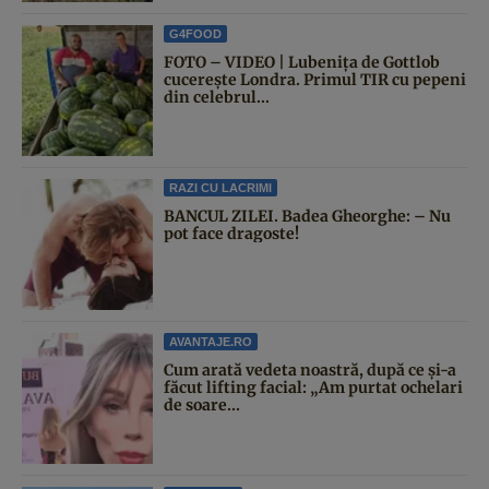
G4FOOD
FOTO – VIDEO | Lubenița de Gottlob
cucerește Londra. Primul TIR cu pepeni
din celebrul...
RAZI CU LACRIMI
BANCUL ZILEI. Badea Gheorghe: – Nu
pot face dragoste!
AVANTAJE.RO
Cum arată vedeta noastră, după ce și-a
făcut lifting facial: „Am purtat ochelari
de soare...