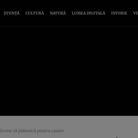
ȘTIINȚĂ
CULTURĂ
NATURĂ
LUMEA DIGITALĂ
ISTORIE
V
t doresc să plătească pentru cazare