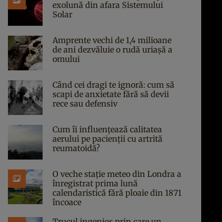
exolună din afara Sistemului
Solar
Amprente vechi de 1,4 milioane
de ani dezvăluie o rudă uriașă a
omului
Când cei dragi te ignoră: cum să
scapi de anxietate fără să devii
rece sau defensiv
Cum îi influențează calitatea
aerului pe pacienții cu artrită
reumatoidă?
O veche stație meteo din Londra a
înregistrat prima lună
calendaristică fără ploaie din 1871
încoace
Trucul ingenios prin care un