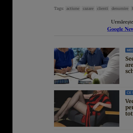
Tags:
actiune
cazare
clienti
denumire
Urmăreșt
Google Ne
MED
Se
are
sc
CE 
Ve
pen
tot