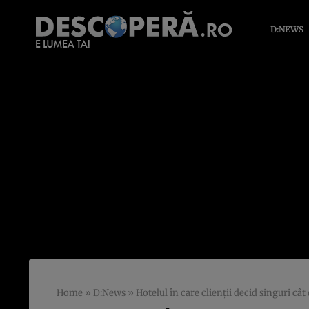
D:NEWS
Home
»
D:News
»
Hotelul în care clienţii decid singuri câ