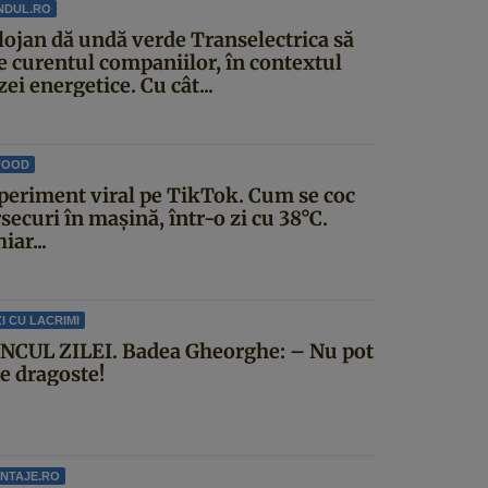
NDUL.RO
lojan dă undă verde Transelectrica să
ie curentul companiilor, în contextul
zei energetice. Cu cât...
FOOD
periment viral pe TikTok. Cum se coc
securi în mașină, într-o zi cu 38°C.
iar...
I CU LACRIMI
NCUL ZILEI. Badea Gheorghe: – Nu pot
ce dragoste!
NTAJE.RO