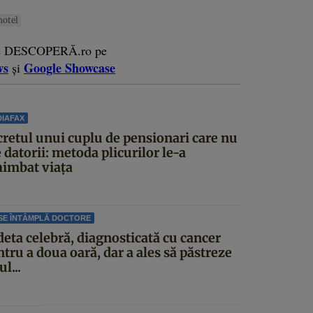
hotel
e DESCOPERĂ.ro pe
ws
Google Showcase
și
IAFAX
cretul unui cuplu de pensionari care nu
 datorii: metoda plicurilor le-a
himbat viața
SE ÎNTÂMPLĂ DOCTORE
deta celebră, diagnosticată cu cancer
tru a doua oară, dar a ales să păstreze
ul...