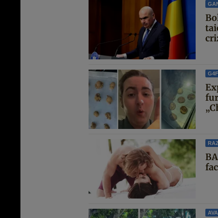
GA
Bo
ta
cri
G4
Ex
fur
„Ch
RAZ
BA
fa
AVA