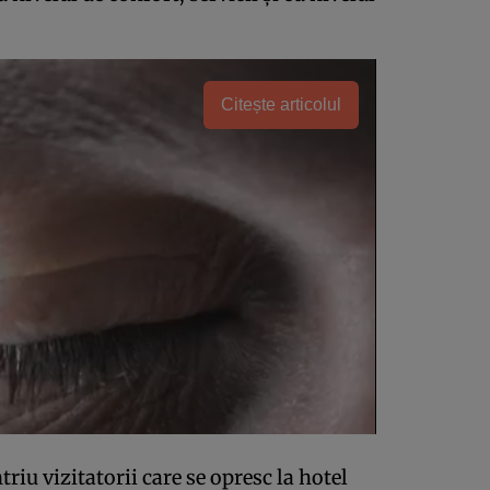
Citește articolul
riu vizitatorii care se opresc la hotel