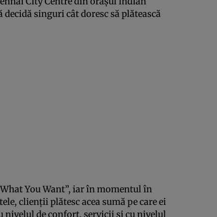
hennai City Centre din oraşul indian
ă decidă singuri cât doresc să plătească
 What You Want”, iar în momentul în
tele, clienţii plătesc acea sumă pe care ei
nivelul de confort, servicii şi cu nivelul