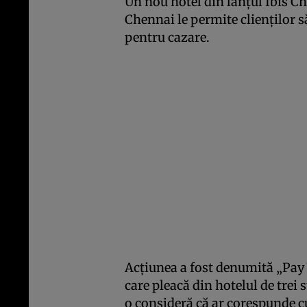
Un nou hotel din lanţul Ibis C
Chennai le permite clienţilor s
pentru cazare.
Acţiunea a fost denumită „Pay
care pleacă din hotelul de trei s
o consideră că ar corespunde cu 