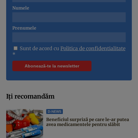
Numele
Prenumele
Sunt de acord cu
Politica de confidentialitate
*
Iți recomandăm
D:NEWS
Beneficiul surpriză pe care le-ar putea
avea medicamentele pentru slăbit