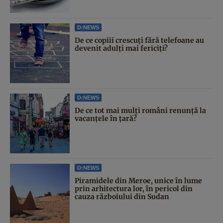
D:NEWS
De ce copiii crescuți fără telefoane au
devenit adulți mai fericiți?
D:NEWS
De ce tot mai mulți români renunță la
vacanțele în țară?
D:NEWS
Piramidele din Meroe, unice în lume
prin arhitectura lor, în pericol din
cauza războiului din Sudan