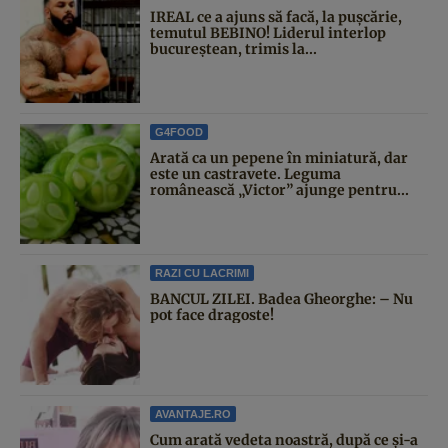
IREAL ce a ajuns să facă, la pușcărie,
temutul BEBINO! Liderul interlop
bucureștean, trimis la...
G4FOOD
Arată ca un pepene în miniatură, dar
este un castravete. Leguma
românească „Victor” ajunge pentru...
RAZI CU LACRIMI
BANCUL ZILEI. Badea Gheorghe: – Nu
pot face dragoste!
AVANTAJE.RO
Cum arată vedeta noastră, după ce și-a