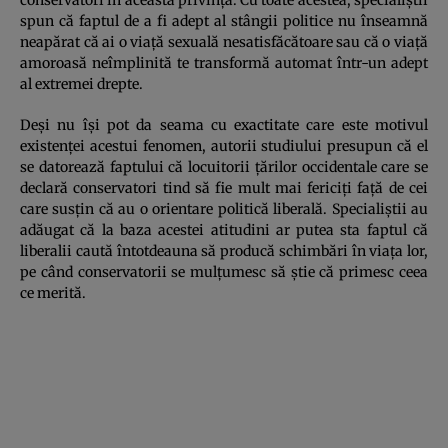
spun că faptul de a fi adept al stângii politice nu înseamnă
neapărat că ai o viaţă sexuală nesatisfăcătoare sau că o viaţă
amoroasă neîmplinită te transformă automat într-un adept
al extremei drepte.
Deşi nu îşi pot da seama cu exactitate care este motivul
existenţei acestui fenomen, autorii studiului presupun că el
se datorează faptului că locuitorii ţărilor occidentale care se
declară conservatori tind să fie mult mai fericiţi faţă de cei
care susţin că au o orientare politică liberală. Specialiştii au
adăugat că la baza acestei atitudini ar putea sta faptul că
liberalii caută întotdeauna să producă schimbări în viaţa lor,
pe când conservatorii se mulţumesc să ştie că primesc ceea
ce merită.