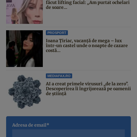
făcut lifting facial: „Am purtat ochelari
de soare...
PROSPORT
Ioana Țiriac, vacanță de mega – lux
într-un castel unde o noapte de cazare
costă...
MEDIAFAX.RO
AI a creat primele virusuri „de la zero”.
Descoperirea îi îngrijorează pe oamenii
de știință
Adresa de email*