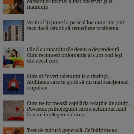
oamenilor tocmai a fost observat și la
maimuțe
Vecinul îți pune în pericol locuința? Ce poți
face dacă refuză să remedieze problema
Când cumpărăturile devin o dependență.
Cum recunoști oniomania și cum poți ieși
din acest cerc
Cum să înveți toleranța la suferință.
Abilitatea care te ajută să nu mai reacționezi
impulsiv
Cum ne formează copilăria relațiile de adulți.
Povestea psihologului care a schimbat felul
în care înțelegem iubirea
Test de cultură generală. Ce înălțime au