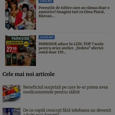
CIAO.RO
Poveştile de iubire care au rămas doar o
amintire! Imagini tari cu Gina Pistol,
Răzvan...
GO4IT.RO
PARKSIDE aduce în LIDL TOP 7 scule
pentru orice atelier. „Vedeta” ofertei
costă doar 129...
Cele mai noi articole
Beneficiul surpriză pe care le-ar putea avea
medicamentele pentru slăbit
De ce copiii crescuți fără telefoane au devenit
adulți mai fericiți?