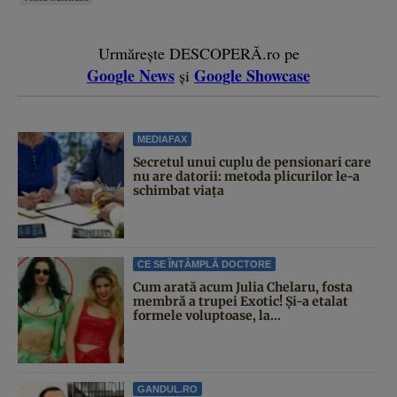
Urmărește DESCOPERĂ.ro pe
Google News
Google Showcase
și
MEDIAFAX
Secretul unui cuplu de pensionari care
nu are datorii: metoda plicurilor le-a
schimbat viața
CE SE ÎNTÂMPLĂ DOCTORE
Cum arată acum Julia Chelaru, fosta
membră a trupei Exotic! Și-a etalat
formele voluptoase, la...
GANDUL.RO