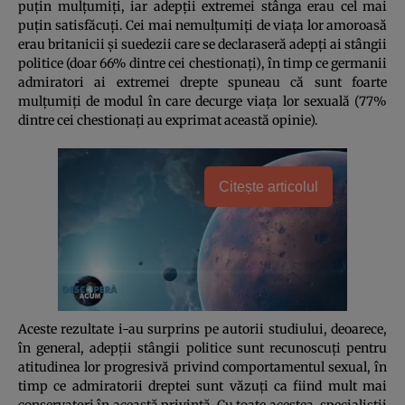
puţin mulţumiţi, iar adepţii extremei stânga erau cel mai
puţin satisfăcuţi. Cei mai nemulţumiţi de viaţa lor amoroasă
erau britanicii şi suedezii care se declaraseră adepţi ai stângii
politice (doar 66% dintre cei chestionaţi), în timp ce germanii
admiratori ai extremei drepte spuneau că sunt foarte
mulţumiţi de modul în care decurge viaţa lor sexuală (77%
dintre cei chestionaţi au exprimat această opinie).
Citește articolul
Aceste rezultate i-au surprins pe autorii studiului, deoarece,
în general, adepţii stângii politice sunt recunoscuţi pentru
atitudinea lor progresivă privind comportamentul sexual, în
timp ce admiratorii dreptei sunt văzuţi ca fiind mult mai
conservatori în această privinţă. Cu toate acestea, specialiştii