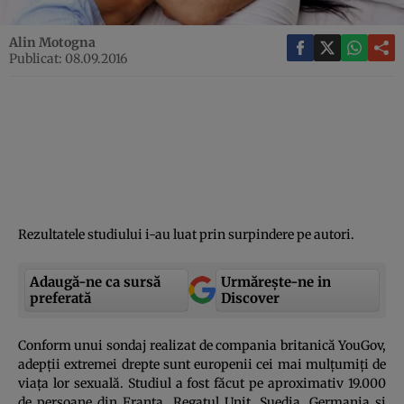
Alin Motogna
Publicat: 08.09.2016
Rezultatele studiului i-au luat prin surpindere pe autori.
Adaugă-ne ca sursă
Urmărește-ne in
preferată
Discover
Conform unui sondaj realizat de compania britanică YouGov,
adepţii extremei drepte sunt europenii cei mai mulţumiţi de
viaţa lor sexuală. Studiul a fost făcut pe aproximativ 19.000
de persoane din Franţa, Regatul Unit, Suedia, Germania şi