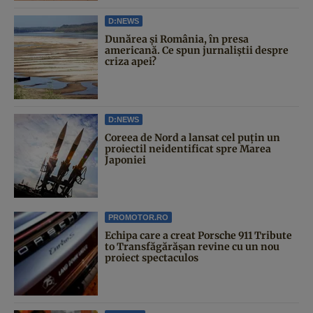
D:NEWS
Dunărea și România, în presa
americană. Ce spun jurnaliștii despre
criza apei?
D:NEWS
Coreea de Nord a lansat cel puțin un
proiectil neidentificat spre Marea
Japoniei
PROMOTOR.RO
Echipa care a creat Porsche 911 Tribute
to Transfăgărășan revine cu un nou
proiect spectaculos