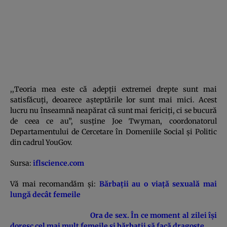
,,Teoria mea este că adepţii extremei drepte sunt mai
satisfăcuţi, deoarece aşteptările lor sunt mai mici. Acest
lucru nu înseamnă neapărat că sunt mai fericiţi, ci se bucură
de ceea ce au”, susţine Joe Twyman, coordonatorul
Departamentului de Cercetare în Domeniile Social şi Politic
din cadrul YouGov.
Sursa:
iflscience.com
Vă mai recomandăm şi:
Bărbaţii au o viaţă sexuală mai
lungă decât femeile
Ora de sex. În ce moment al zilei îşi
doresc cel mai mult femeile şi bărbaţii să facă dragoste