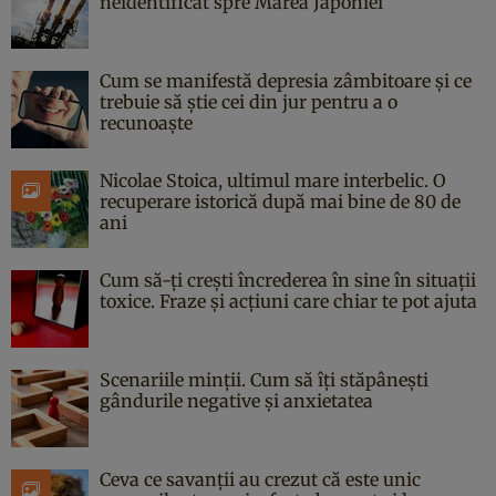
neidentificat spre Marea Japoniei
Cum se manifestă depresia zâmbitoare și ce
trebuie să știe cei din jur pentru a o
recunoaște
Nicolae Stoica, ultimul mare interbelic. O
recuperare istorică după mai bine de 80 de
ani
Cum să-ți crești încrederea în sine în situații
toxice. Fraze și acțiuni care chiar te pot ajuta
Scenariile minții. Cum să îți stăpânești
gândurile negative și anxietatea
Ceva ce savanții au crezut că este unic