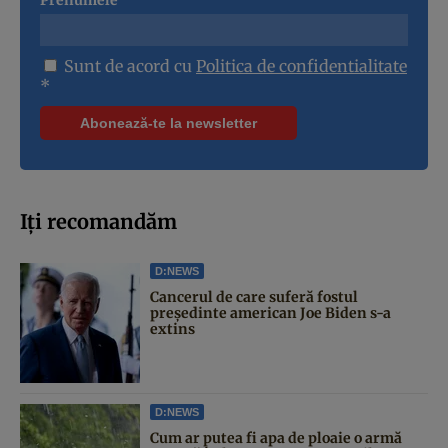
Sunt de acord cu
Politica de confidentialitate
*
Iți recomandăm
D:NEWS
Cancerul de care suferă fostul
președinte american Joe Biden s-a
extins
D:NEWS
Cum ar putea fi apa de ploaie o armă