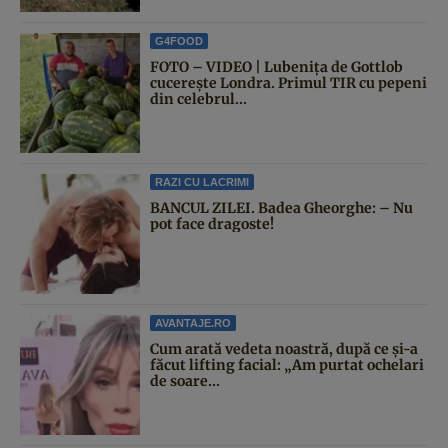
G4FOOD
FOTO – VIDEO | Lubenița de Gottlob
cucerește Londra. Primul TIR cu pepeni
din celebrul...
RAZI CU LACRIMI
BANCUL ZILEI. Badea Gheorghe: – Nu
pot face dragoste!
AVANTAJE.RO
Cum arată vedeta noastră, după ce și-a
făcut lifting facial: „Am purtat ochelari
de soare...