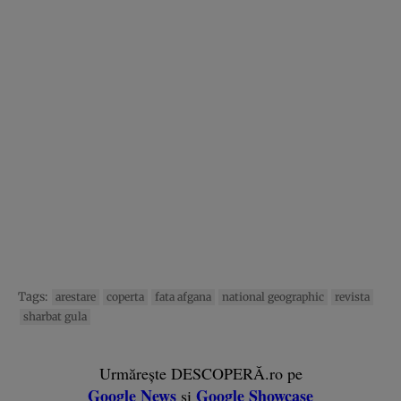
Tags:
arestare
coperta
fata afgana
national geographic
revista
sharbat gula
Urmărește DESCOPERĂ.ro pe
Google News
Google Showcase
și