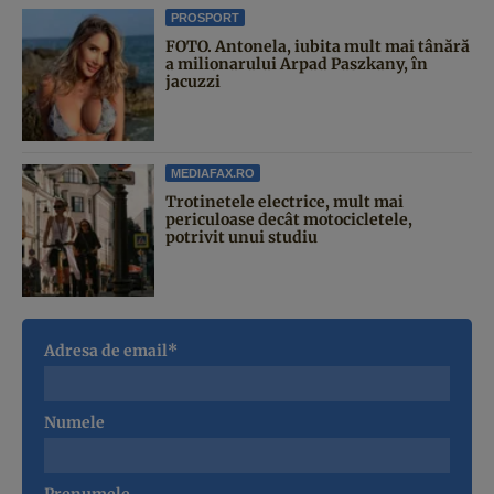
PROSPORT
FOTO. Antonela, iubita mult mai tânără
a milionarului Arpad Paszkany, în
jacuzzi
MEDIAFAX.RO
Trotinetele electrice, mult mai
periculoase decât motocicletele,
potrivit unui studiu
Adresa de email*
Numele
Prenumele