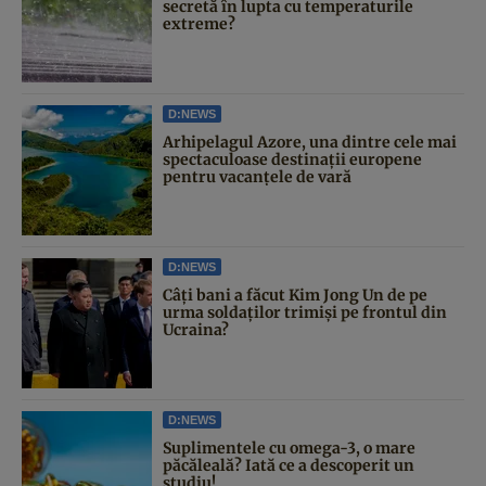
secretă în lupta cu temperaturile
extreme?
D:NEWS
Arhipelagul Azore, una dintre cele mai
spectaculoase destinații europene
pentru vacanțele de vară
D:NEWS
Câți bani a făcut Kim Jong Un de pe
urma soldaților trimiși pe frontul din
Ucraina?
D:NEWS
Suplimentele cu omega-3, o mare
păcăleală? Iată ce a descoperit un
studiu!