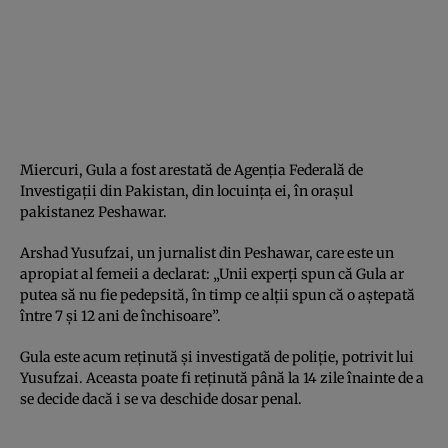
Miercuri, Gula a fost arestată de Agenţia Federală de
Investigaţii din Pakistan, din locuinţa ei, în oraşul
pakistanez Peshawar.
Arshad Yusufzai, un jurnalist din Peshawar, care este un
apropiat al femeii a declarat: „Unii experţi spun că Gula ar
putea să nu fie pedepsită, în timp ce alţii spun că o aştepată
între 7 şi 12 ani de închisoare”.
Gula este acum reţinută şi investigată de poliţie, potrivit lui
Yusufzai. Aceasta poate fi reţinută până la 14 zile înainte de a
se decide dacă i se va deschide dosar penal.