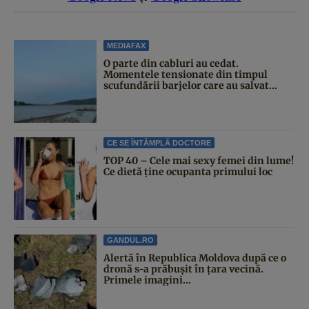
MEDIAFAX
O parte din cabluri au cedat.
Momentele tensionate din timpul
scufundării barjelor care au salvat...
CE SE ÎNTÂMPLĂ DOCTORE
TOP 40 – Cele mai sexy femei din lume!
Ce dietă ține ocupanta primului loc
GANDUL.RO
Alertă în Republica Moldova după ce o
dronă s-a prăbușit în țara vecină.
Primele imagini...