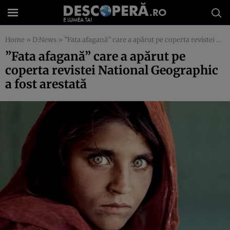
Home
»
D:News
»
”Fata afagană” care a apărut pe coperta revistei National Geographic a fost arestată
”Fata afagană” care a apărut pe
coperta revistei National Geographic
a fost arestată