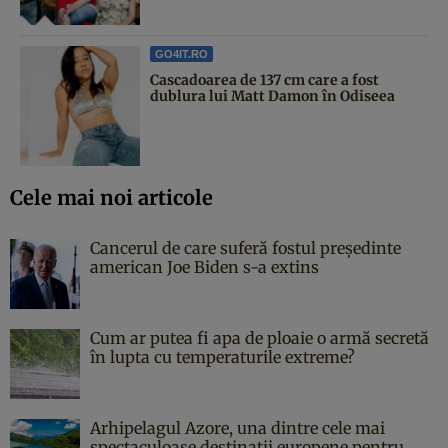
GO4IT.RO
Cascadoarea de 137 cm care a fost
dublura lui Matt Damon în Odiseea
Cele mai noi articole
Cancerul de care suferă fostul președinte
american Joe Biden s-a extins
Cum ar putea fi apa de ploaie o armă secretă
în lupta cu temperaturile extreme?
Arhipelagul Azore, una dintre cele mai
spectaculoase destinații europene pentru