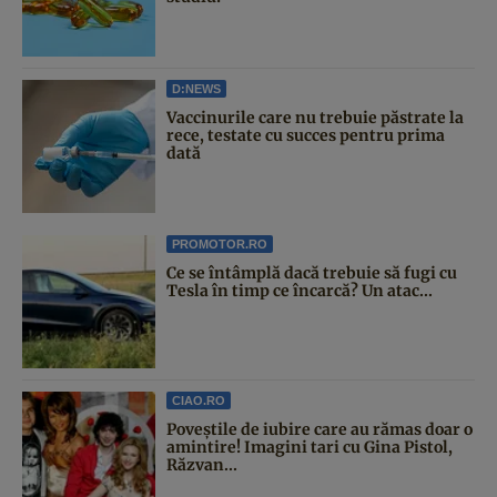
D:NEWS
Vaccinurile care nu trebuie păstrate la
rece, testate cu succes pentru prima
dată
PROMOTOR.RO
Ce se întâmplă dacă trebuie să fugi cu
Tesla în timp ce încarcă? Un atac...
CIAO.RO
Poveştile de iubire care au rămas doar o
amintire! Imagini tari cu Gina Pistol,
Răzvan...