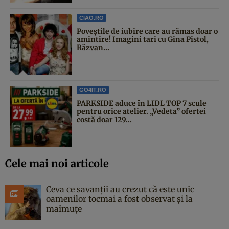
CIAO.RO
Poveştile de iubire care au rămas doar o
amintire! Imagini tari cu Gina Pistol,
Răzvan...
GO4IT.RO
PARKSIDE aduce în LIDL TOP 7 scule
pentru orice atelier. „Vedeta” ofertei
costă doar 129...
Cele mai noi articole
Ceva ce savanții au crezut că este unic
oamenilor tocmai a fost observat și la
maimuțe