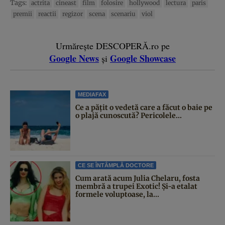
Tags:
actrita
cineast
film
folosire
hollywood
lectura
paris
premii
reactii
regizor
scena
scenariu
viol
Urmărește DESCOPERĂ.ro pe
Google News
Google Showcase
și
MEDIAFAX
Ce a pățit o vedetă care a făcut o baie pe
o plajă cunoscută? Pericolele...
CE SE ÎNTÂMPLĂ DOCTORE
Cum arată acum Julia Chelaru, fosta
membră a trupei Exotic! Și-a etalat
formele voluptoase, la...