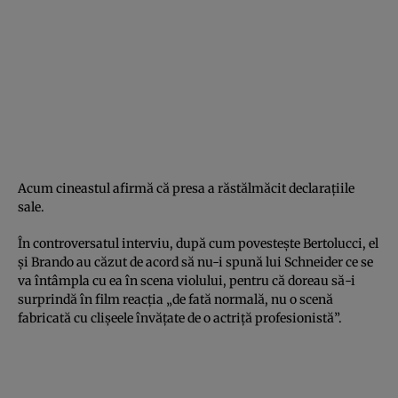
Acum cineastul afirmă că presa a răstălmăcit declaraţiile
sale.
În controversatul interviu, după cum povesteşte Bertolucci, el
şi Brando au căzut de acord să nu-i spună lui Schneider ce se
va întâmpla cu ea în scena violului, pentru că doreau să-i
surprindă în film reacţia „de fată normală, nu o scenă
fabricată cu clişeele învăţate de o actriţă profesionistă”.