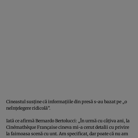
Cineastul susţine că informaţiile din presă s-au bazat pe „o
neînţelegere ridicolă”.
Iată ce afirmă Bernardo Bertolucci: „În urmă cu câţiva ani, la
Cinémathèque Française cineva mi-a cerut detalii cu privire
la faimoasa scenă cu unt. Am specificat, dar poate că nu am