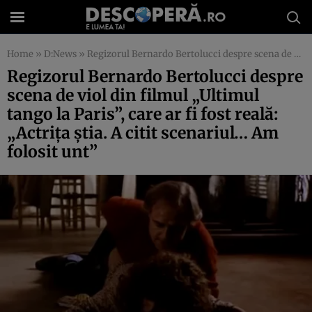
Home
»
D:News
»
Regizorul Bernardo Bertolucci despre scena de viol din filmul „Ultimul tango la Paris”, care ar fi fost reală: „Actriţa ştia. A citit scenariul… Am folosit unt”
Regizorul Bernardo Bertolucci despre
scena de viol din filmul „Ultimul
tango la Paris”, care ar fi fost reală:
„Actriţa ştia. A citit scenariul… Am
folosit unt”