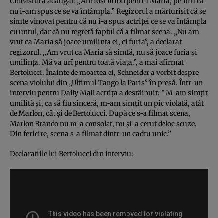
Cineastul a adăugat: „Am fost oribil pentru Maria, pentru că
nu i-am spus ce se va întâmpla.” Regizorul a mărturisit că se
simte vinovat pentru că nu i-a spus actriţei ce se va întâmpla
cu untul, dar că nu regretă faptul că a filmat scena. „Nu am
vrut ca Maria să joace umilinţa ei, ci furia”, a declarat
regizorul. „Am vrut ca Maria să simtă, nu să joace furia şi
umilinţa. Mă va urî pentru toată viaţa.”, a mai afirmat
Bertolucci. Înainte de moartea ei, Schneider a vorbit despre
scena violului din „Ultimul Tango la Paris” în presă. Într-un
interviu pentru Daily Mail actriţa a destăinuit: ” M-am simţit
umilită şi, ca să fiu sinceră, m-am simţit un pic violată, atât
de Marlon, cât şi de Bertolucci. După ce s-a filmat scena,
Marlon Brando nu m-a consolat, nu şi-a cerut deloc scuze.
Din fericire, scena s-a filmat dintr-un cadru unic.”
Declaraţiile lui Bertolucci din interviu: