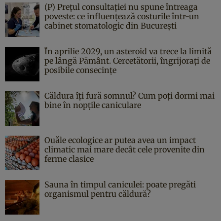
(P) Prețul consultației nu spune întreaga
poveste: ce influențează costurile într-un
cabinet stomatologic din București
În aprilie 2029, un asteroid va trece la limită
pe lângă Pământ. Cercetătorii, îngrijorați de
posibile consecințe
Căldura îți fură somnul? Cum poți dormi mai
bine în nopțile caniculare
Ouăle ecologice ar putea avea un impact
climatic mai mare decât cele provenite din
ferme clasice
Sauna în timpul caniculei: poate pregăti
organismul pentru căldură?