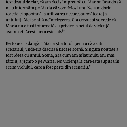
fost destul de clar, că am decis împreună cu Marlon Brando să
nu o informăm pe Maria că vom folosi unt. Ne-am dorit
reacţia ei spontană la utilizarea necorespunzătoare [a
untului]. Aici se află neînţelegerea. S-a crezut şi se crede că
Maria nu a fost informată cu privire la actul de violenţă
asupra ei. Acest lucru este fals!”.
Bertolucci adaugă:” Maria ştia totul, pentru că a citit
scenariul, unde era descrisă fiecare scenă. Singura noutate a
fost ideea cu untul. Scena, aşa cum am aflat mulţi ani mai
târziu, a jignit-o pe Maria. Nu violenţa la care este supusă în
scena violului, care a fost parte din scenariu.”