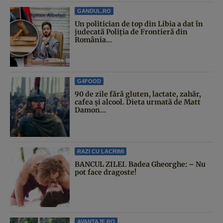
GANDUL.RO
Un politician de top din Libia a dat în
judecată Poliția de Frontieră din
România...
G4FOOD
90 de zile fără gluten, lactate, zahăr,
cafea și alcool. Dieta urmată de Matt
Damon...
RAZI CU LACRIMI
BANCUL ZILEI. Badea Gheorghe: – Nu
pot face dragoste!
AVANTAJE.RO