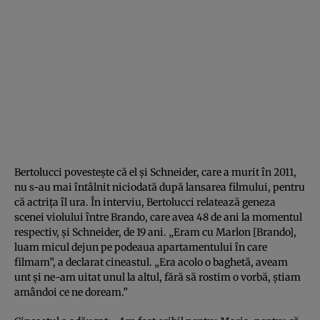
Bertolucci povesteşte că el şi Schneider, care a murit în 2011,
nu s-au mai întâlnit niciodată după lansarea filmului, pentru
că actriţa îl ura. În interviu, Bertolucci relatează geneza
scenei violului între Brando, care avea 48 de ani la momentul
respectiv, şi Schneider, de 19 ani. „Eram cu Marlon [Brando],
luam micul dejun pe podeaua apartamentului în care
filmam”, a declarat cineastul. „Era acolo o baghetă, aveam
unt şi ne-am uitat unul la altul, fără să rostim o vorbă, ştiam
amândoi ce ne doream.”