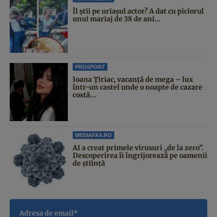
Îl știi pe uriașul actor? A dat cu piciorul
unui mariaj de 38 de ani...
PROSPORT
Ioana Țiriac, vacanță de mega – lux
într-un castel unde o noapte de cazare
costă...
MEDIAFAX.RO
AI a creat primele virusuri „de la zero”.
Descoperirea îi îngrijorează pe oamenii
de știință
Adresa de email*