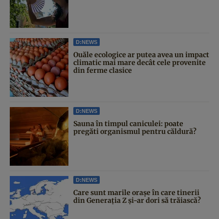
D:NEWS
Ouăle ecologice ar putea avea un impact
climatic mai mare decât cele provenite
din ferme clasice
D:NEWS
Sauna în timpul caniculei: poate
pregăti organismul pentru căldură?
D:NEWS
Care sunt marile orașe în care tinerii
din Generația Z și-ar dori să trăiască?