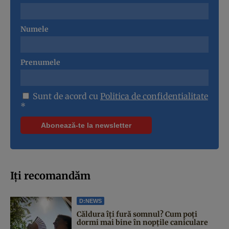
Numele
Prenumele
Sunt de acord cu
Politica de confidentialitate
*
Iți recomandăm
D:NEWS
Căldura îți fură somnul? Cum poți
dormi mai bine în nopțile caniculare