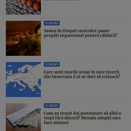
D:NEWS
Sauna în timpul caniculei: poate
pregăti organismul pentru căldură?
D:NEWS
Care sunt marile orașe în care tinerii
din Generația Z și-ar dori să trăiască?
D:NEWS
Cum au reușit doi pensionari să aibă o
viață fără datorii? Metoda simplă care
face minuni