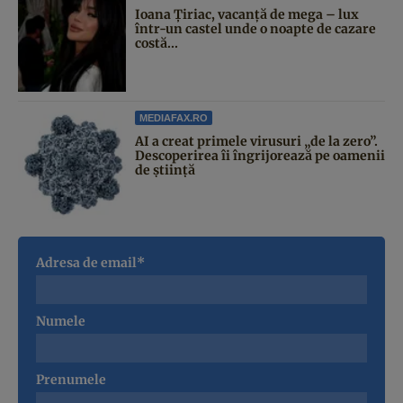
Ioana Țiriac, vacanță de mega – lux
într-un castel unde o noapte de cazare
costă...
MEDIAFAX.RO
AI a creat primele virusuri „de la zero”.
Descoperirea îi îngrijorează pe oamenii
de știință
Adresa de email*
Numele
Prenumele