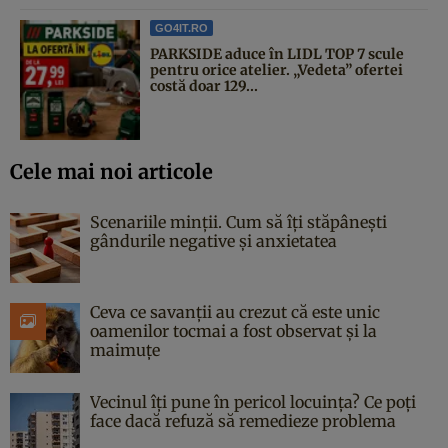
GO4IT.RO
PARKSIDE aduce în LIDL TOP 7 scule
pentru orice atelier. „Vedeta” ofertei
costă doar 129...
Cele mai noi articole
Scenariile minții. Cum să îți stăpânești
gândurile negative și anxietatea
Ceva ce savanții au crezut că este unic
oamenilor tocmai a fost observat și la
maimuțe
Vecinul îți pune în pericol locuința? Ce poți
face dacă refuză să remedieze problema