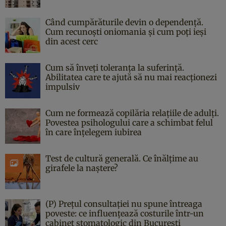
Când cumpărăturile devin o dependență.
Cum recunoști oniomania și cum poți ieși
din acest cerc
Cum să înveți toleranța la suferință.
Abilitatea care te ajută să nu mai reacționezi
impulsiv
Cum ne formează copilăria relațiile de adulți.
Povestea psihologului care a schimbat felul
în care înțelegem iubirea
Test de cultură generală. Ce înălțime au
girafele la naștere?
(P) Prețul consultației nu spune întreaga
poveste: ce influențează costurile într-un
cabinet stomatologic din București