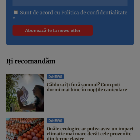
Sunt de acord cu
Politica de confidentialitate
*
Iți recomandăm
D:NEWS
Căldura îți fură somnul? Cum poți
dormi mai bine în nopțile caniculare
D:NEWS
Ouăle ecologice ar putea avea un impact
climatic mai mare decât cele provenite
din ferme clasice