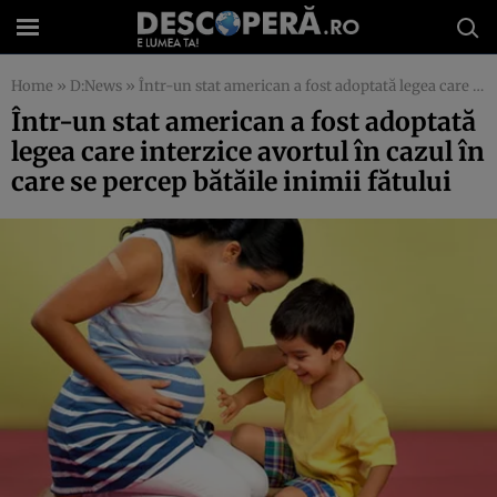
Home
»
D:News
»
Într-un stat american a fost adoptată legea care interzice avortul în cazul în care se percep bătăile inimii fătului
Într-un stat american a fost adoptată
legea care interzice avortul în cazul în
care se percep bătăile inimii fătului