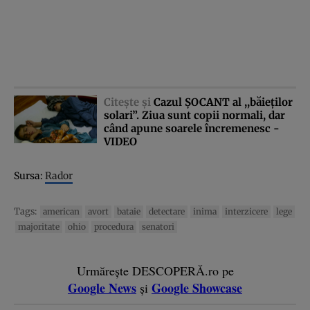
Citeşte şi
Cazul ŞOCANT al ,,băieţilor
solari”. Ziua sunt copii normali, dar
când apune soarele încremenesc -
VIDEO
Sursa:
Rador
Tags:
american
avort
bataie
detectare
inima
interzicere
lege
majoritate
ohio
procedura
senatori
Urmărește DESCOPERĂ.ro pe
Google News
Google Showcase
și