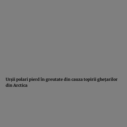
Urşii polari pierd în greutate din cauza topirii gheţarilor
din Arctica