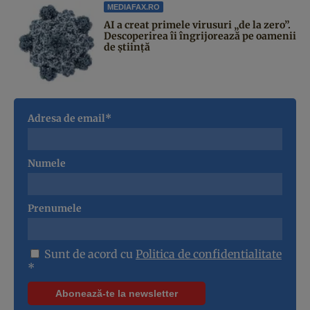
MEDIAFAX.RO
AI a creat primele virusuri „de la zero”.
Descoperirea îi îngrijorează pe oamenii
de știință
Adresa de email*
Numele
Prenumele
Sunt de acord cu
Politica de confidentialitate
*