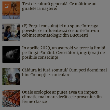
Test de cultură generală. Ce înălțime au
girafele la naștere?
(P) Prețul consultației nu spune întreaga
poveste: ce influențează costurile într-un
cabinet stomatologic din București
În aprilie 2029, un asteroid va trece la limită
pe lângă Pământ. Cercetătorii, îngrijorați de
posibile consecințe
Căldura îți fură somnul? Cum poți dormi mai
bine în nopțile caniculare
Ouăle ecologice ar putea avea un impact
climatic mai mare decât cele provenite din
ferme clasice