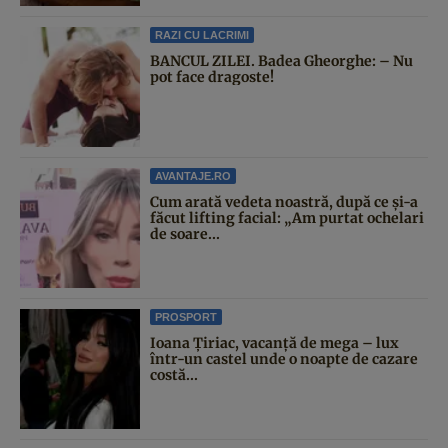
RAZI CU LACRIMI
BANCUL ZILEI. Badea Gheorghe: – Nu
pot face dragoste!
AVANTAJE.RO
Cum arată vedeta noastră, după ce și-a
făcut lifting facial: „Am purtat ochelari
de soare...
PROSPORT
Ioana Țiriac, vacanță de mega – lux
într-un castel unde o noapte de cazare
costă...