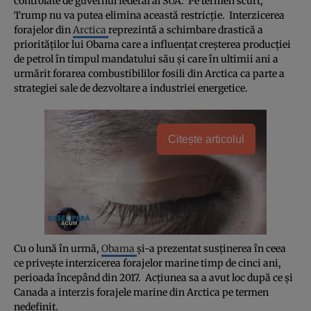
controlate de guvernul federal al SUA. Pe termen scurt,
Trump nu va putea elimina această restricţie. Interzicerea
forajelor din
Arctica
reprezintă a schimbare drastică a
priorităţilor lui Obama care a influenţat creşterea producţiei
de petrol în timpul mandatului său şi care în ultimii ani a
urmărit forarea combustibililor fosili din Arctica ca parte a
strategiei sale de dezvoltare a industriei energetice.
Citește articolul
Cu o lună în urmă,
Obama
şi-a prezentat susţinerea în ceea
ce priveşte interzicerea forajelor marine timp de cinci ani,
perioada începând din 2017. Acţiunea sa a avut loc după ce şi
Canada a interzis forajele marine din Arctica pe termen
nedefinit.