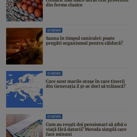
din ferme clasice
D:NEWS
Sauna în timpul caniculei: poate
pregăti organismul pentru căldură?
D:NEWS
Care sunt marile orașe în care tinerii
din Generația Z și-ar dori să trăiască?
D:NEWS
Cum au reușit doi pensionari să aibă o
viață fără datorii? Metoda simplă care
face minuni