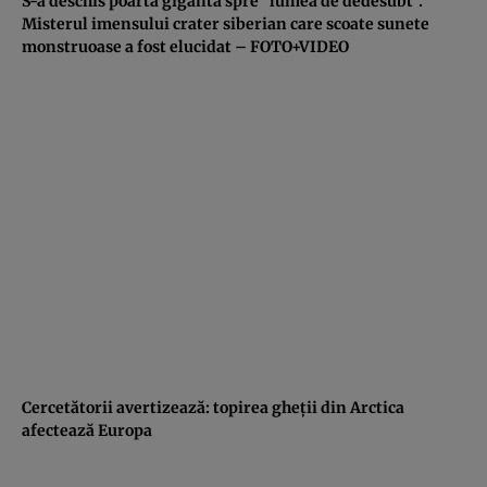
S-a deschis poarta gigantă spre ”lumea de dedesubt”.
Misterul imensului crater siberian care scoate sunete
monstruoase a fost elucidat – FOTO+VIDEO
Cercetătorii avertizează: topirea gheţii din Arctica
afectează Europa