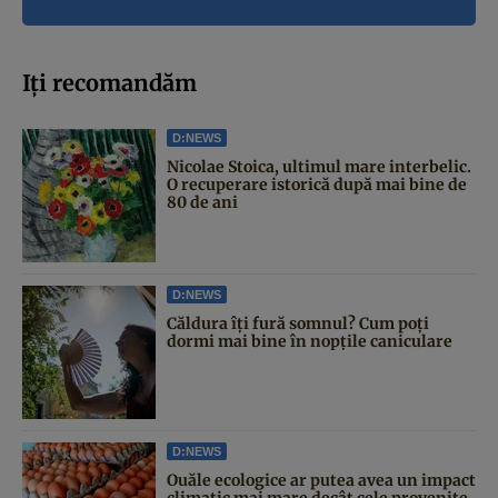
Iți recomandăm
D:NEWS
Nicolae Stoica, ultimul mare interbelic.
O recuperare istorică după mai bine de
80 de ani
D:NEWS
Căldura îți fură somnul? Cum poți
dormi mai bine în nopțile caniculare
D:NEWS
Ouăle ecologice ar putea avea un impact
climatic mai mare decât cele provenite