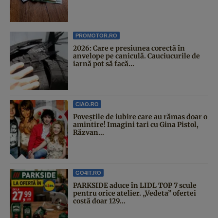
PROMOTOR.RO
2026: Care e presiunea corectă în
anvelope pe caniculă. Cauciucurile de
iarnă pot să facă...
CIAO.RO
Poveştile de iubire care au rămas doar o
amintire! Imagini tari cu Gina Pistol,
Răzvan...
GO4IT.RO
PARKSIDE aduce în LIDL TOP 7 scule
pentru orice atelier. „Vedeta” ofertei
costă doar 129...