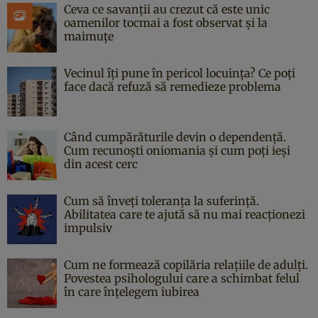
Ceva ce savanții au crezut că este unic
oamenilor tocmai a fost observat și la
maimuțe
Vecinul îți pune în pericol locuința? Ce poți
face dacă refuză să remedieze problema
Când cumpărăturile devin o dependență.
Cum recunoști oniomania și cum poți ieși
din acest cerc
Cum să înveți toleranța la suferință.
Abilitatea care te ajută să nu mai reacționezi
impulsiv
Cum ne formează copilăria relațiile de adulți.
Povestea psihologului care a schimbat felul
în care înțelegem iubirea