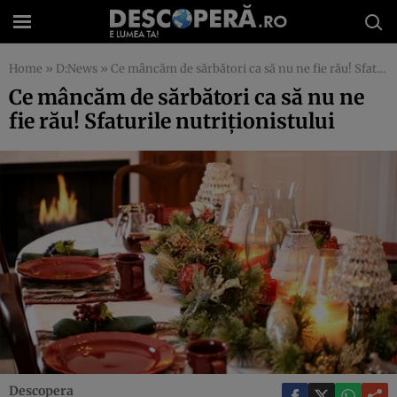
Home
»
D:News
»
Ce mâncăm de sărbători ca să nu ne fie rău! Sfaturile nutriţionistului
Ce mâncăm de sărbători ca să nu ne
fie rău! Sfaturile nutriţionistului
Descopera