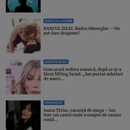
RAZI CU LACRIMI
BANCUL ZILEI. Badea Gheorghe: – Nu
pot face dragoste!
AVANTAJE.RO
Cum arată vedeta noastră, după ce și-a
făcut lifting facial: „Am purtat ochelari
de soare...
PROSPORT
Ioana Țiriac, vacanță de mega – lux
într-un castel unde o noapte de cazare
costă...