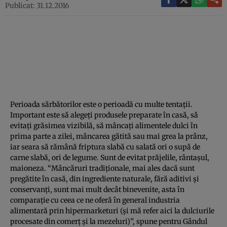
Publicat: 31.12.2016
Perioada sărbătorilor este o perioadă cu multe tentaţii.
Important este să alegeţi produsele preparate în casă, să
evitaţi grăsimea vizibilă, să mâncaţi alimentele dulci în
prima parte a zilei, mâncarea gătită sau mai grea la prânz,
iar seara să rămână friptura slabă cu salată ori o supă de
carne slabă, ori de legume. Sunt de evitat prăjelile, rântaşul,
maioneza. “Mâncăruri tradiţionale, mai ales dacă sunt
pregătite în casă, din ingrediente naturale, fără aditivi şi
conservanţi, sunt mai mult decât binevenite, asta în
comparaţie cu ceea ce ne oferă în general industria
alimentară prin hipermarketuri (şi mă refer aici la dulciurile
procesate din comerţ şi la mezeluri)”, spune pentru Gândul