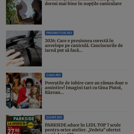
dormi mai bine în nopțile caniculare
PROMOTOR.RO
2026: Care e presiunea corectă în
anvelope pe caniculă. Cauciucurile de
iarnă pot să facă...
CIAO.RO
Poveştile de iubire care au rămas doar o
amintire! Imagini tari cu Gina Pistol,
Răzvan...
GO4IT.RO
PARKSIDE aduce în LIDL TOP 7 scule
pentru orice atelier. „Vedeta” ofertei