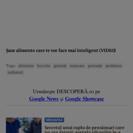
Şase alimente care te vor face mai inteligent (VIDEO)
Tags:
alimente
bucurie
general
mancare
perioada
probleme
sarbatori
Urmărește DESCOPERĂ.ro pe
Google News
Google Showcase
și
MEDIAFAX
Secretul unui cuplu de pensionari care
nu are datorii: metoda plicurilor le-a