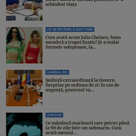
schimbat viața
CE SE ÎNTÂMPLĂ DOCTORE
Cum arată acum Julia Chelaru, fosta
membră a trupei Exotic! Și-a etalat
formele voluptoase, la...
GANDUL.RO
Şedinţă extraordinară la Guvern.
Surprize pe ordinea de zi: în caz de
urgență, guvernul va...
G4FOOD
Ce mănâncă marinarii care petrec până
la 90 de zile într-un submarin. Cum
arată meniul...