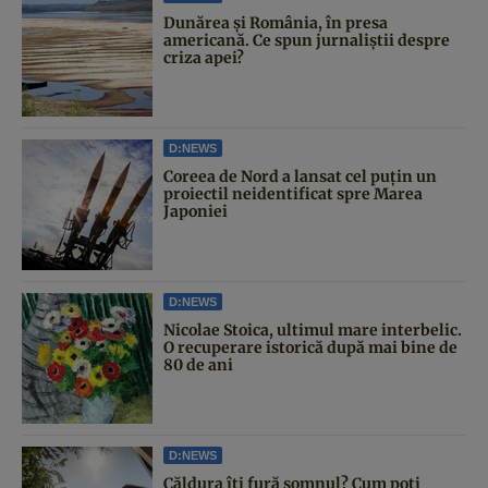
Dunărea și România, în presa
americană. Ce spun jurnaliștii despre
criza apei?
D:NEWS
Coreea de Nord a lansat cel puțin un
proiectil neidentificat spre Marea
Japoniei
D:NEWS
Nicolae Stoica, ultimul mare interbelic.
O recuperare istorică după mai bine de
80 de ani
D:NEWS
Căldura îți fură somnul? Cum poți