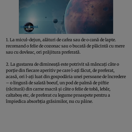
1. La micul-dejun, alături de cafea sau de o cană de lapte.
recomand o felie de cozonac sau o bucată de plăcintă cu mere
sau cu dovleac, ori prăjitura preferată.
2. La gustarea de dimineaţă este potrivit să mâncaţi câte o
porţie din fiecare aperitiv pe care l-aţi făcut, de preferat,
acasă, ori l-aţi luat din gospodăria unei persoane de încredere
– o lingură de salată boeuf, un pod de palmă de piftie
(răcitură) din carne macră şi câte o felie de tobă, lebăr,
caltaboş etc, de preferat cu legume proaspete pentru a
împiedica absorbţia grăsimilor, nu cu pâine.