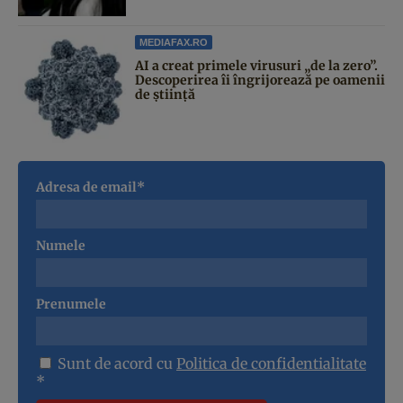
MEDIAFAX.RO
AI a creat primele virusuri „de la zero”.
Descoperirea îi îngrijorează pe oamenii
de știință
Adresa de email*
Numele
Prenumele
Sunt de acord cu
Politica de confidentialitate
*