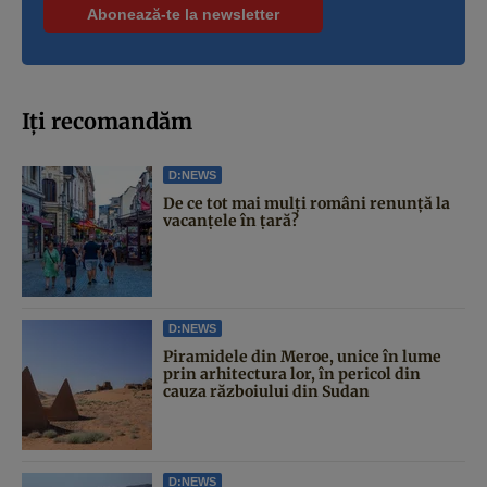
Iți recomandăm
D:NEWS
De ce tot mai mulți români renunță la
vacanțele în țară?
D:NEWS
Piramidele din Meroe, unice în lume
prin arhitectura lor, în pericol din
cauza războiului din Sudan
D:NEWS