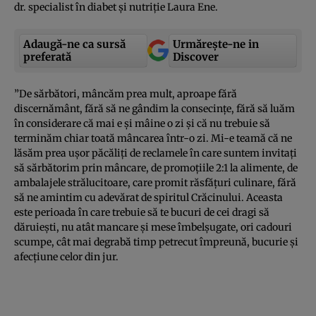
dr. specialist în diabet şi nutriţie Laura Ene.
Adaugă-ne ca sursă
Urmărește-ne in
preferată
Discover
”De sărbători, mâncăm prea mult, aproape fără
discernământ, fără să ne gândim la consecinţe, fără să luăm
în considerare că mai e şi mâine o zi şi că nu trebuie să
terminăm chiar toată mâncarea într-o zi. Mi-e teamă că ne
lăsăm prea uşor păcăliţi de reclamele în care suntem invitaţi
să sărbătorim prin mâncare, de promoţiile 2:1 la alimente, de
ambalajele strălucitoare, care promit răsfăţuri culinare, fără
să ne amintim cu adevărat de spiritul Crăcinului. Aceasta
este perioada în care trebuie să te bucuri de cei dragi să
dăruieşti, nu atât mancare şi mese îmbelşugate, ori cadouri
scumpe, cât mai degrabă timp petrecut împreună, bucurie şi
afecţiune celor din jur.