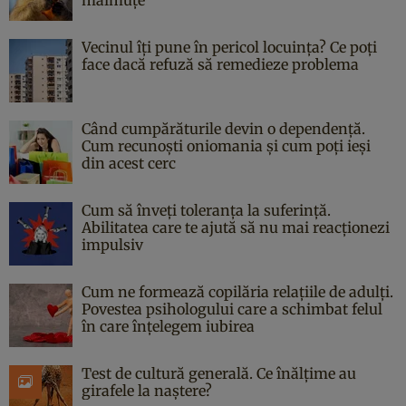
Vecinul îți pune în pericol locuința? Ce poți
face dacă refuză să remedieze problema
Când cumpărăturile devin o dependență.
Cum recunoști oniomania și cum poți ieși
din acest cerc
Cum să înveți toleranța la suferință.
Abilitatea care te ajută să nu mai reacționezi
impulsiv
Cum ne formează copilăria relațiile de adulți.
Povestea psihologului care a schimbat felul
în care înțelegem iubirea
Test de cultură generală. Ce înălțime au
girafele la naștere?