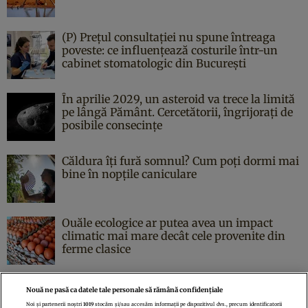
(P) Prețul consultației nu spune întreaga
poveste: ce influențează costurile într-un
cabinet stomatologic din București
În aprilie 2029, un asteroid va trece la limită
pe lângă Pământ. Cercetătorii, îngrijorați de
posibile consecințe
Căldura îți fură somnul? Cum poți dormi mai
bine în nopțile caniculare
Ouăle ecologice ar putea avea un impact
climatic mai mare decât cele provenite din
ferme clasice
Nouă ne pasă ca datele tale personale să rămână confidențiale
Noi și partenerii noștri
1019
stocăm și/sau accesăm informații pe dispozitivul dvs., precum identificatorii