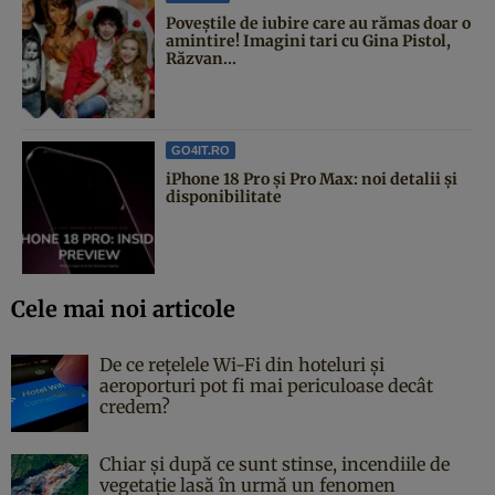
Poveştile de iubire care au rămas doar o
amintire! Imagini tari cu Gina Pistol,
Răzvan...
GO4IT.RO
iPhone 18 Pro și Pro Max: noi detalii și
disponibilitate
Cele mai noi articole
De ce rețelele Wi-Fi din hoteluri și
aeroporturi pot fi mai periculoase decât
credem?
Chiar și după ce sunt stinse, incendiile de
vegetație lasă în urmă un fenomen