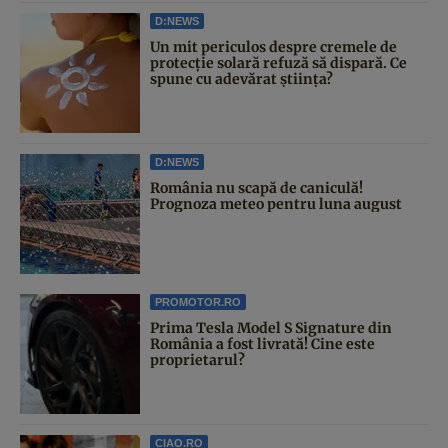
D:NEWS
Un mit periculos despre cremele de
protecție solară refuză să dispară. Ce
spune cu adevărat știința?
D:NEWS
România nu scapă de caniculă!
Prognoza meteo pentru luna august
PROMOTOR.RO
Prima Tesla Model S Signature din
România a fost livrată! Cine este
proprietarul?
CIAO.RO