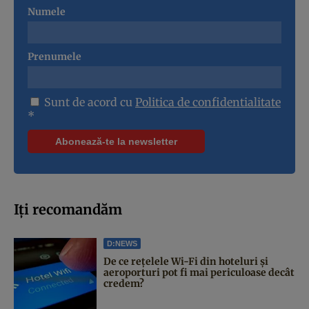
Numele
Prenumele
Sunt de acord cu
Politica de confidentialitate
*
Iți recomandăm
D:NEWS
De ce rețelele Wi-Fi din hoteluri și
aeroporturi pot fi mai periculoase decât
credem?