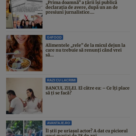
„Prima doamnă” a țării își publică
declarația de avere, după un an de
presiuni jurnalistice....
G4FOOD
Alimentele „rele” de la micul dejun la
care nu trebuie să renunți când vrei
să...
RAZI CU LACRIMI
BANCUL ZILEI. El către ea: – Ce îți place
să ți se facă?
AVANTAJE.RO
Îl știi pe uriașul actor? A dat cu piciorul
unui mariaj de 38 de ani...