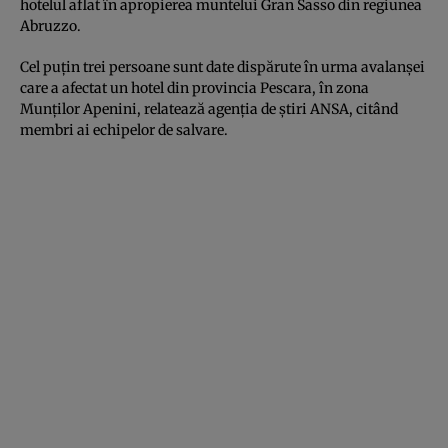
hotelul aflat în apropierea muntelui Gran Sasso din regiunea
Abruzzo.
Cel puţin trei persoane sunt date dispărute în urma avalanşei
care a afectat un hotel din provincia Pescara, în zona
Munţilor Apenini, relatează agenţia de ştiri ANSA, citând
membri ai echipelor de salvare.