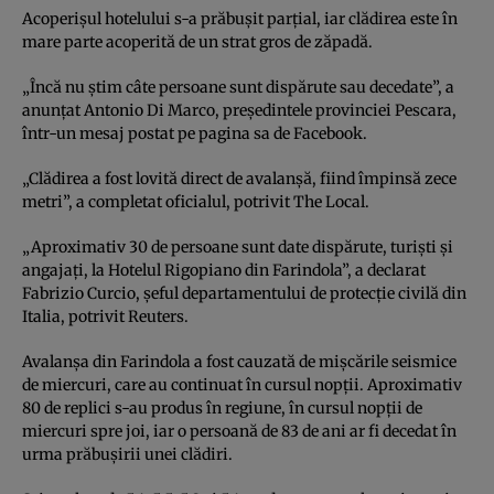
Acoperişul hotelului s-a prăbuşit parţial, iar clădirea este în
mare parte acoperită de un strat gros de zăpadă.
„Încă nu ştim câte persoane sunt dispărute sau decedate”, a
anunţat Antonio Di Marco, preşedintele provinciei Pescara,
într-un mesaj postat pe pagina sa de Facebook.
„Clădirea a fost lovită direct de avalanşă, fiind împinsă zece
metri”, a completat oficialul, potrivit The Local.
„Aproximativ 30 de persoane sunt date dispărute, turişti şi
angajaţi, la Hotelul Rigopiano din Farindola”, a declarat
Fabrizio Curcio, şeful departamentului de protecţie civilă din
Italia, potrivit Reuters.
Avalanşa din Farindola a fost cauzată de mişcările seismice
de miercuri, care au continuat în cursul nopţii. Aproximativ
80 de replici s-au produs în regiune, în cursul nopţii de
miercuri spre joi, iar o persoană de 83 de ani ar fi decedat în
urma prăbuşirii unei clădiri.