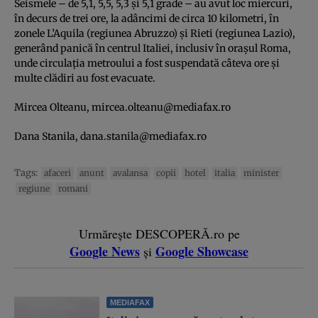
Seismele – de 5,1, 5,5, 5,3 şi 5,1 grade – au avut loc miercuri,
în decurs de trei ore, la adâncimi de circa 10 kilometri, în
zonele L’Aquila (regiunea Abruzzo) şi Rieti (regiunea Lazio),
generând panică în centrul Italiei, inclusiv în oraşul Roma,
unde circulaţia metroului a fost suspendată câteva ore şi
multe clădiri au fost evacuate.
Mircea Olteanu,
mircea.olteanu@mediafax.ro
Dana Stanila,
dana.stanila@mediafax.ro
Tags:
afaceri
anunt
avalansa
copii
hotel
italia
minister
regiune
romani
Urmărește DESCOPERĂ.ro pe
Google News
Google Showcase
și
MEDIAFAX