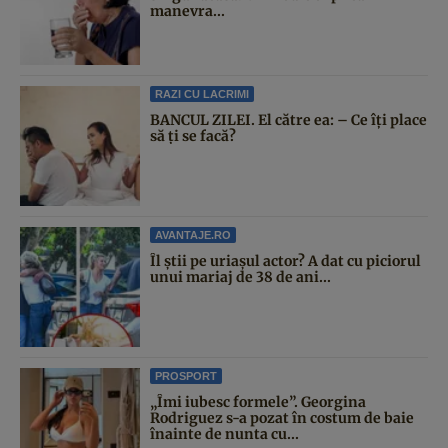
manevra...
RAZI CU LACRIMI
BANCUL ZILEI. El către ea: – Ce îți place
să ți se facă?
AVANTAJE.RO
Îl știi pe uriașul actor? A dat cu piciorul
unui mariaj de 38 de ani...
PROSPORT
„Îmi iubesc formele”. Georgina
Rodriguez s-a pozat în costum de baie
înainte de nunta cu...