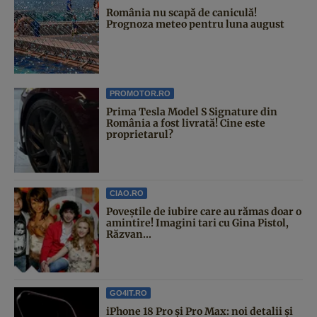
România nu scapă de caniculă!
Prognoza meteo pentru luna august
PROMOTOR.RO
Prima Tesla Model S Signature din
România a fost livrată! Cine este
proprietarul?
CIAO.RO
Poveştile de iubire care au rămas doar o
amintire! Imagini tari cu Gina Pistol,
Răzvan...
GO4IT.RO
iPhone 18 Pro și Pro Max: noi detalii și