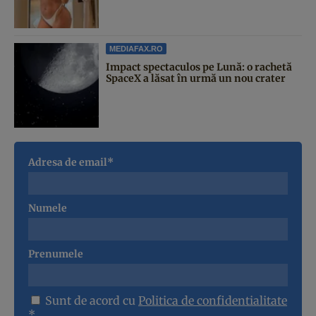
MEDIAFAX.RO
Impact spectaculos pe Lună: o rachetă
SpaceX a lăsat în urmă un nou crater
Adresa de email*
Numele
Prenumele
Sunt de acord cu
Politica de confidentialitate
*