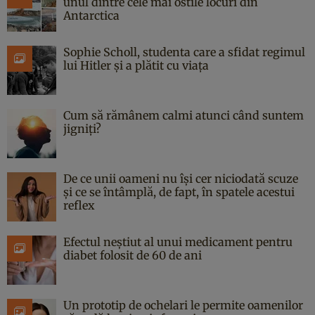
unul dintre cele mai ostile locuri din
Antarctica
Sophie Scholl, studenta care a sfidat regimul
lui Hitler și a plătit cu viața
Cum să rămânem calmi atunci când suntem
jigniți?
De ce unii oameni nu își cer niciodată scuze
și ce se întâmplă, de fapt, în spatele acestui
reflex
Efectul neștiut al unui medicament pentru
diabet folosit de 60 de ani
Un prototip de ochelari le permite oamenilor