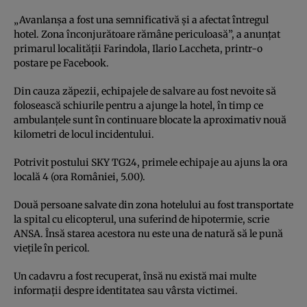
„Avanlanşa a fost una semnificativă şi a afectat întregul
hotel. Zona înconjurătoare rămâne periculoasă”, a anunţat
primarul localităţii Farindola, Ilario Laccheta, printr-o
postare pe Facebook.
Din cauza zăpezii, echipajele de salvare au fost nevoite să
folosească schiurile pentru a ajunge la hotel, în timp ce
ambulanţele sunt în continuare blocate la aproximativ nouă
kilometri de locul incidentului.
Potrivit postului SKY TG24, primele echipaje au ajuns la ora
locală 4 (ora României, 5.00).
Două persoane salvate din zona hotelului au fost transportate
la spital cu elicopterul, una suferind de hipotermie, scrie
ANSA. Însă starea acestora nu este una de natură să le pună
vieţile în pericol.
Un cadavru a fost recuperat, însă nu există mai multe
informaţii despre identitatea sau vârsta victimei.