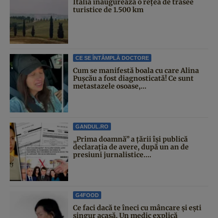
Italia inaugurează o rețea de trasee
turistice de 1.500 km
CE SE ÎNTÂMPLĂ DOCTORE
Cum se manifestă boala cu care Alina
Pușcău a fost diagnosticată! Ce sunt
metastazele osoase,...
GANDUL.RO
„Prima doamnă” a țării își publică
declarația de avere, după un an de
presiuni jurnalistice....
G4FOOD
Ce faci dacă te îneci cu mâncare și ești
singur acasă. Un medic explică