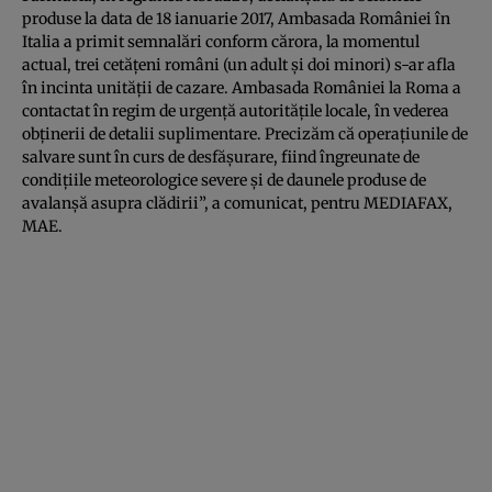
produse la data de 18 ianuarie 2017, Ambasada României în
Italia a primit semnalări conform cărora, la momentul
actual, trei cetăţeni români (un adult şi doi minori) s-ar afla
în incinta unităţii de cazare. Ambasada României la Roma a
contactat în regim de urgenţă autorităţile locale, în vederea
obţinerii de detalii suplimentare. Precizăm că operaţiunile de
salvare sunt în curs de desfăşurare, fiind îngreunate de
condiţiile meteorologice severe şi de daunele produse de
avalanşă asupra clădirii”, a comunicat, pentru MEDIAFAX,
MAE.