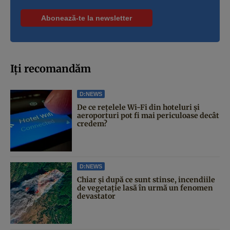
Iți recomandăm
D:NEWS
De ce rețelele Wi-Fi din hoteluri și
aeroporturi pot fi mai periculoase decât
credem?
D:NEWS
Chiar și după ce sunt stinse, incendiile
de vegetație lasă în urmă un fenomen
devastator