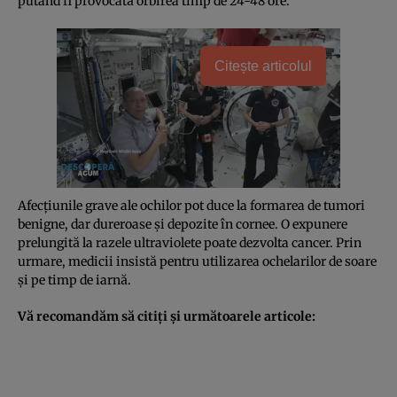
putând fi provocată orbirea timp de 24-48 ore.
Citește articolul
Afecţiunile grave ale ochilor pot duce la formarea de tumori
benigne, dar dureroase şi depozite în cornee. O expunere
prelungită la razele ultraviolete poate dezvolta cancer. Prin
urmare, medicii insistă pentru utilizarea ochelarilor de soare
şi pe timp de iarnă.
Vă recomandăm să citiţi şi următoarele articole: