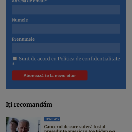
Adresa de email*
Numele
Prenumele
Sunt de acord cu
Politica de confidentialitate
*
Iți recomandăm
D:NEWS
Cancerul de care suferă fostul
președinte american Joe Biden s-a