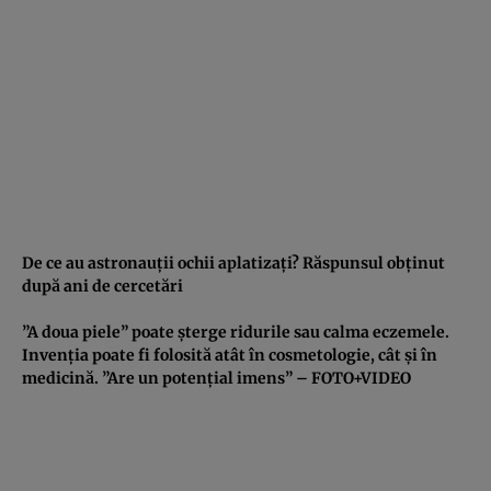
De ce au astronauţii ochii aplatizaţi? Răspunsul obţinut
după ani de cercetări
”A doua piele” poate şterge ridurile sau calma eczemele.
Invenţia poate fi folosită atât în cosmetologie, cât şi în
medicină. ”Are un potenţial imens” – FOTO+VIDEO