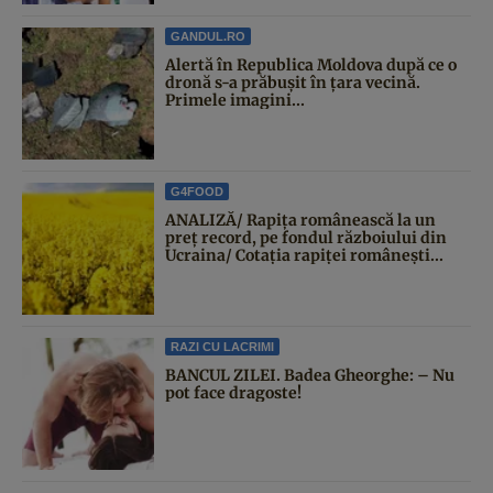
GANDUL.RO
Alertă în Republica Moldova după ce o
dronă s-a prăbușit în țara vecină.
Primele imagini...
G4FOOD
ANALIZĂ/ Rapița românească la un
preț record, pe fondul războiului din
Ucraina/ Cotația rapiței românești...
RAZI CU LACRIMI
BANCUL ZILEI. Badea Gheorghe: – Nu
pot face dragoste!