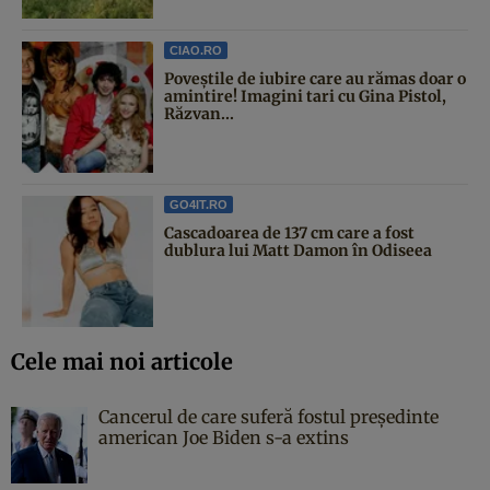
CIAO.RO
Poveştile de iubire care au rămas doar o
amintire! Imagini tari cu Gina Pistol,
Răzvan...
GO4IT.RO
Cascadoarea de 137 cm care a fost
dublura lui Matt Damon în Odiseea
Cele mai noi articole
Cancerul de care suferă fostul președinte
american Joe Biden s-a extins