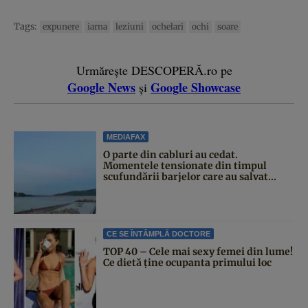
Tags:
expunere
iarna
leziuni
ochelari
ochi
soare
Urmărește DESCOPERĂ.ro pe
Google News
Google Showcase
și
MEDIAFAX
O parte din cabluri au cedat.
Momentele tensionate din timpul
scufundării barjelor care au salvat...
CE SE ÎNTÂMPLĂ DOCTORE
TOP 40 – Cele mai sexy femei din lume!
Ce dietă ține ocupanta primului loc