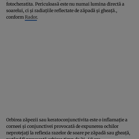
fotocheratita. Periculoasă este nu numai lumina directă a
soarelui, ci şi radiaţiile reflectate de zăpadă şi gheaţă.,
conform
Rador
.
Orbirea zăpezii sau keratoconjunctivita este o inflamaţie a
corneei şi conjunctivei provocată de expunerea ochilor
neprotejaţi la reflexia razelor de soare pe zăpadă sau gheaţă,