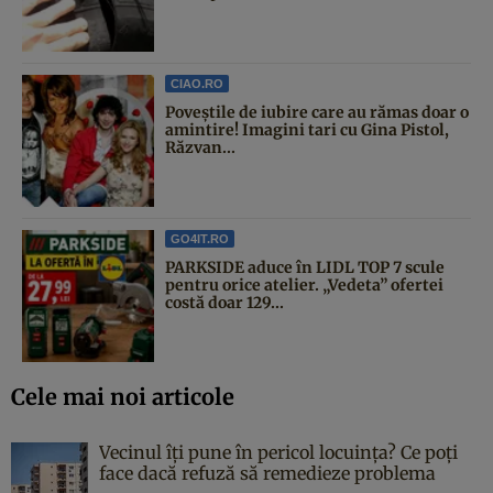
CIAO.RO
Poveştile de iubire care au rămas doar o
amintire! Imagini tari cu Gina Pistol,
Răzvan...
GO4IT.RO
PARKSIDE aduce în LIDL TOP 7 scule
pentru orice atelier. „Vedeta” ofertei
costă doar 129...
Cele mai noi articole
Vecinul îți pune în pericol locuința? Ce poți
face dacă refuză să remedieze problema