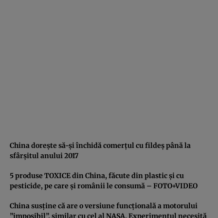
China doreşte să-şi închidă comerţul cu fildeş până la
sfârşitul anului 2017
5 produse TOXICE din China, făcute din plastic şi cu
pesticide, pe care şi românii le consumă – FOTO+VIDEO
China susţine că are o versiune funcţională a motorului
”imposibil”, similar cu cel al NASA. Experimentul necesită