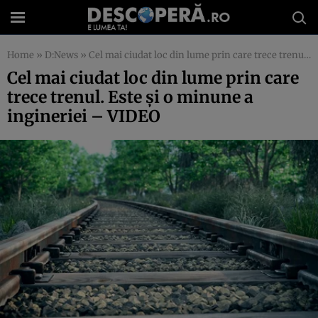
Home
»
D:News
»
Cel mai ciudat loc din lume prin care trece trenul. Este şi o minune a ingineriei – VIDEO
Cel mai ciudat loc din lume prin care
trece trenul. Este şi o minune a
ingineriei – VIDEO