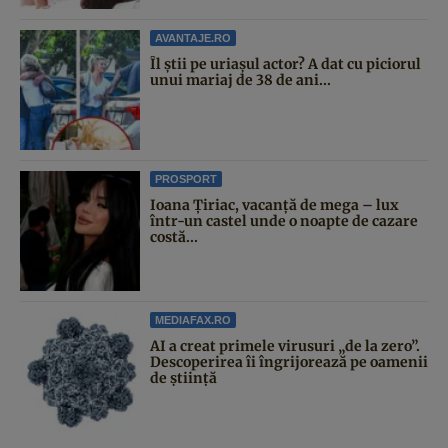
AVANTAJE.RO
Îl știi pe uriașul actor? A dat cu piciorul
unui mariaj de 38 de ani...
PROSPORT
Ioana Țiriac, vacanță de mega – lux
într-un castel unde o noapte de cazare
costă...
MEDIAFAX.RO
AI a creat primele virusuri „de la zero”.
Descoperirea îi îngrijorează pe oamenii
de știință