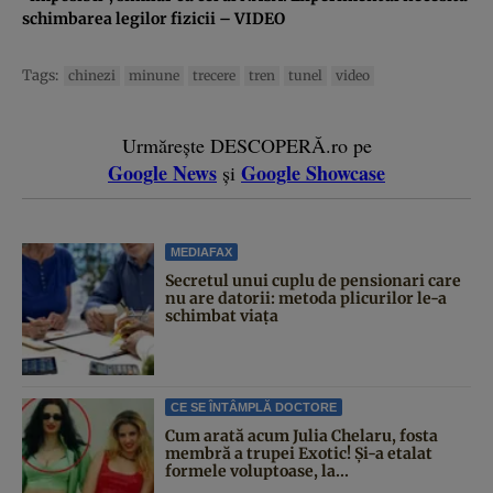
schimbarea legilor fizicii – VIDEO
Tags:
chinezi
minune
trecere
tren
tunel
video
Urmărește DESCOPERĂ.ro pe
Google News
Google Showcase
și
MEDIAFAX
Secretul unui cuplu de pensionari care
nu are datorii: metoda plicurilor le-a
schimbat viața
CE SE ÎNTÂMPLĂ DOCTORE
Cum arată acum Julia Chelaru, fosta
membră a trupei Exotic! Și-a etalat
formele voluptoase, la...