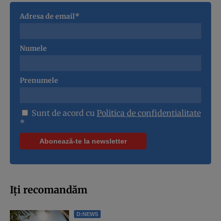
Adresa de email*
Numele
Prenumele
Sunt de acord cu
Politica de confidentialitate
*
Iți recomandăm
D:NEWS