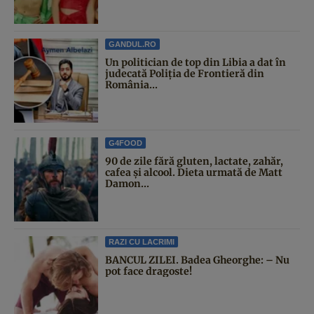
GANDUL.RO
Un politician de top din Libia a dat în
judecată Poliția de Frontieră din
România...
G4FOOD
90 de zile fără gluten, lactate, zahăr,
cafea și alcool. Dieta urmată de Matt
Damon...
RAZI CU LACRIMI
BANCUL ZILEI. Badea Gheorghe: – Nu
pot face dragoste!