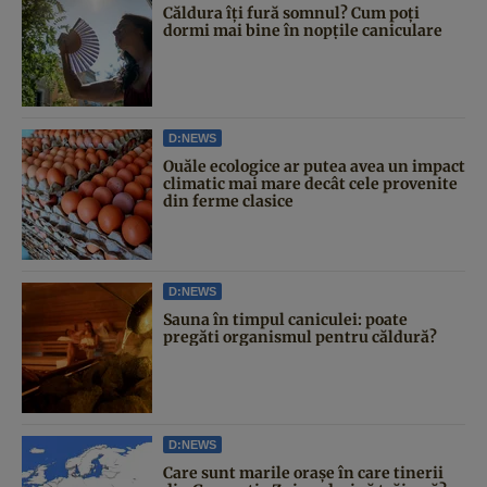
Căldura îți fură somnul? Cum poți
dormi mai bine în nopțile caniculare
D:NEWS
Ouăle ecologice ar putea avea un impact
climatic mai mare decât cele provenite
din ferme clasice
D:NEWS
Sauna în timpul caniculei: poate
pregăti organismul pentru căldură?
D:NEWS
Care sunt marile orașe în care tinerii