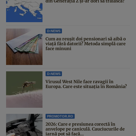
din Generația Z și-ar dori să trăiască?
D:NEWS
Cum au reușit doi pensionari să aibă o
viață fără datorii? Metoda simplă care
face minuni
D:NEWS
Virusul West Nile face ravagii în
Europa. Care este situația în România?
PROMOTOR.RO
2026: Care e presiunea corectă în
anvelope pe caniculă. Cauciucurile de
iarnă pot să facă...