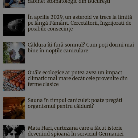
cabinet stomatologic din București
În aprilie 2029, un asteroid va trece la limită
pe lângă Pământ. Cercetătorii, îngrijorați de
posibile consecințe
Căldura îți fură somnul? Cum poți dormi mai
bine în nopțile caniculare
Ouăle ecologice ar putea avea un impact
climatic mai mare decât cele provenite din
ferme clasice
Sauna în timpul caniculei: poate pregăti
organismul pentru căldură?
Mata Hari, curtezana care a făcut istorie
devenind spioană în serviciul Germaniei