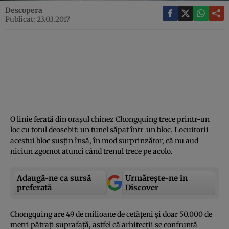
Descopera
Publicat: 23.03.2017
O linie ferată din oraşul chinez Chongquing trece printr-un
loc cu totul deosebit: un tunel săpat într-un bloc. Locuitorii
acestui bloc susţin însă, în mod surprinzător, că nu aud
niciun zgomot atunci când trenul trece pe acolo.
Adaugă-ne ca sursă
Urmărește-ne in
preferată
Discover
Chongquing are 49 de milioane de cetăţeni şi doar 50.000 de
metri pătraţi suprafaţă, astfel că arhitecţii se confruntă