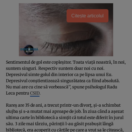
Citește articolul
Sentimentul de gol este copleşitor. Toata viaţă noastră, în noi,
suntem singuri. Respectiv suntem doar noi cu noi.
Depresivul simte golul din interior ca pe lipsa unui Eu.
Depresivul conştientizează singurătatea ca fiind absolută.
Nu mai are cu cine să vorbească’’, spune psihologul Radu
Leca pentru
CSID
.
Rareş are 35 de ani, a trecut printr-un divorţ, şi-a schimbat
slujba şi s-a mutat mai aproape de job. În ziua când a aşezat
ultima carte în bibliotecă a simţit că totul este diferit în jurul
său. 3 zile mai târziu, părinţii l-au găsit prabuşit lângă
bibliotecă, era acoperit cu cărţile pe care a vrut sa le citească,