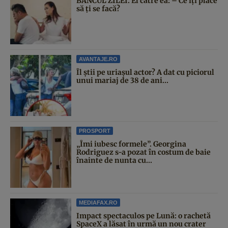
BANCUL ZILEI. El către ea: – Ce îți place
să ți se facă?
AVANTAJE.RO
Îl știi pe uriașul actor? A dat cu piciorul
unui mariaj de 38 de ani...
PROSPORT
„Îmi iubesc formele”. Georgina
Rodriguez s-a pozat în costum de baie
înainte de nunta cu...
MEDIAFAX.RO
Impact spectaculos pe Lună: o rachetă
SpaceX a lăsat în urmă un nou crater