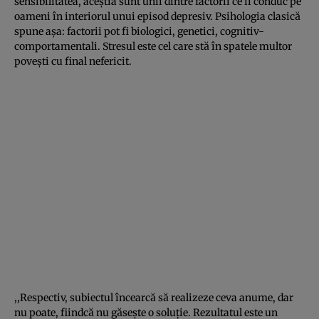
sensibilitatea, aceştia sunt unii dintre factorii ce îi conduc pe
oameni în interiorul unui episod depresiv. Psihologia clasică
spune aşa: factorii pot fi biologici, genetici, cognitiv-
comportamentali. Stresul este cel care stă în spatele multor
poveşti cu final nefericit.
,,Respectiv, subiectul încearcă să realizeze ceva anume, dar
nu poate, fiindcă nu găseşte o soluţie. Rezultatul este un