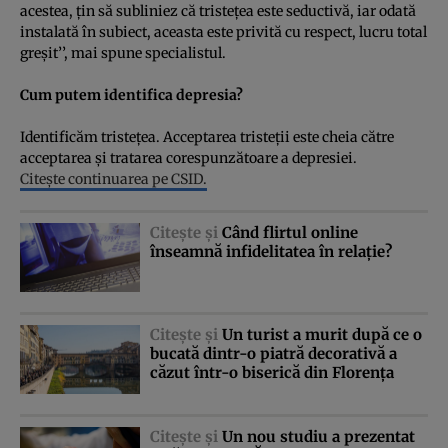
acestea, ţin să subliniez că tristeţea este seductivă, iar odată
instalată în subiect, aceasta este privită cu respect, lucru total
greşit’’, mai spune specialistul.
Cum putem identifica depresia?
Identificăm tristeţea. Acceptarea tristeţii este cheia către
acceptarea şi tratarea corespunzătoare a depresiei.
Citeşte continuarea pe CSID.
Citeşte şi
Când flirtul online
înseamnă infidelitatea în relaţie?
Citeşte şi
Un turist a murit după ce o
bucată dintr-o piatră decorativă a
căzut într-o biserică din Florenţa
Citeşte şi
Un nou studiu a prezentat