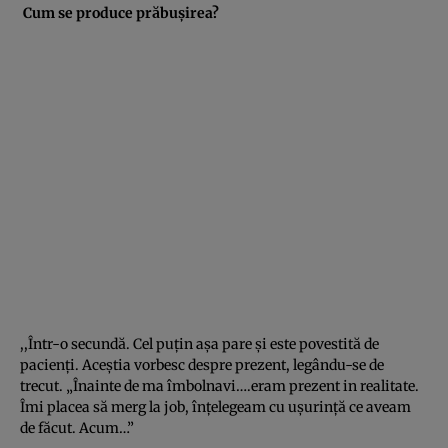
Cum se produce prăbuşirea?
,,Într-o secundă. Cel puţin aşa pare şi este povestită de
pacienţi. Aceştia vorbesc despre prezent, legându-se de
trecut. „Înainte de ma îmbolnavi….eram prezent in realitate.
Îmi placea să merg la job, înţelegeam cu uşurinţă ce aveam
de făcut. Acum…”