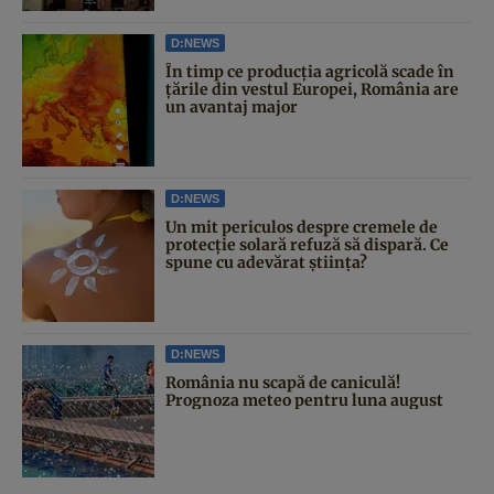
D:NEWS
În timp ce producția agricolă scade în
țările din vestul Europei, România are
un avantaj major
D:NEWS
Un mit periculos despre cremele de
protecție solară refuză să dispară. Ce
spune cu adevărat știința?
D:NEWS
România nu scapă de caniculă!
Prognoza meteo pentru luna august