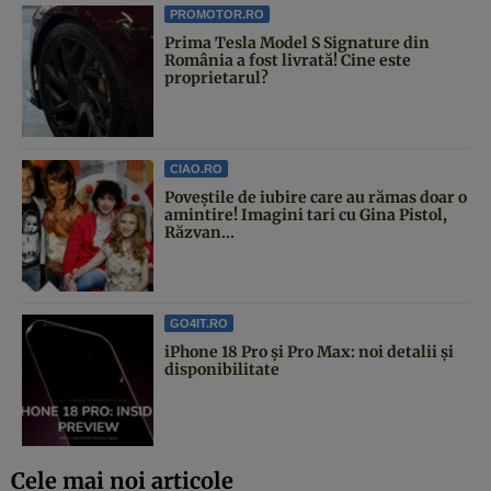
PROMOTOR.RO
Prima Tesla Model S Signature din
România a fost livrată! Cine este
proprietarul?
CIAO.RO
Poveştile de iubire care au rămas doar o
amintire! Imagini tari cu Gina Pistol,
Răzvan...
GO4IT.RO
iPhone 18 Pro și Pro Max: noi detalii și
disponibilitate
Cele mai noi articole