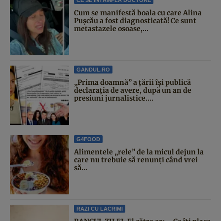
CE SE ÎNTÂMPLĂ DOCTORE
Cum se manifestă boala cu care Alina
Pușcău a fost diagnosticată! Ce sunt
metastazele osoase,...
GANDUL.RO
„Prima doamnă” a țării își publică
declarația de avere, după un an de
presiuni jurnalistice....
G4FOOD
Alimentele „rele” de la micul dejun la
care nu trebuie să renunți când vrei
să...
RAZI CU LACRIMI