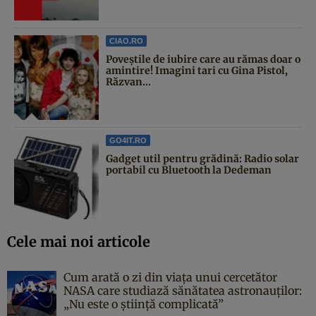
CIAO.RO
Poveştile de iubire care au rămas doar o
amintire! Imagini tari cu Gina Pistol,
Răzvan...
GO4IT.RO
Gadget util pentru grădină: Radio solar
portabil cu Bluetooth la Dedeman
Cele mai noi articole
Cum arată o zi din viața unui cercetător
NASA care studiază sănătatea astronauților:
„Nu este o știință complicată”