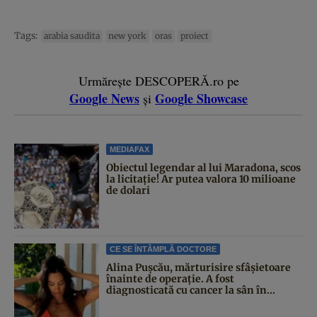
Tags:
arabia saudita
new york
oras
proiect
Urmărește DESCOPERĂ.ro pe
Google News
Google Showcase
și
MEDIAFAX
Obiectul legendar al lui Maradona, scos
la licitație! Ar putea valora 10 milioane
de dolari
CE SE ÎNTÂMPLĂ DOCTORE
Alina Pușcău, mărturisire sfâșietoare
înainte de operație. A fost
diagnosticată cu cancer la sân în...