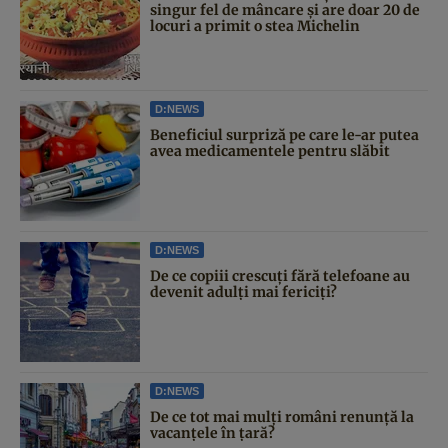
singur fel de mâncare și are doar 20 de
locuri a primit o stea Michelin
D:NEWS
Beneficiul surpriză pe care le-ar putea
avea medicamentele pentru slăbit
D:NEWS
De ce copiii crescuți fără telefoane au
devenit adulți mai fericiți?
D:NEWS
De ce tot mai mulți români renunță la
vacanțele în țară?