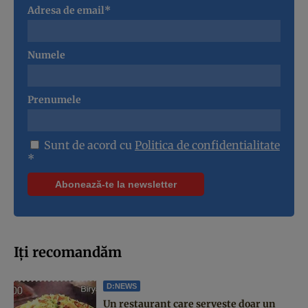
Adresa de email*
Numele
Prenumele
Sunt de acord cu
Politica de confidentialitate
*
Iți recomandăm
D:NEWS
Un restaurant care servește doar un