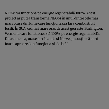
NEOM va funcţiona pe energie regenerabilă 100%. Acest
proiect ar putea transforma NEOM în unul dintre cele mai
mari oraşe din lume care funcţionează fără combustibil
fosili. În SUA, cel mai mare oraş de acest gen este Burlington,
Vermont, care functioneazţă 100% pe energie regenerabilă.
De asemenea, oraşe din Islanda şi Norvegia susţin că sunt
foarte aproare de a funcţiona şi ele la fel.