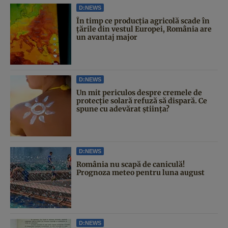
D:NEWS
În timp ce producția agricolă scade în
țările din vestul Europei, România are
un avantaj major
D:NEWS
Un mit periculos despre cremele de
protecție solară refuză să dispară. Ce
spune cu adevărat știința?
D:NEWS
România nu scapă de caniculă!
Prognoza meteo pentru luna august
D:NEWS