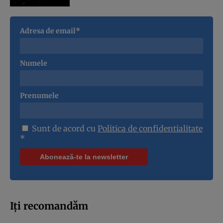
Adresa de email*
Numele
Prenumele
Sunt de acord cu
Politica de confidentialitate
*
Iți recomandăm