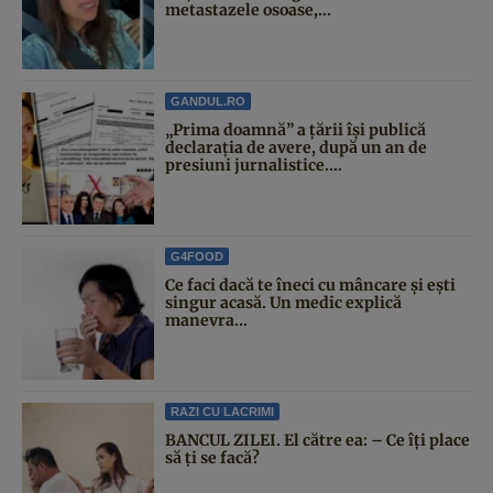
metastazele osoase,...
GANDUL.RO
„Prima doamnă” a țării își publică
declarația de avere, după un an de
presiuni jurnalistice....
G4FOOD
Ce faci dacă te îneci cu mâncare și ești
singur acasă. Un medic explică
manevra...
RAZI CU LACRIMI
BANCUL ZILEI. El către ea: – Ce îți place
să ți se facă?