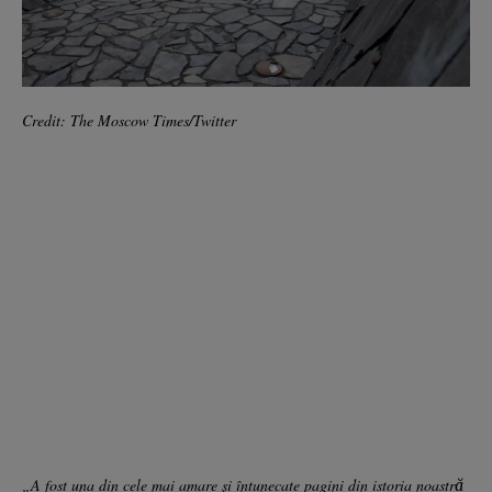
Credit: The Moscow Times/Twitter
„A fost una din cele mai amare şi întunecate pagini din istoria noastră