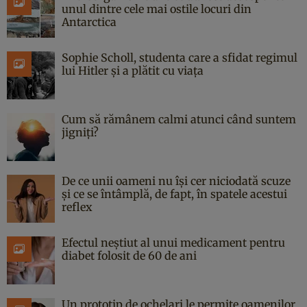
unul dintre cele mai ostile locuri din
Antarctica
Sophie Scholl, studenta care a sfidat regimul
lui Hitler și a plătit cu viața
Cum să rămânem calmi atunci când suntem
jigniți?
De ce unii oameni nu își cer niciodată scuze
și ce se întâmplă, de fapt, în spatele acestui
reflex
Efectul neștiut al unui medicament pentru
diabet folosit de 60 de ani
Un prototip de ochelari le permite oamenilor