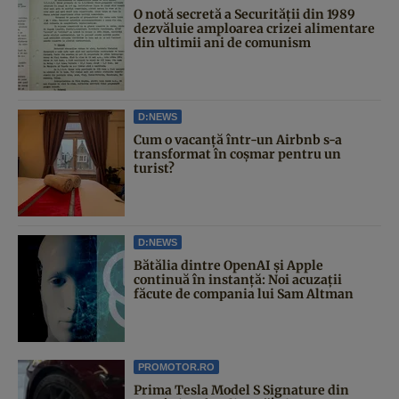
O notă secretă a Securității din 1989
dezvăluie amploarea crizei alimentare
din ultimii ani de comunism
D:NEWS
Cum o vacanță într-un Airbnb s-a
transformat în coșmar pentru un
turist?
D:NEWS
Bătălia dintre OpenAI și Apple
continuă în instanță: Noi acuzații
făcute de compania lui Sam Altman
PROMOTOR.RO
Prima Tesla Model S Signature din