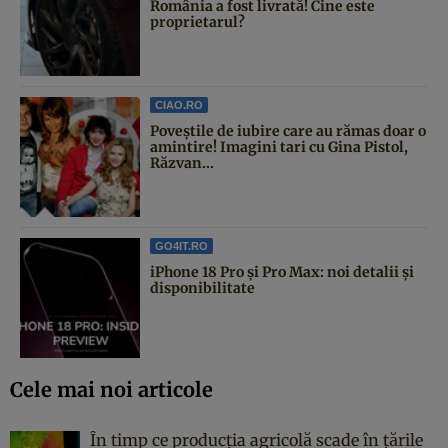
România a fost livrată! Cine este
proprietarul?
CIAO.RO
Poveştile de iubire care au rămas doar o
amintire! Imagini tari cu Gina Pistol,
Răzvan...
GO4IT.RO
iPhone 18 Pro și Pro Max: noi detalii și
disponibilitate
Cele mai noi articole
În timp ce producția agricolă scade în țările