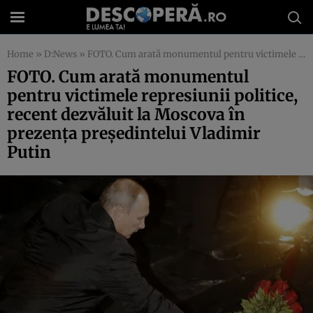
Home
»
D:News
»
FOTO. Cum arată monumentul pentru victimele represiunii politice, recent dezvăluit la Moscova în prezenţa preşedintelui Vladimir Putin
FOTO. Cum arată monumentul
pentru victimele represiunii politice,
recent dezvăluit la Moscova în
prezenţa preşedintelui Vladimir
Putin