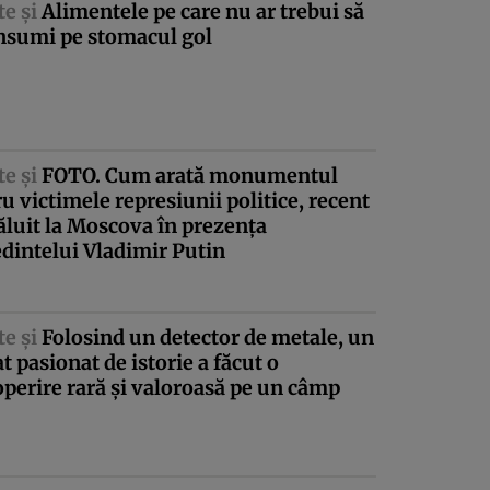
te şi
Alimentele pe care nu ar trebui să
onsumi pe stomacul gol
te şi
FOTO. Cum arată monumentul
u victimele represiunii politice, recent
luit la Moscova în prezenţa
dintelui Vladimir Putin
te şi
Folosind un detector de metale, un
t pasionat de istorie a făcut o
perire rară şi valoroasă pe un câmp