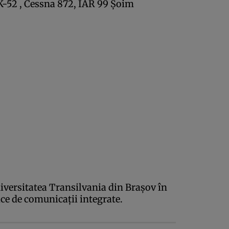
AK-52 , Cessna 872, IAR 99 Şoim
niversitatea Transilvania din Braşov în
ce de comunicaţii integrate.