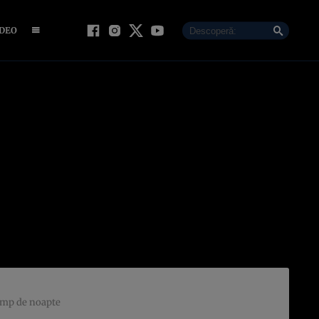
IDEO
timp de noapte