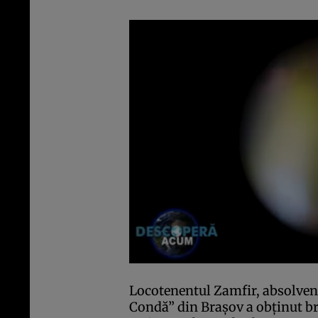
Locotenentul Zamfir, absolven
Condă” din Braşov a obţinut brev