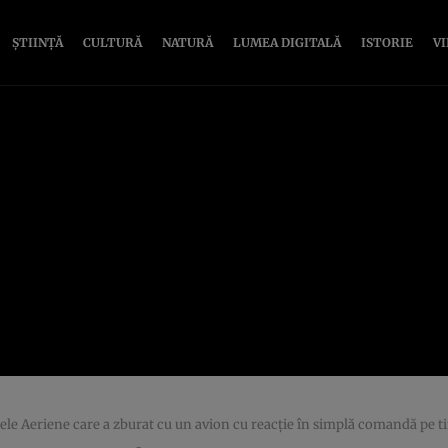
ȘTIINȚĂ
CULTURĂ
NATURĂ
LUMEA DIGITALĂ
ISTORIE
V
ele Aeriene care a zburat cu un avion cu reacţie în simplă comandă pe 