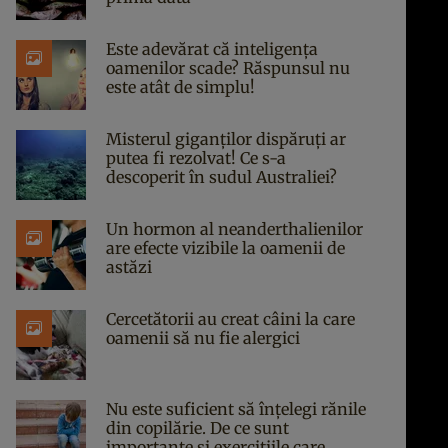
Este adevărat că inteligența
oamenilor scade? Răspunsul nu
este atât de simplu!
Misterul giganților dispăruți ar
putea fi rezolvat! Ce s-a
descoperit în sudul Australiei?
Un hormon al neanderthalienilor
are efecte vizibile la oamenii de
astăzi
Cercetătorii au creat câini la care
oamenii să nu fie alergici
Nu este suficient să înțelegi rănile
din copilărie. De ce sunt
importante și exercițiile care