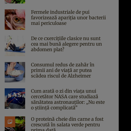
Fermele industriale de pui
favorizează apariția unor bacterii
mai periculoase
De ce cxercițiile clasice nu sunt
cea mai bună alegere pentru un
abdomen plat?
Consumul redus de zahăr în
primii ani de viață ar putea
scădea riscul de Alzheimer
Cum arată o zi din viața unui
cercetător NASA care studiază
sănătatea astronauților: „Nu este
o știință complicată”
O proteină cheie din carne a fost
crescută în salata verde pentru
prima dată