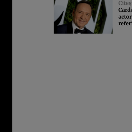
Citeş
Cards
actor
refer