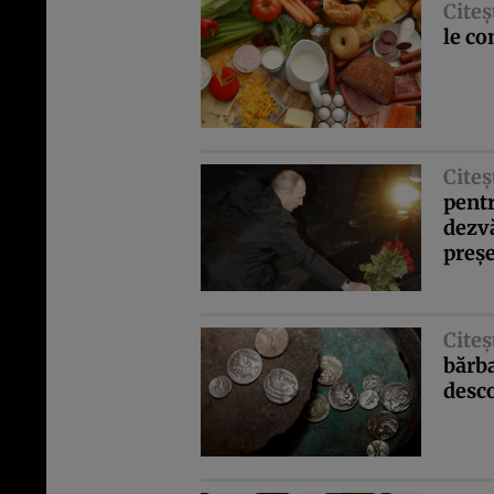
Citeş
le c
Citeş
pentr
dezvă
preşe
Citeş
bărba
desco