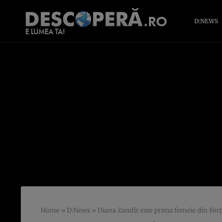
D:NEWS
Home
»
D:News
»
Diana Zamfir este prima femeie din Forţ