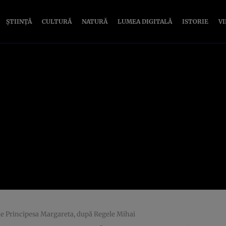
ȘTIINȚĂ
CULTURĂ
NATURĂ
LUMEA DIGITALĂ
ISTORIE
V
de Principesa Margareta, după Regele Mihai