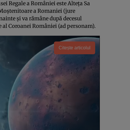
asei Regale a României este Alteţa Sa
Moştenitoare a Romaniei (jure
înainte şi va rămâne după decesul
de al Coroanei României (ad personam).
Citește articolul