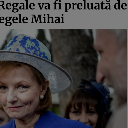
egale va fi preluată de
egele Mihai