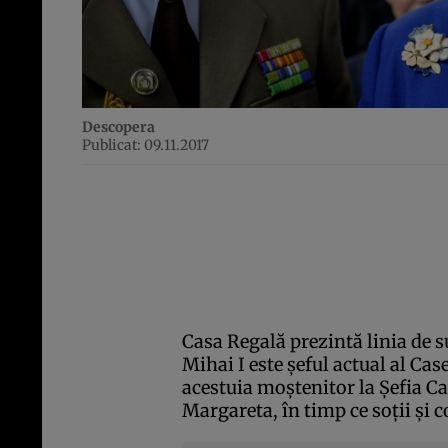
Descopera
Publicat: 09.11.2017
Casa Regală prezintă linia de s
Mihai I este şeful actual al Ca
acestuia moştenitor la Şefia Ca
Margareta, în timp ce soţii şi c