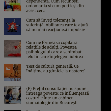
dependență. Cum recunoști
oniomania și cum poți ieși din
acest cerc
Cum să înveți toleranța la
suferință. Abilitatea care te ajută
să nu mai reacționezi impulsiv
Cum ne formează copilăria
relațiile de adulți. Povestea
psihologului care a schimbat
felul în care înțelegem iubirea
Test de cultură generală. Ce
înălțime au girafele la naștere?
(P) Prețul consultației nu spune
întreaga poveste: ce influențează
costurile într-un cabinet
stomatologic din București