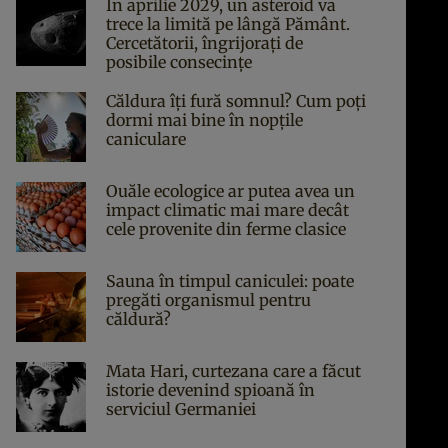
În aprilie 2029, un asteroid va
trece la limită pe lângă Pământ.
Cercetătorii, îngrijorați de
posibile consecințe
Căldura îți fură somnul? Cum poți
dormi mai bine în nopțile
caniculare
Ouăle ecologice ar putea avea un
impact climatic mai mare decât
cele provenite din ferme clasice
Sauna în timpul caniculei: poate
pregăti organismul pentru
căldură?
Mata Hari, curtezana care a făcut
istorie devenind spioană în
serviciul Germaniei