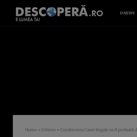
D:NEWS
Home
»
D:News
»
Conducerea Casei Regale va fi preluată 