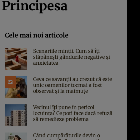
 Principesa
Cele mai noi articole
Scenariile minții. Cum să îți
stăpânești gândurile negative și
anxietatea
Ceva ce savanții au crezut că este
unic oamenilor tocmai a fost
observat și la maimuțe
Vecinul îți pune în pericol
locuința? Ce poți face dacă refuză
să remedieze problema
Când cumpărăturile devin o