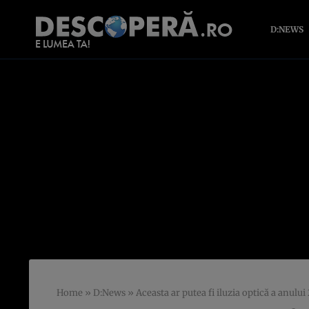
D:NEWS
Home
»
D:News
»
Aceasta ar putea fi iluzia optică a anului