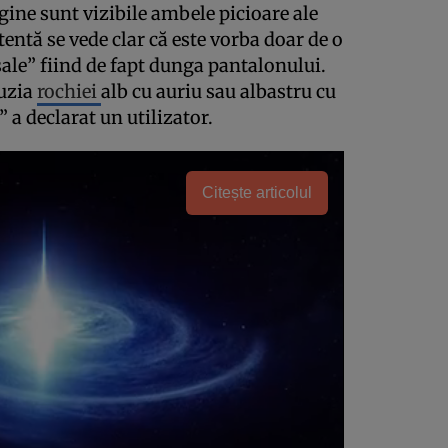
gine sunt vizibile ambele picioare ale
atentă se vede clar că este vorba doar de o
 sale” fiind de fapt dunga pantalonului.
luzia
rochiei
alb cu auriu sau albastru cu
” a declarat un utilizator.
Citește articolul