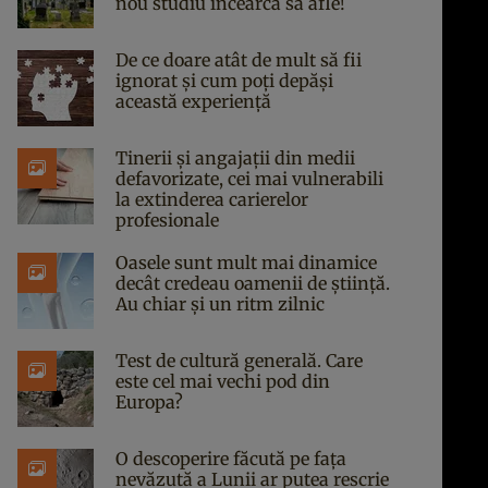
nou studiu încearcă să afle!
De ce doare atât de mult să fii
ignorat și cum poți depăși
această experiență
Tinerii și angajații din medii
defavorizate, cei mai vulnerabili
la extinderea carierelor
profesionale
Oasele sunt mult mai dinamice
decât credeau oamenii de știință.
Au chiar și un ritm zilnic
Test de cultură generală. Care
este cel mai vechi pod din
Europa?
O descoperire făcută pe fața
nevăzută a Lunii ar putea rescrie