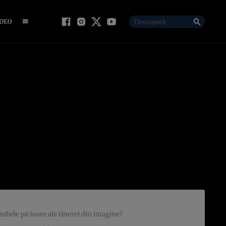
IDEO
i ambele picioare ale tinerei din imagine?