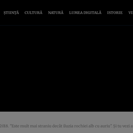
ȘTIINȚĂ
CULTURĂ
NATURĂ
LUMEA DIGITALĂ
ISTORIE
V
 2018. ”Este mult mai straniu decât iluzia rochiei alb cu auriu”. Şi tu vez