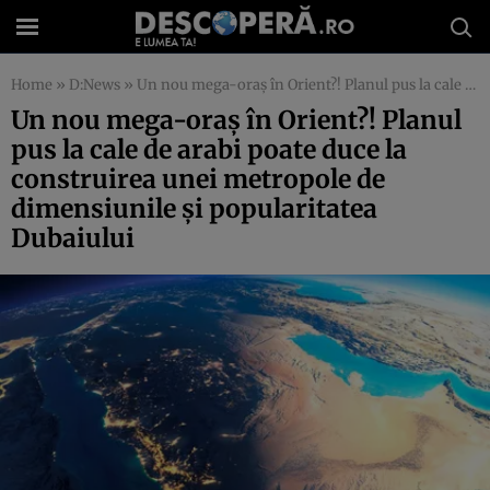
Home
»
D:News
»
Un nou mega-oraş în Orient?! Planul pus la cale de arabi poate duce la construirea unei metropole de dimensiunile şi popularitatea Dubaiului
Un nou mega-oraş în Orient?! Planul
pus la cale de arabi poate duce la
construirea unei metropole de
dimensiunile şi popularitatea
Dubaiului