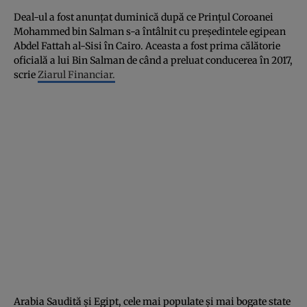
Deal-ul a fost anunţat duminică după ce Prinţul Coroanei
Mohammed bin Salman s-a întâlnit cu preşedintele egipean
Abdel Fattah al-Sisi în Cairo. Aceasta a fost prima călătorie
oficială a lui Bin Salman de când a preluat conducerea în 2017,
scrie
Ziarul Financiar.
Arabia Saudită şi Egipt, cele mai populate şi mai bogate state