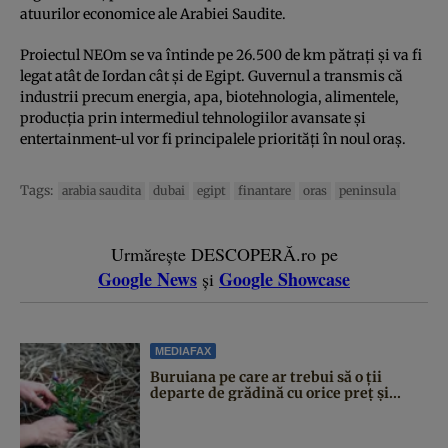
atuurilor economice ale Arabiei Saudite.
Proiectul NEOm se va întinde pe 26.500 de km pătraţi şi va fi
legat atât de Iordan cât şi de Egipt. Guvernul a transmis că
industrii precum energia, apa, biotehnologia, alimentele,
producţia prin intermediul tehnologiilor avansate şi
entertainment-ul vor fi principalele priorităţi în noul oraş.
Tags:
arabia saudita
dubai
egipt
finantare
oras
peninsula
Urmărește DESCOPERĂ.ro pe
Google News
Google Showcase
și
MEDIAFAX
Buruiana pe care ar trebui să o ții
departe de grădină cu orice preț și...