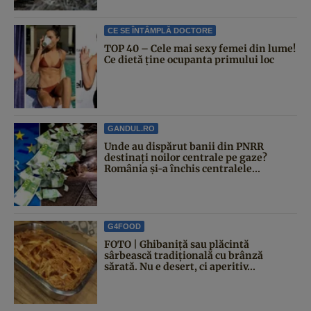
CE SE ÎNTÂMPLĂ DOCTORE
TOP 40 – Cele mai sexy femei din lume!
Ce dietă ține ocupanta primului loc
GANDUL.RO
Unde au dispărut banii din PNRR
destinați noilor centrale pe gaze?
România și-a închis centralele...
G4FOOD
FOTO | Ghibaniță sau plăcintă
sârbească tradițională cu brânză
sărată. Nu e desert, ci aperitiv...