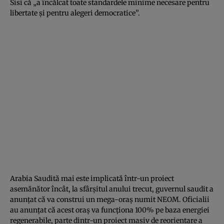
Sisi că „a încălcat toate standardele minime necesare pentru
libertate şi pentru alegeri democratice”.
Arabia Saudită mai este implicată într-un proiect
asemănător încât, la sfârşitul anului trecut, guvernul saudit a
anunţat că va construi un mega-oraş numit NEOM. Oficialii
au anunţat că acest oraş va funcţiona 100% pe baza energiei
regenerabile, parte dintr-un proiect masiv de reorientare a