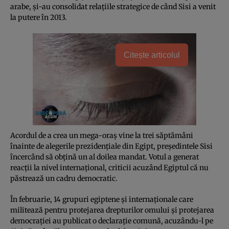
arabe, şi-au consolidat relaţiile strategice de când Sisi a venit
la putere în 2013.
Citește articolul
Acordul de a crea un mega-oraş vine la trei săptămâni
înainte de alegerile prezidenţiale din Egipt, preşedintele Sisi
încercând să obţină un al doilea mandat. Votul a generat
reacţii la nivel internaţional, criticii acuzând Egiptul că nu
păstrează un cadru democratic.
În februarie, 14 grupuri egiptene şi internaţionale care
militează pentru protejarea drepturilor omului şi protejarea
democraţiei au publicat o declaraţie comună, acuzându-l pe