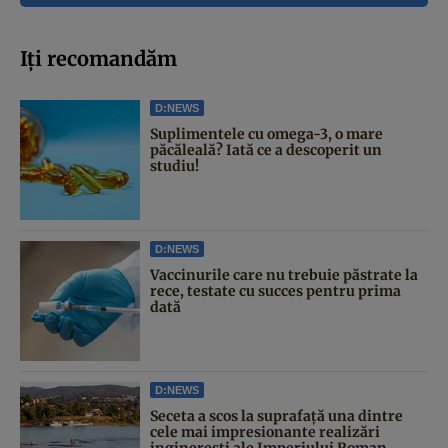
Iți recomandăm
D:NEWS
Suplimentele cu omega-3, o mare
păcăleală? Iată ce a descoperit un
studiu!
D:NEWS
Vaccinurile care nu trebuie păstrate la
rece, testate cu succes pentru prima
dată
D:NEWS
Seceta a scos la suprafață una dintre
cele mai impresionante realizări
inginerești ale Imperiului Roman