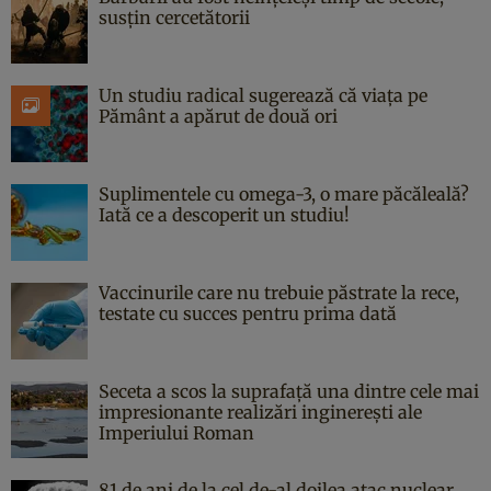
susțin cercetătorii
Un studiu radical sugerează că viața pe
Pământ a apărut de două ori
Suplimentele cu omega-3, o mare păcăleală?
Iată ce a descoperit un studiu!
Vaccinurile care nu trebuie păstrate la rece,
testate cu succes pentru prima dată
Seceta a scos la suprafață una dintre cele mai
impresionante realizări inginerești ale
Imperiului Roman
81 de ani de la cel de-al doilea atac nuclear