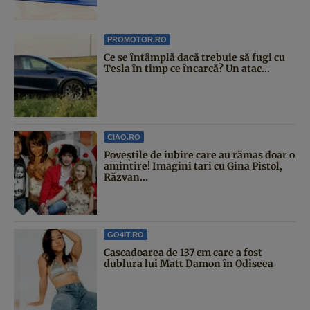
PROMOTOR.RO
Ce se întâmplă dacă trebuie să fugi cu
Tesla în timp ce încarcă? Un atac...
CIAO.RO
Poveştile de iubire care au rămas doar o
amintire! Imagini tari cu Gina Pistol,
Răzvan...
GO4IT.RO
Cascadoarea de 137 cm care a fost
dublura lui Matt Damon în Odiseea