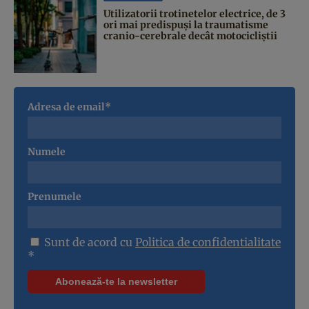
Utilizatorii trotinetelor electrice, de 3
ori mai predispuși la traumatisme
cranio-cerebrale decât motocicliștii
Adresa de email*
Numele
Prenumele
Sunt de acord cu
Politica de confidentialitate
*