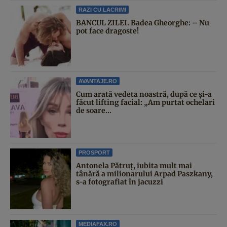
RAZI CU LACRIMI
BANCUL ZILEI. Badea Gheorghe: – Nu
pot face dragoste!
AVANTAJE.RO
Cum arată vedeta noastră, după ce și-a
făcut lifting facial: „Am purtat ochelari
de soare...
PROSPORT
Antonela Pătruț, iubita mult mai
tânără a milionarului Arpad Paszkany,
s-a fotografiat în jacuzzi
MEDIAFAX.RO